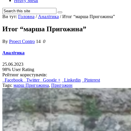
Heavy Metal
Ви тут:
Головна
/
Аналітика
/
Итог “марша Пригожина”
Итог “марша Пригожина”
By
Proect Contro
14
0
Аналітика
25.06.2023
98%
User Rating
Рейтинг користувачів:
Facebook
Twitter
Google +
Linkedin
Pinterest
Tags:
марш Пригожина
,
Пригожин