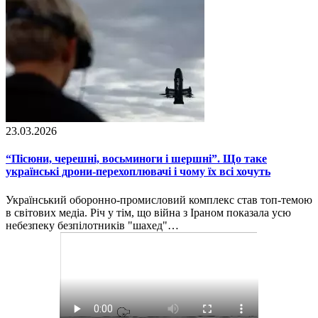
23.03.2026
“Пісюни, черешні, восьминоги і шершні”. Що таке
українські дрони-перехоплювачі і чому їх всі хочуть
Український оборонно-промисловий комплекс став топ-темою
в світових медіа. Річ у тім, що війна з Іраном показала усю
небезпеку безпілотників "шахед"…