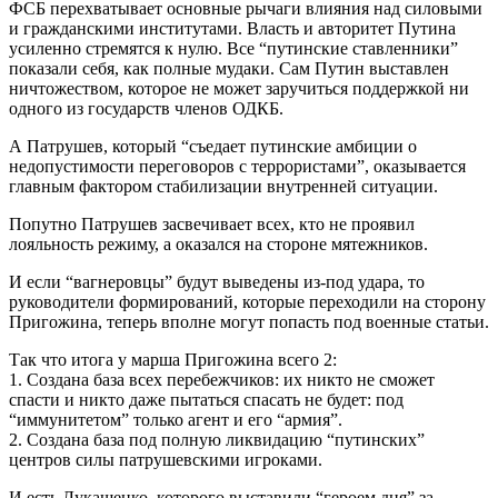
ФСБ перехватывает основные рычаги влияния над силовыми
и гражданскими институтами. Власть и авторитет Путина
усиленно стремятся к нулю. Все “путинские ставленники”
показали себя, как полные мудаки. Сам Путин выставлен
ничтожеством, которое не может заручиться поддержкой ни
одного из государств членов ОДКБ.
А Патрушев, который “съедает путинские амбиции о
недопустимости переговоров с террористами”, оказывается
главным фактором стабилизации внутренней ситуации.
Попутно Патрушев засвечивает всех, кто не проявил
лояльность режиму, а оказался на стороне мятежников.
И если “вагнеровцы” будут выведены из-под удара, то
руководители формирований, которые переходили на сторону
Пригожина, теперь вполне могут попасть под военные статьи.
Так что итога у марша Пригожина всего 2:
1. Создана база всех перебежчиков: их никто не сможет
спасти и никто даже пытаться спасать не будет: под
“иммунитетом” только агент и его “армия”.
2. Создана база под полную ликвидацию “путинских”
центров силы патрушевскими игроками.
И есть Лукашенко, которого выставили “героем дня” за