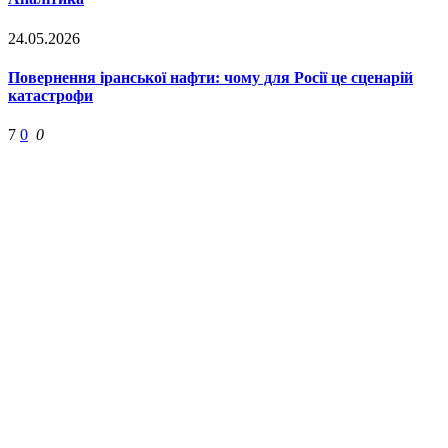
24.05.2026
Повернення іранської нафти: чому для Росії це сценарій
катастрофи
7
0
0