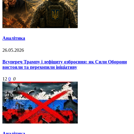
Аналітика
26.05.2026
Всупереч Трампу і дефіциту озброєння: як Сили Оборони
вистояли та перехопили ініціативу
12
0
0
Аналітика