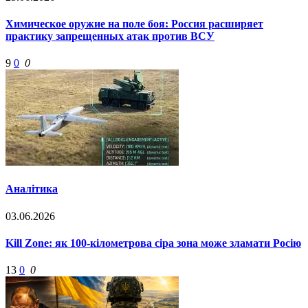
Химическое оружие на поле боя: Россия расширяет
практику запрещенных атак против ВСУ
9
0
0
Аналітика
03.06.2026
Kill Zone: як 100-кілометрова сіра зона може зламати Росію
13
0
0