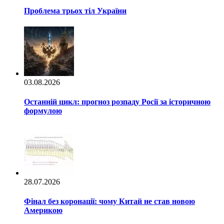
Проблема трьох тіл України
03.08.2026
Останній цикл: прогноз розпаду Росії за історичною
формулою
28.07.2026
Фінал без коронації: чому Китай не став новою
Америкою