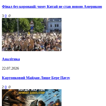
Фінал без коронації: чому Китай не став новою Америкою
3
0
0
Аналітика
22.07.2026
Картонковий Майдан Лише Бере Паузу
2
0
0