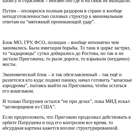
Шойгу и Герасимов – неизвестно где и на связь не выходили.
Путин – опозорился полным раздором в стране и вообще
неподготовленностью силовых структур к минимальным
ответам на “мятежный проникающий удар”.
Блок МО, ГРУ, ФСО, полиции – вообще непонятно чем
занимались. Была имитация борьбы. То танк в цирке застрял,
то “кадыровцы” сутки добирались до Ростова, но так и не
застали Пригожина, то рыли дороги, то взрывали (неудачно)
мосты.
Экономический блок – и так обезглавленный – так ещё и
разлетелся кто куда: поднял панику, начал готовить “запасные
аэродромы”, пытаясь выйти на Пригожина, чтобы остаться
его кошельком.
И только Патрушев остался “не при делах”, пока МИД искал
“заговорщиков из США”.
Если предположить, что Пригожин продолжал действовать в
орбите Патрушева и под его контролем все время, то
абсурдная картина кажется вполне структурированной.