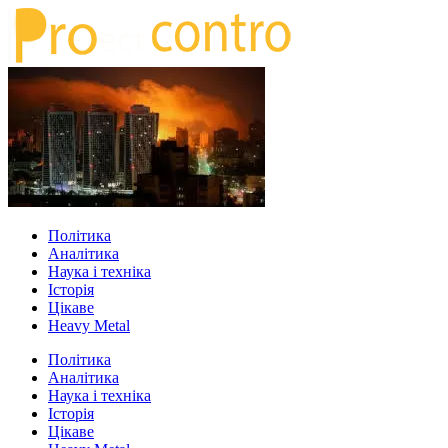
Політика
Аналітика
Наука і техніка
Історія
Цікаве
Heavy Metal
Політика
Аналітика
Наука і техніка
Історія
Цікаве