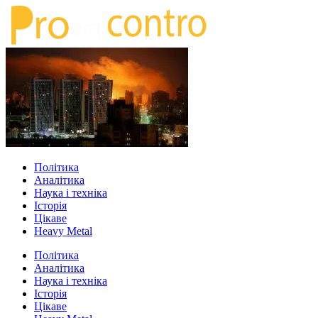
Політика
Аналітика
Наука і техніка
Історія
Цікаве
Heavy Metal
Політика
Аналітика
Наука і техніка
Історія
Цікаве