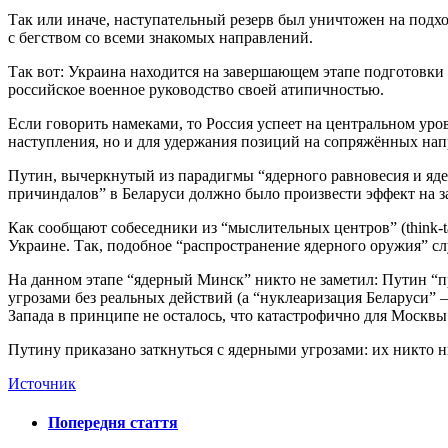
Так или иначе, наступательный резерв был уничтожен на подхо
с бегством со всеми знакомых направлений.
Так вот: Украина находится на завершающем этапе подготовки 
российское военное руководство своей атипичностью.
Если говорить намеками, то Россия успеет на центральном уров
наступления, но и для удержания позиций на сопряжённых нап
Путин, вычеркнутый из парадигмы “ядерного равновесия и яде
причиндалов” в Беларуси должно было произвести эффект на за
Как сообщают собеседники из “мыслительных центров” (think-
Украине. Так, подобное “распространение ядерного оружия” с
На данном этапе “ядерный Минск” никто не заметил: Путин “
угрозами без реальных действий (а “нуклеаризация Беларуси” –
Запада в принципе не осталось, что катастрофично для Москвы
Путину приказано заткнуться с ядерными угрозами: их никто ни
Источник
Попередня стаття