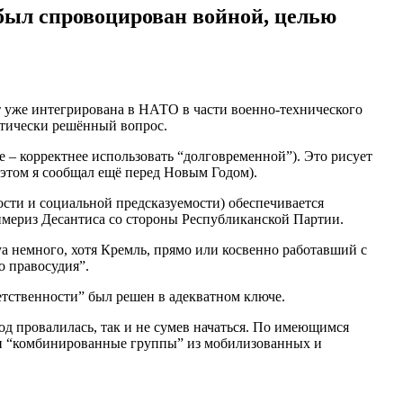
ыл спровоцирован войной, целью
нт уже интегрирована в НАТО в части военно-технического
ктически решённый вопрос.
е – корректнее использовать “долговременной”). Это рисует
 этом я сообщал ещё перед Новым Годом).
сти и социальной предсказуемости) обеспечивается
ймериз Десантиса со стороны Республиканской Партии.
а немного, хотя Кремль, прямо или косвенно работавший с
о правосудия”.
тственности” был решен в адекватном ключе.
од провалилась, так и не сумев начаться. По имеющимся
или “комбинированные группы” из мобилизованных и