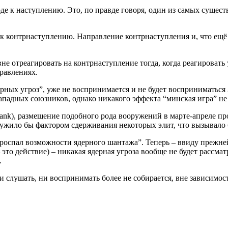
де к наступлению. Это, по правде говоря, один из самых сущес
к контрнаступлению. Направление контрнаступления и, что ещё 
не отреагировать на контрнаступление тогда, когда реагировать
равлениях.
рных угроз”, уже не воспринимается и не будет восприниматься
падных союзников, однако никакого эффекта “минская игра” не 
tank), размещение подобного рода вооружений в марте-апреле п
лужило бы фактором сдерживания некоторых элит, что вызывало
проспал возможности ядерного шантажа”. Теперь – ввиду преж
 это действие) – никакая ядерная угроза вообще не будет рассм
.
 слушать, ни воспринимать более не собирается, вне зависимост