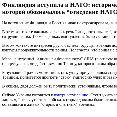
Финляндия вступила в НАТО: историче
которой обозначалось “отведение НАТО
На вступление Финляндии Россия никак не отреагировала, лиш
В этом контексте важным являлась речь “западного альянса”, 
сотрудничества. Также в рамках выступления было сказано, ч
В этом контексте интересен другой аспект: будущая военная п
контуры продолжительности войны. Полагается, что война не б
Мера “внутренней и внешней безопасности” США (в аспекте вн
процессуальными действиями по Трампу, которого таким образ
Безусловно, Трамп сможет попытать удачу при уголовном стату
Трампом, попытается прогреть “свою” аудиторию ультраправы
В общем, 2024 должен быть политически устойчивым, чтобы в
Сейчас Украина готовится к
контрнаступлению
. Стоит учитыв
данным, Россия утратила войска, которые должны были исполь
оставшихся в живых “старых и опытных” военных.