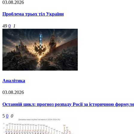
03.08.2026
Проблема трьох тіл України
49
0
1
Аналітика
03.08.2026
Останній цикл: прогноз розпаду Росії за історичною формул
5
0
0