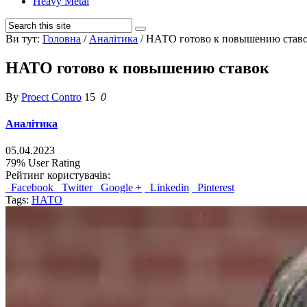
Heavy Metal
Ви тут:
Головна
/
Аналітика
/
НАТО готово к повышению став
НАТО готово к повышению ставок
By
Proect Contro
15
0
Аналітика
05.04.2023
79%
User Rating
Рейтинг користувачів:
Facebook
Twitter
Google +
Linkedin
Pinterest
Tags:
НАТО