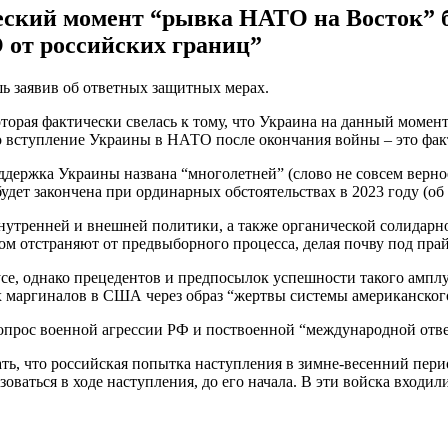
ский момент “рывка НАТО на Восток” б
 от российских границ”
ь заявив об ответных защитных мерах.
которая фактически свелась к тому, что Украина на данный моме
то вступление Украины в НАТО после окончания войны – это фа
оддержка Украины названа “многолетней” (слово не совсем верно
удет закончена при ординарных обстоятельствах в 2023 году (об
утренней и внешней политики, а также органической солидарно
ом отстраняют от предвыборного процесса, делая почву под пра
се, однако прецедентов и предпосылок успешности такого амплу
х маргиналов в США через образ “жертвы системы американског
опрос военной агрессии РФ и поствоенной “международной отве
ать, что российская попытка наступления в зимне-весенний пери
зоваться в ходе наступления, до его начала. В эти войска вход