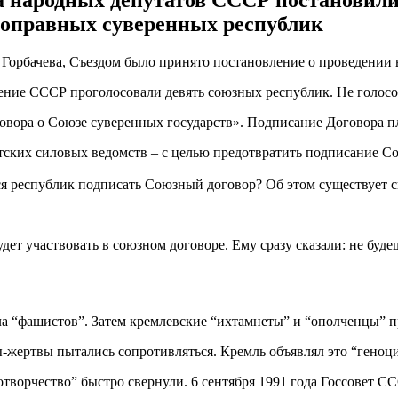
зда народных депутатов СССР постановил
оправных суверенных республик
 Горбачева, Съездом было принято постановление о проведении
анение СССР проголосовали девять союзных республик. Не голосо
говора о Союзе суверенных государств». Подписание Договора пл
етских силовых ведомств – с целью предотвратить подписание С
ся республик подписать Союзный договор? Об этом существует 
удет участвовать в союзном договоре. Ему сразу сказали: не буд
а “фашистов”. Затем кремлевские “ихтамнеты” и “ополченцы” п
-жертвы пытались сопротивляться. Кремль объявлял это “геноци
орчество” быстро свернули. 6 сентября 1991 года Госсовет С