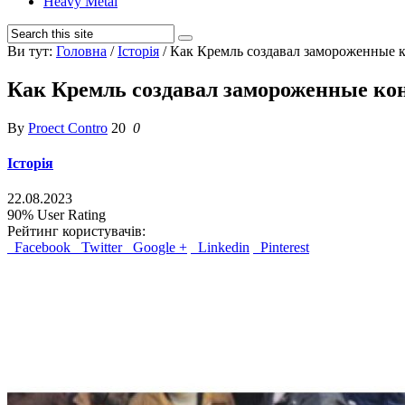
Heavy Metal
Ви тут:
Головна
/
Історія
/
Как Кремль создавал замороженные 
Как Кремль создавал замороженные к
By
Proect Contro
20
0
Історія
22.08.2023
90%
User Rating
Рейтинг користувачів:
Facebook
Twitter
Google +
Linkedin
Pinterest