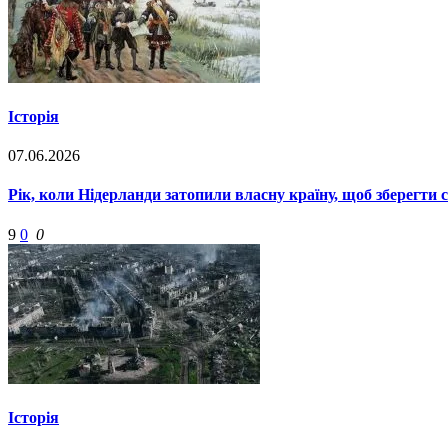
Історія
07.06.2026
Рік, коли Нідерланди затопили власну країну, щоб зберегти 
9
0
0
Історія