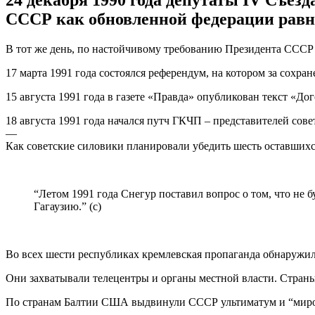
24 декабря 1990 года депутаты IV Съе
СССР как обновленной федерации равн
В тот же день, по настойчивому требованию Президента СССР
17 марта 1991 года состоялся референдум, на котором за сохр
15 августа 1991 года в газете «Правда» опубликован текст «До
18 августа 1991 года начался путч ГКЧП – представителей сов
—
Как советские силовики планировали убедить шесть оставших
“Летом 1991 года Снегур поставил вопрос о том, что не б
Гагаузию.” (с)
Во всех шести республиках кремлевская пропаганда обнаружил
Они захватывали телецентры и органы местной власти. Страны
По странам Балтии США выдвинули СССР ультиматум и “миротв