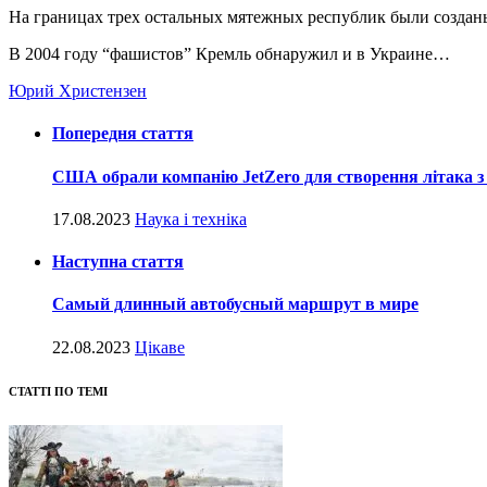
На границах трех остальных мятежных республик были созда
В 2004 году “фашистов” Кремль обнаружил и в Украине…
Юрий Христензен
Попередня стаття
США обрали компанію JetZero для створення літака з
17.08.2023
Наука і техніка
Наступна стаття
Самый длинный автобусный маршрут в мире
22.08.2023
Цікаве
СТАТТІ ПО ТЕМІ