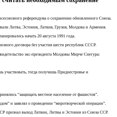
и считать необходимым сохранение
 всесоюзного референдума о сохранении обновленного Союза.
вали Литва, Эстония, Латвия, Грузия, Молдова и Армения.
анировалось начать 20 августа 1991 года.
оюзного договора без участия шести республик СССР.
свидетельство экс-президента Молдовы Мирче Снегура:
ешь участвовать, тогда получишь Приднестровье и
ринялись “защищать местное население от фашистов”.
дом” и заявлял о проведении “миротворческой операции”.
ССР признал выход Латвии, Литвы и Эстонии из Союза ССР.