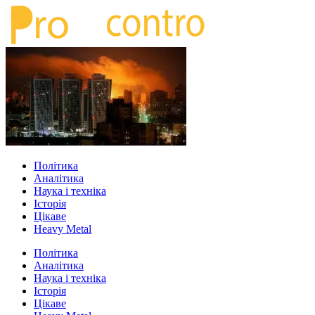
Політика
Аналітика
Наука і техніка
Історія
Цікаве
Heavy Metal
Політика
Аналітика
Наука і техніка
Історія
Цікаве