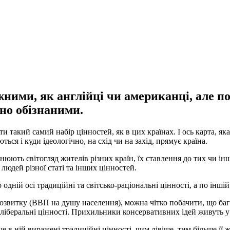
жними, як англійці чи американці, але п
но обізнаними.
 такий самий набір цінностей, як в цих країнах. І ось карта, як
ться і куди ідеологічно, на схід чи на захід, прямує країна.
нюють світогляд жителів різних країн, їх ставлення до тих чи ін
людей різної статі та інших цінностей.
одній осі традиційні та світсько-раціональні цінності, а по інш
озвитку (ВВП на душу населення), можна чітко побачити, що бага
і ліберальні цінності. Прихильники консервативних ідей живуть у
е в ній виражені традиційні цінності, чим лівіше, тим більше ї