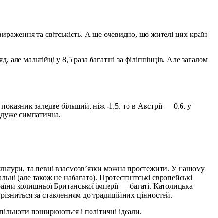
овираження та світськість. А ще очевидно, що жителі цих країн
, але мальтійці у 8,5 раза багатші за філіппінців. Але загалом
оказник заледве більший, ніж -1,5, то в Австрії — 0,6, у
е дуже симпатична.
культури, та певні взаємозв’язки можна простежити. У нашому
альні (але також не набагато). Протестантські європейські
раїни колишньої Британської імперії — багаті. Католицька
 різниться за ставленням до традиційних цінностей.
спільноти поширюються і політичні ідеали.