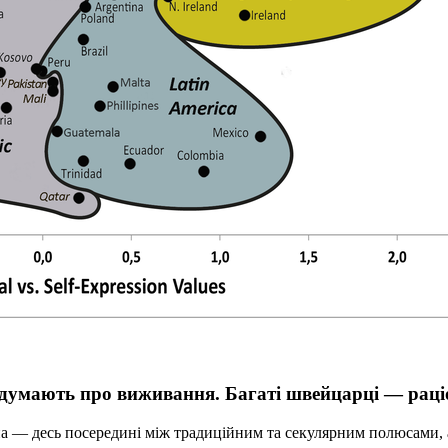
й і думають про виживання. Багаті швейцарці — ра
їна — десь посередині між традиційним та секулярним полюсами,