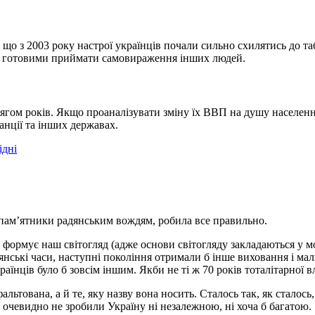
, що з 2003 року настрої українців почали сильно схилятись до 
ьш готовими приймати самовираження інших людей.
тягом років. Якщо проаналізувати зміну їх ВВП на душу населенн
ранції та інших державах.
 пам’ятники радянським вождям, робила все правильно.
формує наш світогляд (адже основи світогляду закладаються у мо
янські часи, наступні покоління отримали б інше виховання і мал
раїнців було б зовсім іншим. Якби не ті ж 70 років тоталітарної 
льтована, а й те, яку назву вона носить. Сталось так, як сталось
 очевидно не зробили Україну ні незалежною, ні хоча б багатою.