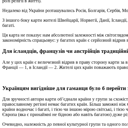
ролі релігії в житті).
Недалеко від України розташувались Росія, Болгарія, Сербія, Мол
З іншого боку карти жителі Швейцарії, Норвегії, Данії, Ісланді
багаті.
Ця карта не показує нам абсолютної залежності між світоглядом т
закономірність спрацьовує: у багатих країн є серйозний відрив 
Для ісландців, французів чи австрійців традиційні
Але у цих країн є величезний відрив в праву сторону карти за в
Франції — 1, в Ісландії — 2. Жителі цих країн поважають право
Українцям вигідніше для гаманця було б перейти 
Для зручності автори карти об’єднали країни у групи за схожіс
православному регіоні немає багатих країн. Більш заможні ніж ми
країни водночас і багаті, і тією чи іншою мірою світські, і ті
Європа (яка є принаймні не бідною або навіть багатою) дуже р
Очевидно, належність до певної культурної групи та одного пол