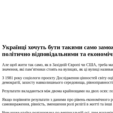
Українці хочуть бути такими само замо
політично відповідальними та економіч
Але щоб жити так само, як в Західній Європі чи США, треба мати
значення, які пам’ятники стоять на вулицях, як ці вулиці називаю
З 1981 року соціологи проєкту Дослідження цінностей світу оці
демократії, захисту навколишнього середовища, рівноправності 
Результати вкладаються між двома крайнощами на двох осях: по 
Якщо порівняти результати з даними про рівень економічного р
самовираження, рівність, зменшення ролі релігії в житті та інш
Чим ниже країна розташована по вертикальній осі, тим яскравіш