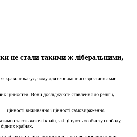
оки не стали такими ж ліберальними,
а яскраво показує, чому для економічного зростання має
ших цінностей. Вони досліджують ставлення до релігії,
ій — цінності виживання і цінності самовираження.
тими стають жителі країн, які цінують особисту свободу,
 бідних країнах.
ї жителі думають про виживання, а не про самовираження.