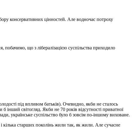
табору консервативних цінностей. Але водночас потроху
я, побачимо, що з лібералізацією суспільства приходило
лодості під впливом батьків). Очевидно, якби не сталось
и б інший світогляд. Якби не 70 років відсутності приватної
влади, українське суспільство було б зовсім по-іншому виховане.
, і кілька старших поколінь жили так, як жили. Але сучасне