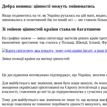
Добра новина: цінності можуть змінюватись
Якщо подивитись на те, як Україна рухалась на цій мапі, видно
змінювались в позитивний бік по іншій осі — ми ставали біл
Зі зміною цінностей країни ставали багатшими
На графіку нижче — зміна світогляду жителів різних країн про
економічне зростання: так сталось у Польщі, Швеції, Іспанії, Ф
Зміна позиції країни на матиці цінностей
Це дослідження неочікувано підтверджує, що Україна, зносячи
Для майбутнього має значення, яким було наше минуле, бо воно 
знищення української орієнтованої на Європу інтелігенції у рад
власності, ставлення до неї та до підприємництва у сучасних ук
Тому для майбутнього має значення не лише те, що вулиця заасфа
молоде покоління не повинне переймати цінності минулого, які