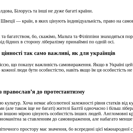
дова, Білорусь та інші не дуже багаті країни.
ї, Швеції — країн, в яких цінують індивідуальність, право на сам
а багатством, бо, скажімо, Мальта та Філіппіни знаходяться поряд
від бідних в сторону лібералізму принаймні по одній осі.
 цінності так само важливі, як для українців
іссю, що показує важливість самовираження. Якщо в Україні цей п
 кожної люди бути особистістю, навіть якщо їм ця особистість н
з православ’я до протестантизму
тю культур. Хоча немає абсолютної залежності рівня статків від 
 (але також іще не багаті) жителі Балтії одночасно і більш лібер
єю чи іншою мірою цінують особистість інших людей. Англомовні к
ізноманітна за ставленням до самовираження, але набагато менше
ітичного простору має значення, бо всередині цієї міжнародної 