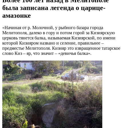
Более 100 лет назад в Мелитополе
была записана легенда о царице-
амазонке
«Начиная от р. Молочной, у рыбного базара города
Мелитополя, далеко в гору и потом горой за Кизиярскую
церковь тянется балка, называемая Кизиярской, по имени
которой Кизияром названо и селение, правильнее –
предместье Мелитополя. Кизияр это извращенное татарское
слово Киз – яр, что значит – «девичья балка».