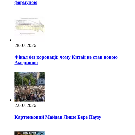
формулою
28.07.2026
Фінал без коронації: чому Китай не став новою
Америкою
22.07.2026
Картонковий Майдан Лише Бере Паузу