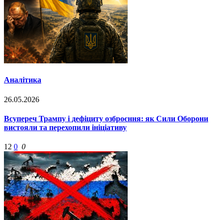
Аналітика
26.05.2026
Всупереч Трампу і дефіциту озброєння: як Сили Оборони
вистояли та перехопили ініціативу
12
0
0