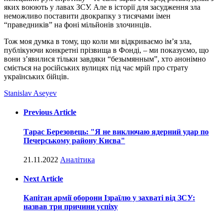
яких воюють у лавах ЗСУ. Але в історії для засудження зла
неможливо поставити двокрапку з тисячами імен
“праведників” на фоні мільйонів злочинців.
Тож моя думка в тому, що коли ми відкриваємо ім’я зла,
публікуючи конкретні прізвища в Фонді, – ми показуємо, що
вони з’явилися тільки завдяки “безымянным”, хто анонімно
сміється на російських вулицях під час мрій про страту
українських бійців.
Stanislav Aseyev
Previous Article
Тарас Березовець: "Я не виключаю ядерний удар по
Печерському району Києва"
21.11.2022
Аналітика
Next Article
Капітан армії оборони Ізраїлю у захваті від ЗСУ:
назвав три причини успіху