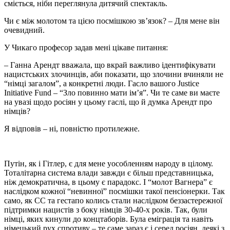
сміється, ніби переглянула дитячий спектакль.
Чи є між молотом та цією посмішкою зв’язок? – Для мене він
очевидний.
У Чикаго професор задав мені цікаве питання:
– Ганна Арендт вважала, що вкрай важливо ідентифікувати
нацистських злочинців, аби показати, що злочини вчиняли не
“німці загалом”, а конкретні люди. Гасло вашого Justice
Initiative Fund – “Зло повинно мати ім’я”. Чи те саме ви маєте
на увазі щодо росіян у цьому гаслі, що й думка Арендт про
німців?
Я відповів – ні, повністю протилежне.
Путін, як і Гітлер, є для мене уособленням народу в цілому.
Тоталітарна система влади завжди є більш представницька,
ніж демократична, в цьому є парадокс. І “молот Вагнера” є
наслідком кожної “невинної” посмішки такої пенсіонерки. Так
само, як СС та гестапо колись стали наслідком беззастережної
підтримки нацистів з боку німців 30-40-х років. Так, були
німці, яких кинули до концтаборів. Була еміграція та навіть
німецький рух спротиву – те саме зараз є і серед росіян, деякі з