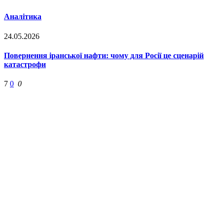
Аналітика
24.05.2026
Повернення іранської нафти: чому для Росії це сценарій
катастрофи
7
0
0