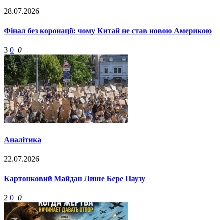
28.07.2026
Фінал без коронації: чому Китай не став новою Америкою
3
0
0
Аналітика
22.07.2026
Картонковий Майдан Лише Бере Паузу
2
0
0