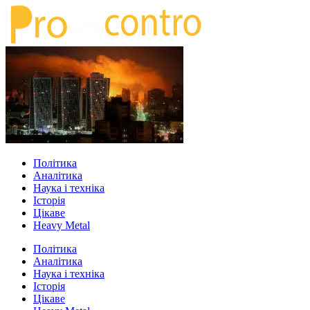
Політика
Аналітика
Наука і техніка
Історія
Цікаве
Heavy Metal
Політика
Аналітика
Наука і техніка
Історія
Цікаве