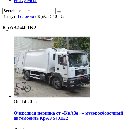
Heavy Metal
Ви тут:
Головна
/
КрАЗ-5401К2
КрАЗ-5401К2
Oct
14
2015
Очередная новинка от «КрАЗа» – мусоросборочный
автомобиль КрАЗ-5401К2