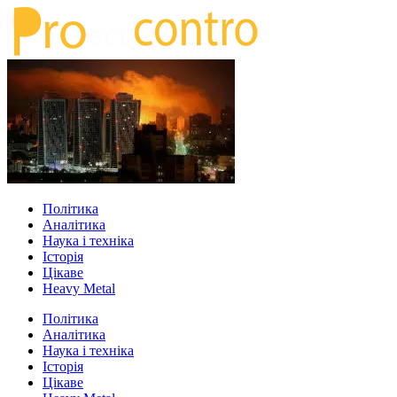
Політика
Аналітика
Наука і техніка
Історія
Цікаве
Heavy Metal
Політика
Аналітика
Наука і техніка
Історія
Цікаве