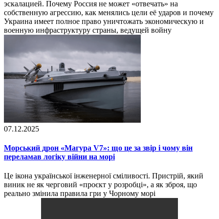
эскалацией. Почему Россия не может «отвечать» на
собственную агрессию, как менялись цели её ударов и почему
Украина имеет полное право уничтожать экономическую и
военную инфраструктуру страны, ведущей войну
07.12.2025
Морський дрон «Магура V7»: що це за звір і чому він
переламав логіку війни на морі
Це ікона української інженерної сміливості. Пристрій, який
виник не як черговий «проєкт у розробці», а як зброя, що
реально змінила правила гри у Чорному морі