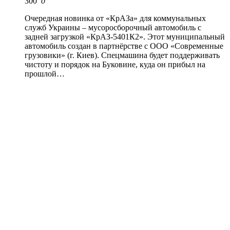
300
0
Очередная новинка от «КрАЗа» для коммунальных
служб Украины – мусоросборочный автомобиль с
задней загрузкой «КрАЗ-5401К2». Этот муниципальный
автомобиль создан в партнёрстве с ООО «Современные
грузовики» (г. Киев). Спецмашина будет поддерживать
чистоту и порядок на Буковине, куда он прибыл на
прошлой…