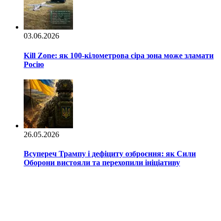
03.06.2026
Kill Zone: як 100-кілометрова сіра зона може зламати
Росію
26.05.2026
Всупереч Трампу і дефіциту озброєння: як Сили
Оборони вистояли та перехопили ініціативу