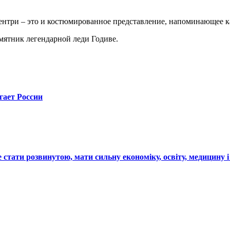
нтри – это и костюмированное представление, напоминающее кар
амятник легендарной леди Годиве.
гает России
 стати розвинутою, мати сильну економіку, освіту, медицину і