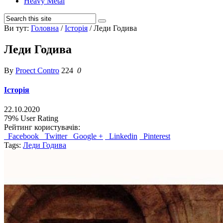
Heavy Metal
Ви тут:
Головна
/
Історія
/
Леди Годива
Леди Годива
By
Proect Contro
224
0
Історія
22.10.2020
79%
User Rating
Рейтинг користувачів:
Facebook
Twitter
Google +
Linkedin
Pinterest
Tags:
Леди Годива