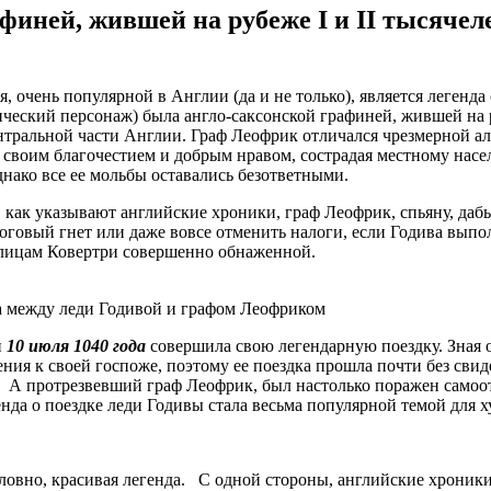
финей, жившей на рубеже I и II тысячел
, очень популярной в Англии (да и не только), является легенд
ический персонаж) была англо-саксонской графиней, жившей на руб
ентральной части Англии. Граф Леофрик отличался чрезмерной 
 своим благочестием и добрым нравом, сострадая местному насе
нако все ее мольбы оставались безответными.
у, как указывают английские хроники, граф Леофрик, спьяну, да
логовый гнет или даже вовсе отменить налоги, если Годива выпо
улицам Ковертри совершенно обнаженной.
а между леди Годивой и графом Леофриком
и
10 июля 1040 года
совершила свою легендарную поездку. Зная 
ения к своей госпоже, поэтому ее поездка прошла почти без сви
еп. А протрезвевший граф Леофрик, был настолько поражен самоо
да о поездке леди Годивы стала весьма популярной темой для ху
словно, красивая легенда. С одной стороны, английские хроники 