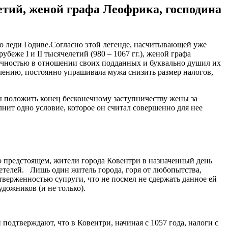
етий, женой графа Леофрика, господина
а о леди Годиве.Согласно этой легенде, насчитывающей уже
еже I и II тысячелетий (980 – 1067 гг.), женой графа
алчностью в отношении своих подданных и буквально душил их
лению, постоянно упрашивала мужа снизить размер налогов,
бы положить конец бесконечному заступничеству жены за
лнит одно условие, которое он считал совершенно для нее
о предстоящем, жители города Ковентри в назначенный день
детелей. Лишь один житель города, горя от любопытства,
тверженностью супруги, что не посмел не сдержать данное ей
дожников (и не только).
подтверждают, что в Ковентри, начиная с 1057 года, налоги с