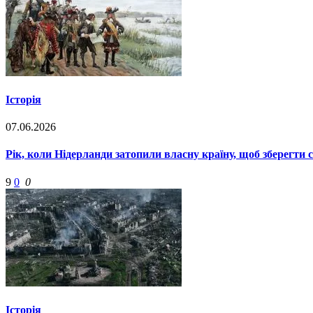
Історія
07.06.2026
Рік, коли Нідерланди затопили власну країну, щоб зберегти 
9
0
0
Історія