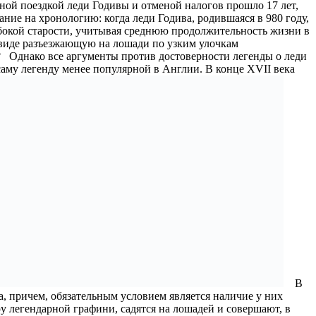
рной поездкой леди Годивы и отменой налогов прошло 17 лет,
ние на хронологию: когда леди Годива, родившаяся в 980 году,
убокой старости, учитывая среднюю продолжительность жизни в
м виде разъезжающую на лошади по узким улочкам
я? Однако все аргументы против достоверности легенды о леди
саму легенду менее популярной в Англии. В конце XVII века
В
, причем, обязательным условием является наличие у них
 легендарной графини, садятся на лошадей и совершают, в