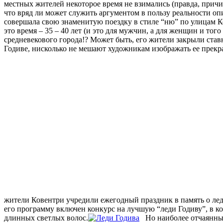
местных жителей некоторое время не взимались (правда, причи
что вряд ли может служить аргументом в пользу реальности оп
совершала свою знаменитую поездку в стиле “ню” по улицам Ко
это время – 35 – 40 лет (и это для мужчин, а для женщин и т
средневекового города!? Может быть, его жители закрыли став
Годиве, нисколько не мешают художникам изображать ее прекра
жители Ковентри учредили ежегодный праздник в память о леди
его программу включен конкурс на лучшую “леди Годиву”, в к
длинных светлых волос.
Но наиболее отчаянные 