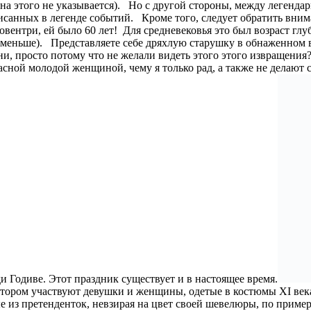
на этого не указывается). Но с другой стороны, между легенда
исанных в легенде событий. Кроме того, следует обратить внима
вентри, ей было 60 лет! Для средневековья это был возраст гл
ого меньше). Представляете себе дряхлую старушку в обнаженно
ни, просто потому что не желали видеть этого этого извращени
сной молодой женщиной, чему я только рад, а также не делают 
 Годиве. Этот праздник существует и в настоящее время.
отором участвуют девушки и женщины, одетые в костюмы XI века
из претенденток, невзирая на цвет своей шевелюры, по примеру