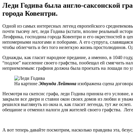
Леди Годива была англо-саксонской гра
города Ковентри.
Одной из самых интересных легенд европейского средневековья
почти тысячу лет, леди Годива (кстати, вполне реальный истор
Леофрика, господина города Ковентри и его окрестностей в ц
непомерными налогами и поборами. А его супруга, славящаяся
чтобы облегчить и без того нелегкую жизнь простолюдинов. Од
Однажды, как гласит народное предание, а именно, в 1040 год
“подлое” население своего графства, пообещал ей смягчить на
неприемлемым: графиня должна была проехать на лошади по 
На картине
Эднунда Лейтона
изображена сцена договор
Несмотря на скепсис графа, леди Годива приняла его условие, 
закрыли все двери и ставни окон своих домов из любви и уваж
решился выглянуть из окна и, как гласит легенда, тут же осл
обещание и отменил налоги для жителей своего графства. Леген
А вот теперь давайте посмотрим, насколько правдива эта, безу