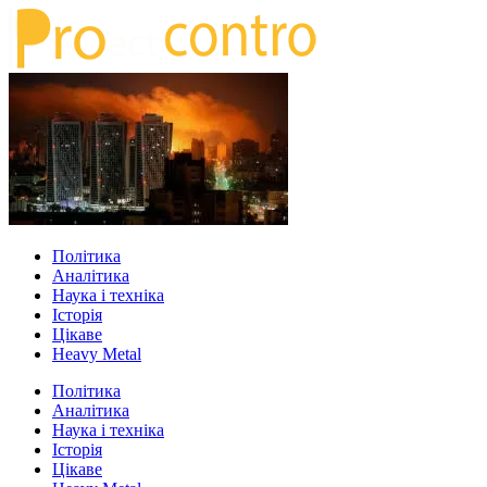
Політика
Аналітика
Наука і техніка
Історія
Цікаве
Heavy Metal
Політика
Аналітика
Наука і техніка
Історія
Цікаве