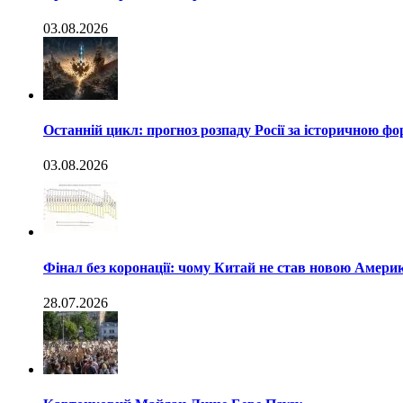
03.08.2026
Останній цикл: прогноз розпаду Росії за історичною ф
03.08.2026
Фінал без коронації: чому Китай не став новою Амери
28.07.2026