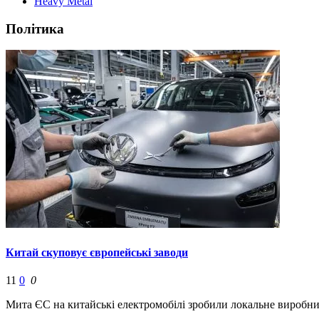
Heavy Metal
Політика
Китай скуповує європейські заводи
11
0
0
Мита ЄС на китайські електромобілі зробили локальне виробни