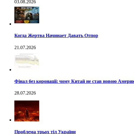
03.08.2026
Когда Жертва Начинает Давать Отпор
21.07.2026
Фінал без коронації: чому Китай не став новою Амери
28.07.2026
Проблема трьох тіл України