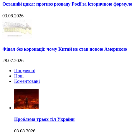
Останній цикл: прогноз розпаду Росії за історичною формул
03.08.2026
Фінал без коронації: чому Китай не став новою Америкою
28.07.2026
Популярні
Нові
Коментовані
Проблема трьох тіл України
03.08.2026