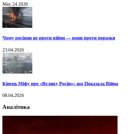
May
24
2026
Чому росіяни не проти війни — вони проти поразки
23.04.2026
Кінець Міфу про «Велику Росію»: що Показала Війна
08.04.2026
Аналітика