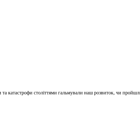
йни та катастрофи століттями гальмували наш розвиток, чи пройш