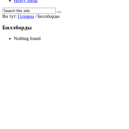
Heavy Metal
Ви тут:
Головна
/
Биллборды
Биллборды
Nothing found