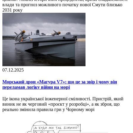
влади та прогноз можливого початку нової Смути близько
2031 року
07.12.2025
Морський дрон «Магура V7»: що це за звір і чому він
переламав логіку війни на морі
Це ікона української інженерної сміливості. Пристрій, який
виник не як черговий «проєкт у розробці», а як зброя, що
реально змінила правила гри у Чорному морі