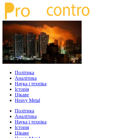
Політика
Аналітика
Наука і техніка
Історія
Цікаве
Heavy Metal
Політика
Аналітика
Наука і техніка
Історія
Цікаве