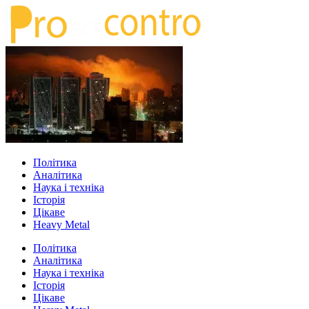
Політика
Аналітика
Наука і техніка
Історія
Цікаве
Heavy Metal
Політика
Аналітика
Наука і техніка
Історія
Цікаве