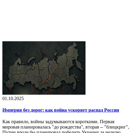
01.10.2025
Империя без дорог: как война ускоряет распад России
Как правило, войны задумываются короткими. Первая
мировая планировалась "до рождества", вторая -- "блицкриг",
Путин вроде бы планировал победить Украину за неделю.