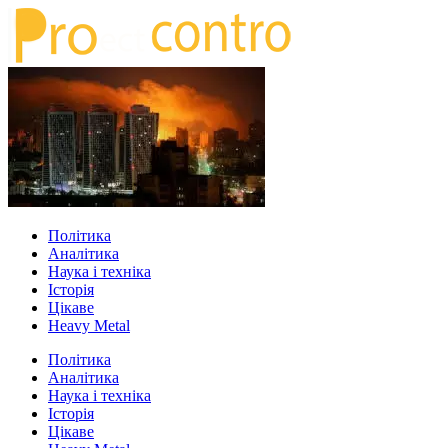
Політика
Аналітика
Наука і техніка
Історія
Цікаве
Heavy Metal
Політика
Аналітика
Наука і техніка
Історія
Цікаве