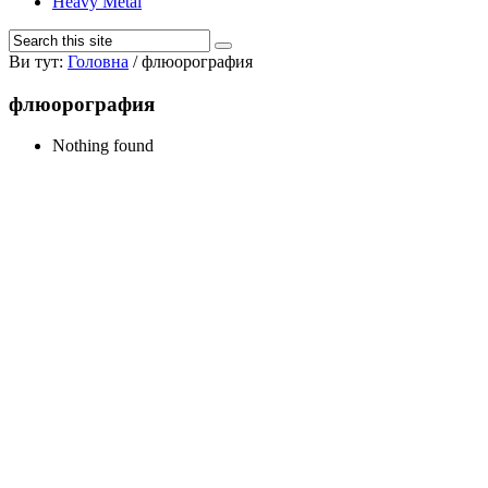
Heavy Metal
Ви тут:
Головна
/
флюорография
флюорография
Nothing found