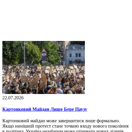
22.07.2026
Картонковий Майдан Лише Бере Паузу
Картонковий майдан може завершитися лише формально.
Якщо нинішній протест стане точкою входу нового покоління
в політику, Україна незабаром може отримати нових лідерів,