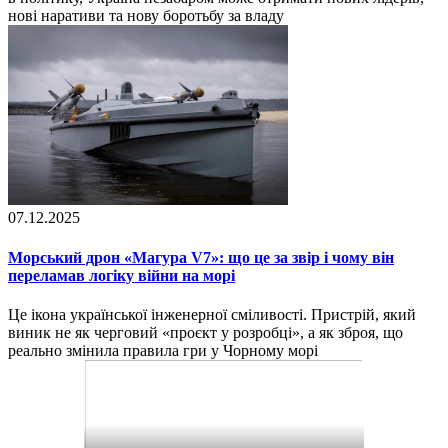
нові наративи та нову боротьбу за владу
07.12.2025
Морський дрон «Магура V7»: що це за звір і чому він
переламав логіку війни на морі
Це ікона української інженерної сміливості. Пристрій, який
виник не як черговий «проєкт у розробці», а як зброя, що
реально змінила правила гри у Чорному морі