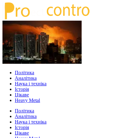
Політика
Аналітика
Наука і техніка
Історія
Цікаве
Heavy Metal
Політика
Аналітика
Наука і техніка
Історія
Цікаве