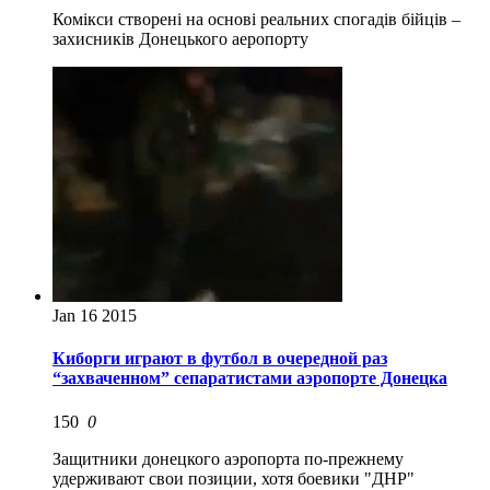
Комікси створені на основі реальних спогадів бійців –
захисників Донецького аеропорту
Jan
16
2015
Киборги играют в футбол в очередной раз
“захваченном” сепаратистами аэропорте Донецка
150
0
Защитники донецкого аэропорта по-прежнему
удерживают свои позиции, хотя боевики "ДНР"