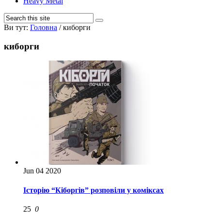
Heavy Metal
Ви тут:
Головна
/
киборги
киборги
Jun
04
2020
Історію “Кіборгів” розповіли у коміксах
25
0