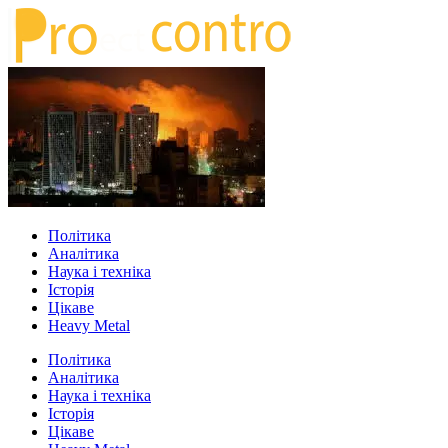
Політика
Аналітика
Наука і техніка
Історія
Цікаве
Heavy Metal
Політика
Аналітика
Наука і техніка
Історія
Цікаве