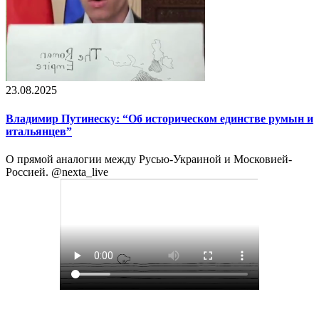
23.08.2025
Владимир Путинеску: “Об историческом единстве румын и
итальянцев”
О прямой аналогии между Русью-Украиной и Московией-
Россией. @nexta_live