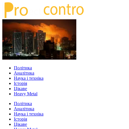
Політика
Аналітика
Наука і техніка
Історія
Цікаве
Heavy Metal
Політика
Аналітика
Наука і техніка
Історія
Цікаве