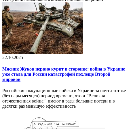
22.10.2025
Мясник Жуков нервно курит в сторонке: война в Украине
уже стала для России катастрофой похлеще Второй
мировой
Российские оккупационные войска в Украине за почти тот же
(без пары месяцев) период времени, что и “Великая
отечественная война”, имеют в разы большие потери и в
десятки раз меньшую эффективность