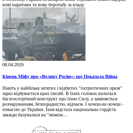
нові наративи та нову боротьбу за владу
08.04.2026
Кінець Міфу про «Велику Росію»: що Показала Війна
Навіть у найбільш затятих і відбитих "патріотичних орків"
зараз відбувається крах ілюзій. В їхніх головах валиться
багатосотрічний конструкт про їхню Силу, а заміняється
розчаруванням, безпорадністю, відчаєм. І хочеш-не-хочеш -
повагою до України. Їхня відстала національна гордість
завжди базувалася на "можем…