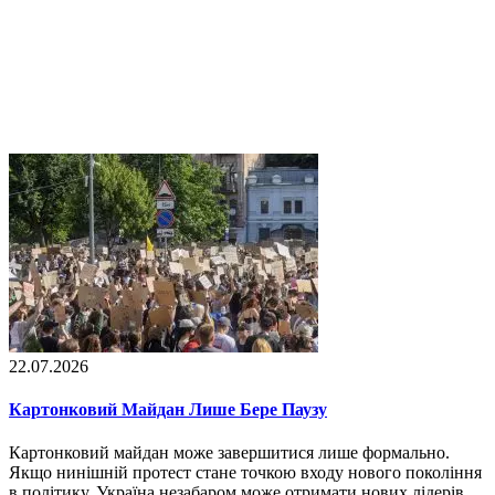
22.07.2026
Картонковий Майдан Лише Бере Паузу
Картонковий майдан може завершитися лише формально.
Якщо нинішній протест стане точкою входу нового покоління
в політику, Україна незабаром може отримати нових лідерів,