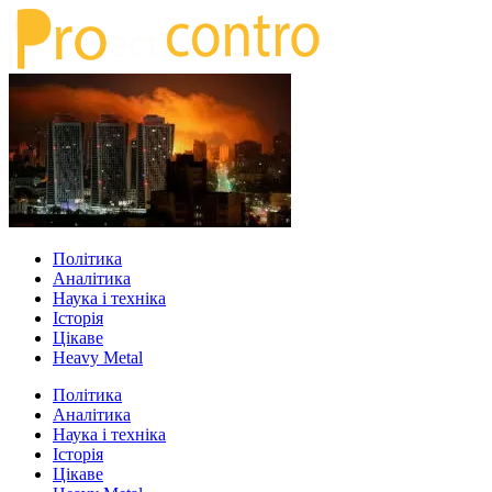
Політика
Аналітика
Наука і техніка
Історія
Цікаве
Heavy Metal
Політика
Аналітика
Наука і техніка
Історія
Цікаве