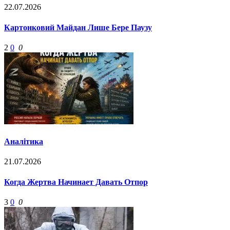
22.07.2026
Картонковий Майдан Лише Бере Паузу
2
0
0
Аналітика
21.07.2026
Когда Жертва Начинает Давать Отпор
3
0
0