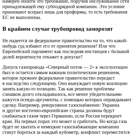
намерен обойти это требование, поручив обслуживание сети
принадлежащей ему субподрядной компании. Это условие
принимают всерьез лишь для проформы, то есть требования
ЕС не выполнены.
В крайнем случае трубопровод заморозят
Не надеется ли федеральное правительство на то, что какой-
нибудь суд избавит его от принятия решения? Или что
Европейский парламент как последняя инстанция с большой
долей вероятности откажет в допуске?
Допуск газопровода «Северный поток — 2» к эксплуатации
был и остается самым важным политическим решением,
которое прежнее федеральное правительство передаст
в наследство следующему. Оно вынуждает новую коалицию
занять какую-то позицию. Так как решение проблемы
слишком долго откладывалось, все менее убедительными
кажутся псевдо-аргументы, с помощью которых оправдывают
сделку. Например, реверсивное газоснабжение: Украина
и другие восточно-европейские страны должны будут
снабжаться газом через Германию, если Россия перекроет
кран. На первых порах это может и сработать. Но когда газа
будет не хватать и немецкие газоснабжающие компании
станут бороться за каждый кубометр, конфликт переместится