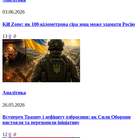
03.06.2026
Kill Zone: як 100-кілометрова сіра зона може зламати Росію
13
0
0
Аналітика
26.05.2026
Всупереч Трампу і дефіциту озброєння: як Сили Оборони
вистояли та перехопили ініціативу
12
0
0