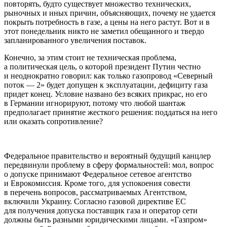
повторять, будто существует множество технических,
рыночных и иных причин, объясняющих, почему не удается
покрыть потребность в газе, а цены на него растут. Вот и в
этот понедельник никто не заметил обещанного и твердо
запланированного увеличения поставок.
Конечно, за этим стоит не техническая проблема,
а политическая цель, о которой президент Путин честно
и неоднократно говорил: как только газопровод «Северный
поток — 2» будет допущен к эксплуатации, дефициту газа
придет конец. Условие названо без всяких прикрас, но его
в Германии игнорируют, потому что любой шантаж
предполагает принятие жесткого решения: поддаться на него
или оказать сопротивление?
Федеральное правительство и вероятный будущий канцлер
передвинули проблему в сферу формальностей: мол, вопрос
о допуске принимают Федеральное сетевое агентство
и Еврокомиссия. Кроме того, для успокоения совести
в перечень вопросов, рассматриваемых Агентством,
включили Украину. Согласно газовой директиве ЕС
для получения допуска поставщик газа и оператор сети
должны быть разными юридическими лицами. «Газпром»