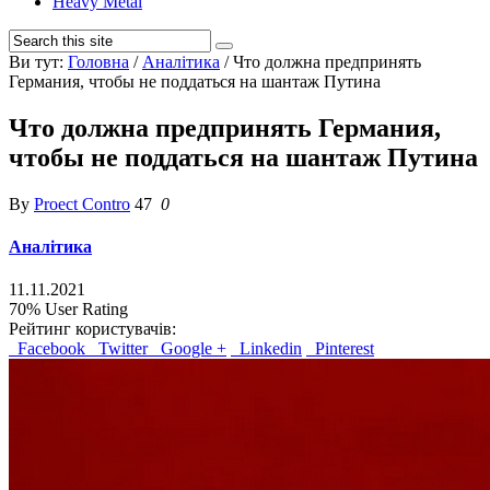
Heavy Metal
Ви тут:
Головна
/
Аналітика
/
Что должна предпринять
Германия, чтобы не поддаться на шантаж Путина
Что должна предпринять Германия,
чтобы не поддаться на шантаж Путина
By
Proect Contro
47
0
Аналітика
11.11.2021
70%
User Rating
Рейтинг користувачів:
Facebook
Twitter
Google +
Linkedin
Pinterest