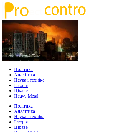
Політика
Аналітика
Наука і техніка
Історія
Цікаве
Heavy Metal
Політика
Аналітика
Наука і техніка
Історія
Цікаве