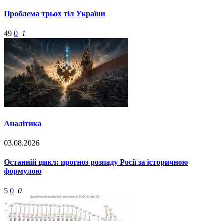
Проблема трьох тіл України
49
0
1
Аналітика
03.08.2026
Останній цикл: прогноз розпаду Росії за історичною
формулою
5
0
0