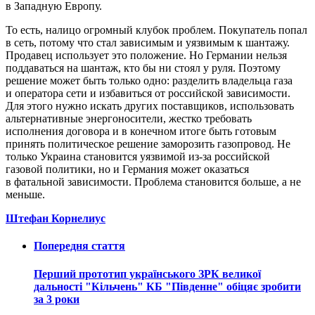
в Западную Европу.
То есть, налицо огромный клубок проблем. Покупатель попал
в сеть, потому что стал зависимым и уязвимым к шантажу.
Продавец использует это положение. Но Германии нельзя
поддаваться на шантаж, кто бы ни стоял у руля. Поэтому
решение может быть только одно: разделить владельца газа
и оператора сети и избавиться от российской зависимости.
Для этого нужно искать других поставщиков, использовать
альтернативные энергоносители, жестко требовать
исполнения договора и в конечном итоге быть готовым
принять политическое решение заморозить газопровод. Не
только Украина становится уязвимой из-за российской
газовой политики, но и Германия может оказаться
в фатальной зависимости. Проблема становится больше, а не
меньше.
Штефан Корнелиус
Попередня стаття
Перший прототип українського ЗРК великої
дальності "Кільчень" КБ "Південне" обіцяє зробити
за 3 роки