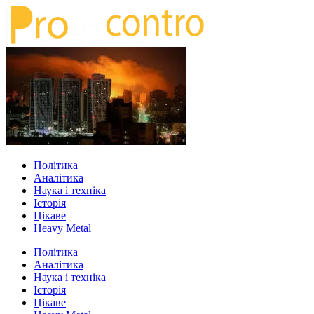
Політика
Аналітика
Наука і техніка
Історія
Цікаве
Heavy Metal
Політика
Аналітика
Наука і техніка
Історія
Цікаве