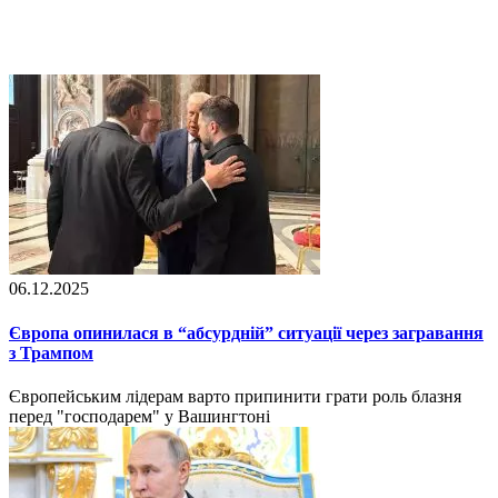
06.12.2025
Європа опинилася в “абсурдній” ситуації через загравання
з Трампом
Європейським лідерам варто припинити грати роль блазня
перед "господарем" у Вашингтоні