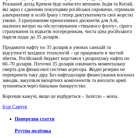
Реальний дохід Кремля буде набагато меншим. Індія та Китай,
які зараз є єдиними покупцями російської сировини, отримали
альтернативу в особі Ірану і тепер диктуватимуть свої жорсткі
умови. З урахуванням принизливих дисконтів для Азії,
шалених витрат на обслуговування «тіньового флоту», сірого
страхування та відкатів посередникам, чиста ціна російського
бареля падає до 35 доларів.
Продавати нафту по 35 доларів в умовах санкцій та
відсутності західних технологій – це працювати в чистий
збиток. Російський бюджет верстався з розрахунку нафти по
60–70 доларів. Поточні 35 доларів означають моментальну
смерть для фінансової системи агресора. Жодні резерви не
перекриють таку діру. Без нафтодоларів фінансування воєнних
заводів, закупівля імпортних компонентів та виплати армії
зупиняться через банальне банкрутство.
Корочше кажучі, якщо це відбудеться – Заліссю – жопа.
Ігор Савчук
Попередня стаття
Ртутна політика