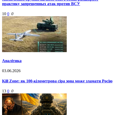
практику запрещенных атак против ВСУ
10
0
0
Аналітика
03.06.2026
Kill Zone: як 100-кілометрова сіра зона може зламати Росію
13
0
0