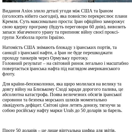
Видання Axios злило деталі угоди між США та Іраном
(оголосять нібито сьогодні), яка повністю перекреслює плани
Кремля. Суть максимально проста: Іран офіційно заморожує
свою ядерну програму (будуть переговори 60 днів), вивозить
запаси збагаченого урану та припиняє війну своєї проксі-
групи Хезболла проти Ізраїлю.
Натомість США знімають блокаду з іранських портів, та
санкції з іранської нафти, а Іран не буде перешкоджати
проходу танкерів через Ормузьку протоку.
Головний результат – на світовий ринок легально і масштабно
повертається іранська нафта під наглядом американського
флоту.
Для країни-бензоколонки, яка щиро молилася на велику та
довгу війну на Близькому Сході заради дорогого палива, це
абсолютна катастрофа. Поява величезних обсягів іранської
сировини та безпека морських шляхів моментально
ліквідують дефіцит. Світові ціни летять донизу, тягнучи за
собою російську нафту марки Urals до 50 доларів за барель.
Проте 50 доларів – це лише віртуальна цифра для звітів.