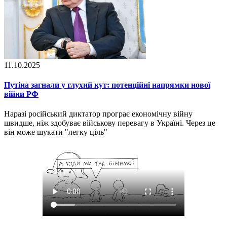
11.10.2025
Путіна загнали у глухий кут: потенційні напрямки нової
війни РФ
Наразі російський диктатор програє економічну війну
швидше, ніж здобуває військову перевагу в Україні. Через це
він може шукати "легку ціль"