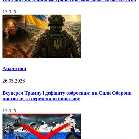
13
0
0
Аналітика
26.05.2026
Всупереч Трампу і дефіциту озброєння: як Сили Оборони
вистояли та перехопили ініціативу
12
0
0