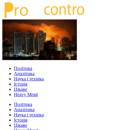
Політика
Аналітика
Наука і техніка
Історія
Цікаве
Heavy Metal
Політика
Аналітика
Наука і техніка
Історія
Цікаве