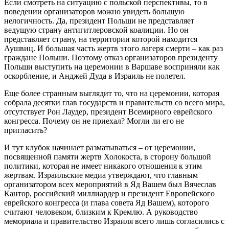
Если смотреть на ситуацию с польской перспективы, то в
поведении организаторов можно увидеть большую
нелогичность. Да, президент Польши не представляет
ведущую страну антигитлеровской коалиции. Но он
представляет страну, на территории которой находится
Аушвиц. И большая часть жертв этого лагеря смерти – как раз
граждане Польши. Поэтому отказ организаторов президенту
Польши выступить на церемонии в Варшаве восприняли как
оскорбление, и Анджей Дуда в Израиль не полетел.
Еще более странным выглядит то, что на церемонии, которая
собрала десятки глав государств и правительств со всего мира,
отсутствует Рон Лаудер, президент Всемирного еврейского
конгресса. Почему он не приехал? Могли ли его не
пригласить?
И тут клубок начинает разматываться – от церемонии,
посвященной памяти жертв Холокоста, в сторону большой
политики, которая не имеет никакого отношения к этим
жертвам. Израильские медиа утверждают, что главным
организатором всех мероприятий в Яд Вашем был Вячеслав
Кантор, российский миллиардер и президент Европейского
еврейского конгресса (и глава совета Яд Вашем), которого
считают человеком, близким к Кремлю. А руководство
мемориала и правительство Израиля всего лишь согласились с