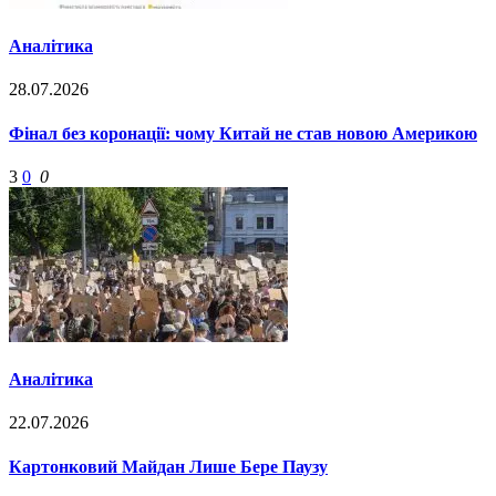
Аналітика
28.07.2026
Фінал без коронації: чому Китай не став новою Америкою
3
0
0
Аналітика
22.07.2026
Картонковий Майдан Лише Бере Паузу