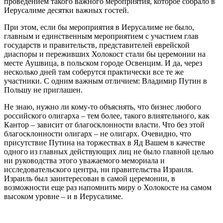
проведением такого важного мероприятия, которое собрало в
Иерусалиме десятки важных гостей.
При этом, если бы мероприятия в Иерусалиме не было,
главным и единственным мероприятием с участием глав
государств и правительств, представителей еврейской
диаспоры и переживших Холокост стали бы церемонии на
месте Аушвица, в польском городе Освенцим. И да, через
несколько дней там соберутся практически все те же
участники. С одним важным отличием: Владимир Путин в
Польшу не приглашен.
Не знаю, нужно ли кому-то объяснять, что бизнес любого
российского олигарха – тем более, такого влиятельного, как
Кантор – зависит от благосклонности власти. Что без этой
благосклонности олигарх – не олигарх. Очевидно, что
присутствие Путина на торжествах в Яд Вашем в качестве
одного из главных действующих лиц не было главной целью
ни руководства этого уважаемого мемориала и
исследовательского центра, ни правительства Израиля.
Израиль был заинтересован в самой церемонии, в
возможности еще раз напомнить миру о Холокосте на самом
высоком уровне – и в Иерусалиме.