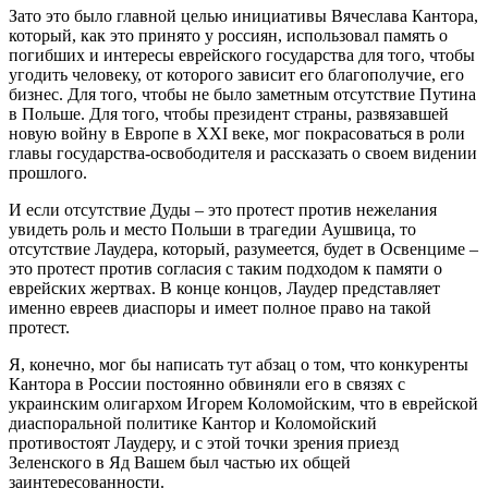
Зато это было главной целью инициативы Вячеслава Кантора,
который, как это принято у россиян, использовал память о
погибших и интересы еврейского государства для того, чтобы
угодить человеку, от которого зависит его благополучие, его
бизнес. Для того, чтобы не было заметным отсутствие Путина
в Польше. Для того, чтобы президент страны, развязавшей
новую войну в Европе в ХХІ веке, мог покрасоваться в роли
главы государства-освободителя и рассказать о своем видении
прошлого.
И если отсутствие Дуды – это протест против нежелания
увидеть роль и место Польши в трагедии Аушвица, то
отсутствие Лаудера, который, разумеется, будет в Освенциме –
это протест против согласия с таким подходом к памяти о
еврейских жертвах. В конце концов, Лаудер представляет
именно евреев диаспоры и имеет полное право на такой
протест.
Я, конечно, мог бы написать тут абзац о том, что конкуренты
Кантора в России постоянно обвиняли его в связях с
украинским олигархом Игорем Коломойским, что в еврейской
диаспоральной политике Кантор и Коломойский
противостоят Лаудеру, и с этой точки зрения приезд
Зеленского в Яд Вашем был частью их общей
заинтересованности.