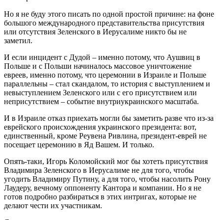
Но я не буду этого писать по одной простой причине: на фоне
большого международного представительства присутствия
или отсутствия Зеленского в Иерусалиме никто бы не
заметил.
И если инцидент с Дудой – именно потому, что Аушвиц в
Польше и с Польши начиналось массовое уничтожение
евреев, именно потому, что церемонии в Израиле и Польше
параллельны – стал скандалом, то история с выступлением и
невыступлением Зеленского или с его присутствием или
неприсутствием – событие внутриукраинского масштаба.
И в Израиле отказ приехать могли бы заметить разве что из-за
еврейского происхождения украинского президента: вот,
единственный, кроме Реувена Ривлина, президент-еврей не
посещает церемонию в Яд Вашем. И только.
Опять-таки, Игорь Коломойский мог бы хотеть присутствия
Владимира Зеленского в Иерусалиме не для того, чтобы
угодить Владимиру Путину, а для того, чтобы насолить Рону
Лаудеру, вечному оппоненту Кантора и компании. Но я не
готов подробно разбираться в этих интригах, которые не
делают чести их участникам.