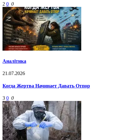
2
0
0
Аналітика
21.07.2026
Когда Жертва Начинает Давать Отпор
3
0
0