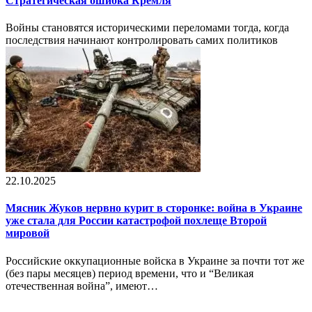
Стратегическая ошибка Кремля
Войны становятся историческими переломами тогда, когда
последствия начинают контролировать самих политиков
22.10.2025
Мясник Жуков нервно курит в сторонке: война в Украине
уже стала для России катастрофой похлеще Второй
мировой
Российские оккупационные войска в Украине за почти тот же
(без пары месяцев) период времени, что и “Великая
отечественная война”, имеют…