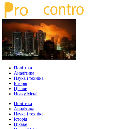
Політика
Аналітика
Наука і техніка
Історія
Цікаве
Heavy Metal
Політика
Аналітика
Наука і техніка
Історія
Цікаве