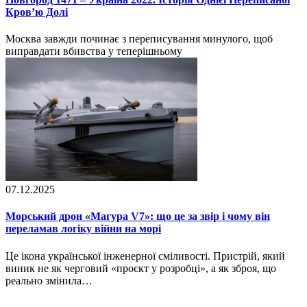
Кров’ю Долі
Москва завжди починає з переписування минулого, щоб
виправдати вбивства у теперішньому
07.12.2025
Морський дрон «Магура V7»: що це за звір і чому він
переламав логіку війни на морі
Це ікона української інженерної сміливості. Пристрій, який
виник не як черговий «проєкт у розробці», а як зброя, що
реально змінила…