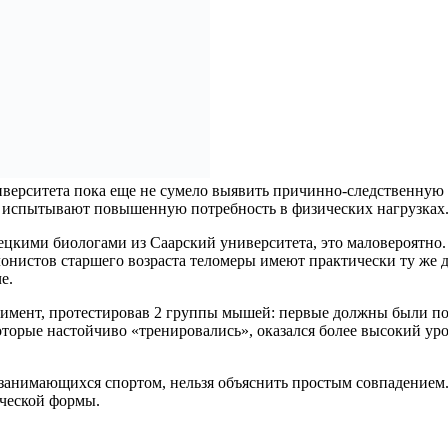
верситета пока еще не сумело выявить причинно-следственную с
, испытывают повышенную потребность в физических нагрузках
мецкими биологами из Саарский университета, это маловероятно.
лонистов старшего возраста теломеры имеют практически ту же д
е.
римент, протестировав 2 группы мышей: первые должны были пост
оторые настойчиво «тренировались», оказался более высокий ур
занимающихся спортом, нельзя объяснить простым совпадением. 
ческой формы.