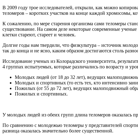
В 2009 году трое исследователей, открыли, как можно копиро
теломеров – коротких участков на конце каждой хромосомы, 
К сожалению, по мере старения организма сами теломеры стано
существование. На самом деле некоторые современные ученые с
клетки стареют, стареет и человек.
Долгие годы нам твердили, что физкультура – источник молод
так до конца и не ясно, каким образом достигаются столь разн
Исследование ученых из Колорадского университета, результат
4 группах испытуемых, которые различались по возрасту и ур
Молодых людей (от 18 до 32 лет), ведущих малоподвижн
Молодых и спортивных (то есть тех, кто интенсивно зани
Пожилых (от 55 до 72 лет), ведущих малоподвижный обр
Пожилых и спортивных.
У молодых людей из обеих групп длина теломеров оказалась п
По сравнению с молодежью теломеры у представителей спорти
разница оказалась значительно более существенной.