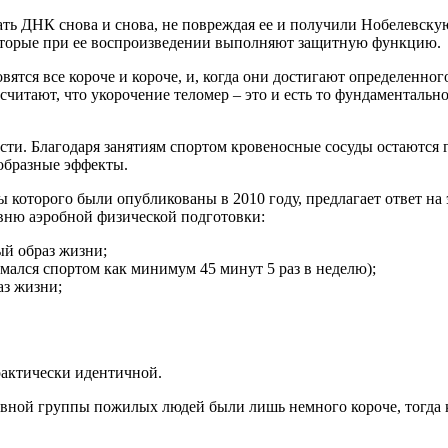
вать ДНК снова и снова, не повреждая ее и получили Нобелевс
которые при ее воспроизведении выполняют защитную функцию.
вятся все короче и короче, и, когда они достигают определенно
читают, что укорочение теломер – это и есть то фундаментально
ости. Благодаря занятиям спортом кровеносные сосуды остаются
ообразные эффекты.
ы которого были опубликованы в 2010 году, предлагает ответ на
овню аэробной физической подготовки:
ый образ жизни;
мался спортом как минимум 45 минут 5 раз в неделю);
аз жизни;
рактически идентичной.
вной группы пожилых людей были лишь немного короче, тогда 