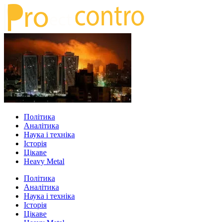
Політика
Аналітика
Наука і техніка
Історія
Цікаве
Heavy Metal
Політика
Аналітика
Наука і техніка
Історія
Цікаве