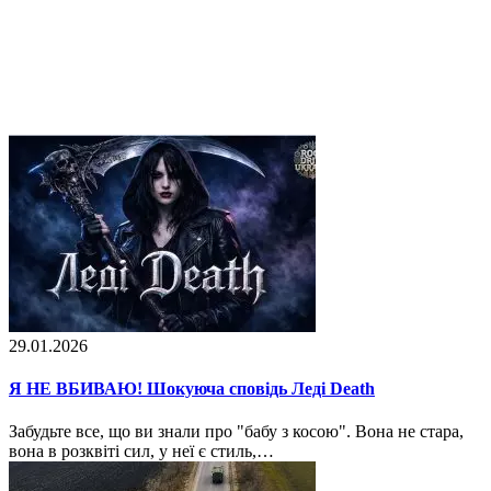
29.01.2026
Я НЕ ВБИВАЮ! Шокуюча сповідь Леді Death
Забудьте все, що ви знали про "бабу з косою". Вона не стара,
вона в розквіті сил, у неї є стиль,…