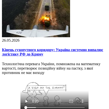
26.05.2026
Кінець сухопутного коридору: Україна системно випалює
логістику РФ до Криму
Технологічна перевага України, помножена на математику
вартості, перетворює позиційну війну на пастку, з якої
противник не має виходу