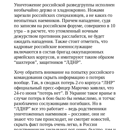
Уничтожение российской разведгруппы исполнен
необычайно дерзко и хладнокровно. Ножами
зарезали российских спецназовцев, а не каких-то
неопытных наемников. Причем нападение, судя
по записям на российском форуме, совершено в 10
утра – в расчете, что утомленный ночным
дежурством противник расслабится, не будет
ожидать нападения. Также стоит отметить, что
кадровые российские военнослужащие
включаются в состав бригад оккупационных
армейских корпусов, и имитируют таким образом
“шахтеров”, защитников “ЛДНР”.
Хочу обратить внимание на попытку российского
командования скрыть информацию о потерях
вообще. Так, в сводках потерь 2-го корпуса “ЛНР”
официальный пресс-офицер Марочко заявлял, что
24-го июня “потерь нет”. В Украине такое вранье в
случае потерь в бою было бы немыслимо, и тотчас
разоблачено сослуживцами погибших. Но в
“ЛДНР” все это работает – ведь родственники
уничтоженных наемников – россияне, они не
знают что там происходит, не смотрят новостей,
скрыть факт потерь очень легко, в России
родственникам закрывают рот очень быстро, там и