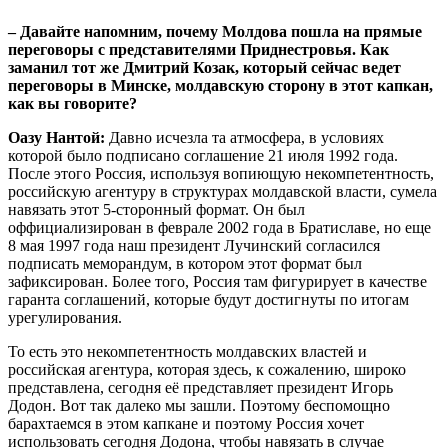
– Давайте напомним, почему Молдова пошла на прямые
переговоры с представителями Приднестровья. Как
заманил тот же Дмитрий Козак, который сейчас ведет
переговоры в Минске, молдавскую сторону в этот капкан,
как вы говорите?
Оазу Нантой:
Давно исчезла та атмосфера, в условиях
которой было подписано соглашение 21 июля 1992 года.
После этого Россия, используя вопиющую некомпетентность,
российскую агентуру в структурах молдавской власти, сумела
навязать этот 5-сторонный формат. Он был
оффициализирован в феврале 2002 года в Братиславе, но еще
8 мая 1997 года наш президент Лучинский согласился
подписать меморандум, в котором этот формат был
зафиксирован. Более того, Россия там фигурирует в качестве
гаранта соглашений, которые будут достигнуты по итогам
урегулирования.
То есть это некомпетентность молдавских властей и
российская агентура, которая здесь, к сожалению, широко
представлена, сегодня её представляет президент Игорь
Додон. Вот так далеко мы зашли. Поэтому беспомощно
барахтаемся в этом капкане и поэтому Россия хочет
использовать сегодня Додона, чтобы навязать в случае