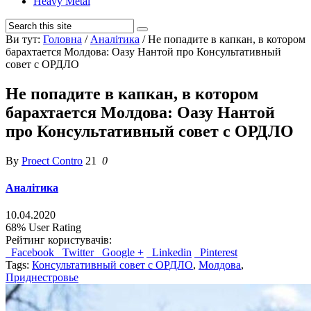
Heavy Metal
Ви тут:
Головна
/
Аналітика
/
Не попадите в капкан, в котором
барахтается Молдова: Оазу Нантой про Консультативный
совет с ОРДЛО
Не попадите в капкан, в котором
барахтается Молдова: Оазу Нантой
про Консультативный совет с ОРДЛО
By
Proect Contro
21
0
Аналітика
10.04.2020
68%
User Rating
Рейтинг користувачів:
Facebook
Twitter
Google +
Linkedin
Pinterest
Tags:
Консультативный совет с ОРДЛО
,
Молдова
,
Приднестровье