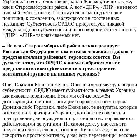
Украины. То есть точно так же, как и Жашков, точно так же,
как и Старосамборский район. А вот «ДНР», «ЛНР» не имеют
никакой субъектности. Поэтому очень часто даже наши
политики, к сожалению, заблуждаются в собственных
названиях. Субъектность ОРДЛО присутствует, никакой
международной субъектности и переговорной субъектности у
«ДНР», «ЛНР» так называемых нет.
– Но ведь Старосамборский район не контролирует
Российская Федерация и там возможен какой-то диалог с
представителями районных, городских советов. Вы
думаете о том, что ОРДЛО каким-то образом может
представлять свою субъектность в трехсторонней
контактной группе в нынешних условиях?
Олег Саакян:
Конечно же нет. Они не имеют международной
субъектности, ОРДЛО имеет субъектность в рамках Украины
как рядовые территории. Если мы сейчас возьмём
действующий принцип лонгации: городской совет города
Донецка либо Горловки, либо Енакиево, те депутаты, которые
выехали на территорию Украины, которые не совершали
преступлений, не осуждены и т.д. – они до сих пор являются
действующими депутатами. На самом деле, у нас есть эти
представители отдельных районов. Точно так же, как, если
говорить о простых жителях, у нас есть переселенцы, которые