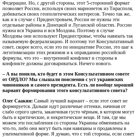
Федерации. Но, с другой стороны, этот 5-сторонний формат
позволяет России, используя своих марионеток из Тирасполя,
добиваться своих геополитических интересов. Точно так же,
как и в случае с Приднестровьем, России не нужны эти
отдельные районы в Донецкой и Луганской областях. России
нужна вся Украина и вся Молдова. Поэтому в случае
Молдовы они используют Приднестровье, чтобы навязать так
называемую федерализацию. И поэтому тот Консультативный
совет, скорее всего, если это по инициативе России, это шаг к
легитимизации этих режимов и к оправданию российской
формулы, что это – внутренний конфликт и стороны в
конфликте должны договариваться. Ничего нового.
– А вы поняли, кто будет в этом Консультативном совете
от ОРДЛО? Мы слышали пояснения с уст украинских
чиновников и самого президента. Есть ли вообще хороший
вариант формирования этого консультативного совета?
Олег Саакян:
Самый лучший вариант – если этот совет не
формируется. Дальше идут различные оттенки, начиная от
слабо серого цвета, заканчивая густо чёрным, в котором могут
быть и критические, и некритические вещи. И там, где мы
можем эти послабления со стороны Украины обменивать на
что-то, либо они могут быть нам навязаны и продавлены в
ультимативной форме. Я думаю, что с той стороны, если совет