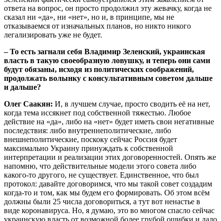
ответа на вопрос, он просто продолжил эту жевачку, когда не
сказал ни «да», ни «нет», но и, в принципе, мы не
отказываемся от изначальных планов, но никто никого
легализировать уже не будет.
– То есть загнали себя Владимир Зеленский, украинская
власть в такую своеобразную ловушку, и теперь они сами
будут обязаны, исходя из политических соображений,
продолжать волынку с консультативным советом дальше
и дальше?
Олег Саакян:
И, в лучшем случае, просто сводить её на нет,
когда тема иссякнет под собственной тяжестью. Любое
действие на «да», либо на «нет» будет иметь свои негативные
последствия: либо внутреннеполитические, либо
внешнеполитические, поскоку сейчас Россия будет
максимально Украину принуждать к собственной
интерпретации и реализации этих договоренностей. Опять же
напомню, что действительные модели этого совета либо
какого-то другого, не существует. Единственное, что был
протокол: давайте договоримся, что мы такой совет создадим
когда-то и том, как мы будем его формировать. Об этом всём
должны были 25 числа договориться, а тут вот ненастье в
виде коронавируса. Но, я думаю, это во многом спасло сейчас
украинскую власть от возможной более грубой ошибки и дало