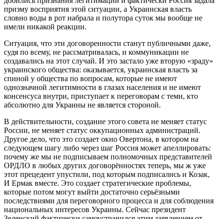
добились признания легитимации и фактически Россия задала
призму восприятия этой ситуации, а Украинская власть
словно воды в рот набрала и полутора суток мы вообще не
имели никакой реакции.
Ситуация, что эти договоренности станут публичными даже,
судя по всему, не рассматривалась, и коммуникации не
создавались на этот случай. И это застало уже вторую «зраду»
украинского общества: оказывается, украинская власть за
спиной у общества по вопросам, которые не имеют
однозначной легитимности в глазах населения и не имеют
консенсуса внутри, приступает к переговорам с теми, кто
абсолютно для Украины не является стороной.
В действительности, создание этого совета не меняет статус
России, не меняет статус оккупационных администраций.
Другое дело, что это создает окно Овертона, в котором на
следующем шагу либо через шаг Россия может апеллировать:
почему же мы не подписываем полномочных представителей
ОРДЛО в любых других договорённостях теперь, мы ж уже
этот прецедент упустили, под которым подписались и Козак,
И Ермак вместе. Это создает стратегические проблемы,
которые потом могут выйти достаточно серьёзными
последствиями для переговорного процесса и для соблюдения
национальных интересов Украины. Сейчас президент
Зеленский фактически самоустранился этим заявлением от