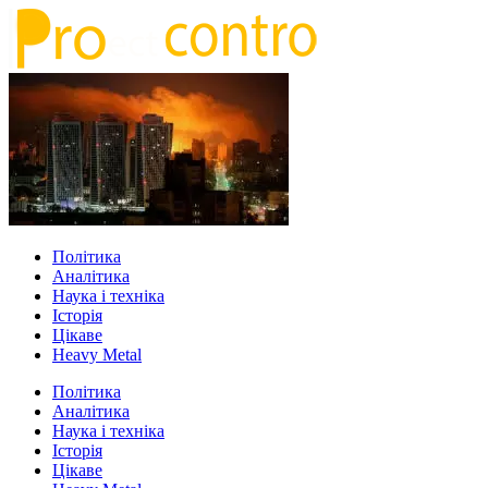
Політика
Аналітика
Наука і техніка
Історія
Цікаве
Heavy Metal
Політика
Аналітика
Наука і техніка
Історія
Цікаве