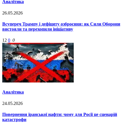
Аналітика
26.05.2026
Всупереч Трампу і дефіциту озброєння: як Сили Оборони
вистояли та перехопили ініціативу
12
0
0
Аналітика
24.05.2026
Повернення іранської нафти: чому для Росії це сценарій
катастрофи