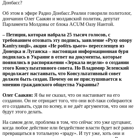
Донбасс?
Об этом в эфире Радио Донбасс.Реалии говорили политолог,
дончанин Олег Саакян и молдавский политик, депутат
Парламента Молдовы от блока ACUM Оазу Нантой.
– Петиция, которая набрала 25 тысяч голосов, с
требованием отозвать эту подпись, заявление «Руху опору
Капітуляції», акция «Не робіть цього» переселенцев из
Донецка и Луганска – настоящая информационная буря
поднялась в Украине в ответ на документы, которые
появились в распоряжении «Зеркала недели» о создании
этого Консультативного совета. Но Владимир Зеленский
продолжает настаивать, что Консультативный совет
должен быть создан. Почему он не прислушивается к
мнению гражданского общества Украины?
Олег Саакян:
Я бы не сказал, что он настаивает на его
создании. Он не отрицает того, что они всё-таки собираются
его создавать, судя по всему, и не даёт аргументов, что они не
будут этого делать.
На самом деле, проблема в том, что сейчас это уже цугцванг,
когда любое действие или бездействие власти будет всё равно
превращаться в тотальную «зраду». И тут уже, хоть они и