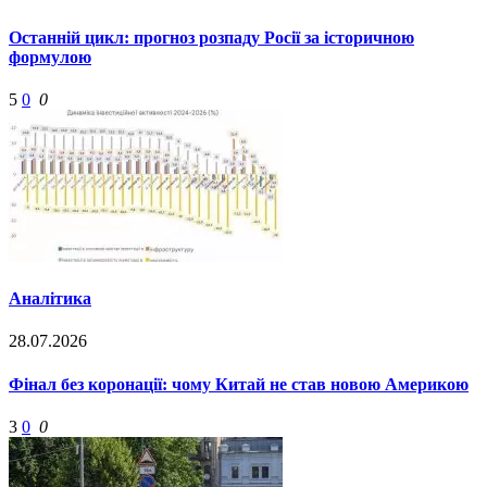
Останній цикл: прогноз розпаду Росії за історичною
формулою
5
0
0
Аналітика
28.07.2026
Фінал без коронації: чому Китай не став новою Америкою
3
0
0