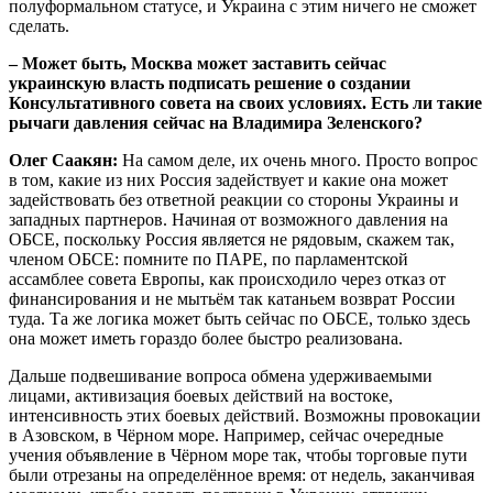
полуформальном статусе, и Украина с этим ничего не сможет
сделать.
– Может быть, Москва может заставить сейчас
украинскую власть подписать решение о создании
Консультативного совета на своих условиях. Есть ли такие
рычаги давления сейчас на Владимира Зеленского?
Олег Саакян:
На самом деле, их очень много. Просто вопрос
в том, какие из них Россия задействует и какие она может
задействовать без ответной реакции со стороны Украины и
западных партнеров. Начиная от возможного давления на
ОБСЕ, поскольку Россия является не рядовым, скажем так,
членом ОБСЕ: помните по ПАРЕ, по парламентской
ассамблее совета Европы, как происходило через отказ от
финансирования и не мытьём так катаньем возврат России
туда. Та же логика может быть сейчас по ОБСЕ, только здесь
она может иметь гораздо более быстро реализована.
Дальше подвешивание вопроса обмена удерживаемыми
лицами, активизация боевых действий на востоке,
интенсивность этих боевых действий. Возможны провокации
в Азовском, в Чёрном море. Например, сейчас очередные
учения объявление в Чёрном море так, чтобы торговые пути
были отрезаны на определённое время: от недель, заканчивая