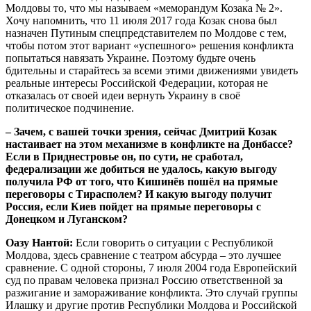
Молдовы то, что мы называем «меморандум Козака № 2».
Хочу напомнить, что 11 июля 2017 года Козак снова был
назначен Путиным спецпредставителем по Молдове с тем,
чтобы потом этот вариант «успешного» решения конфликта
попытаться навязать Украине. Поэтому будьте очень
бдительны и старайтесь за всеми этими движениями увидеть
реальные интересы Российской Федерации, которая не
отказалась от своей идеи вернуть Украину в своё
политическое подчинение.
– Зачем, с вашей точки зрения, сейчас Дмитрий Козак
настаивает на этом механизме в конфликте на Донбассе?
Если в Приднестровье он, по сути, не сработал,
федерализации же добиться не удалось, какую выгоду
получила РФ от того, что Кишинёв пошёл на прямые
переговоры с Тирасполем? И какую выгоду получит
Россия, если Киев пойдет на прямые переговоры с
Донецком и Луганском?
Оазу Нантой:
Если говорить о ситуации с Республикой
Молдова, здесь сравнение с театром абсурда – это лучшее
сравнение. С одной стороны, 7 июля 2004 года Европейский
суд по правам человека признал Россию ответственной за
разжигание и замораживание конфликта. Это случай группы
Илашку и другие против Республики Молдова и Российской