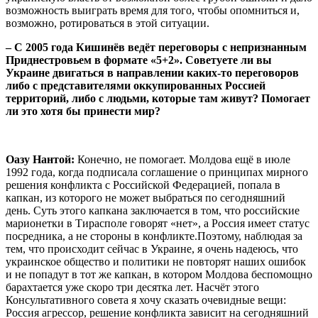
возможность выиграть время для того, чтобы опомниться и,
возможно, ротироваться в этой ситуации.
– С 2005 года Кишинёв ведёт переговоры с непризнанным
Приднестровьем в формате «5+2». Советуете ли вы
Украине двигаться в направлении каких-то переговоров
либо с представителями оккупированных Россией
территорий, либо с людьми, которые там живут? Помогает
ли это хотя бы принести мир?
Оазу Нантой:
Конечно, не помогает. Молдова ещё в июле
1992 года, когда подписала соглашение о принципах мирного
решения конфликта с Российской Федерацией, попала в
капкан, из которого не может выбраться по сегодняшний
день. Суть этого капкана заключается в том, что российские
марионетки в Тирасполе говорят «нет», а Россия имеет статус
посредника, а не стороны в конфликте.Поэтому, наблюдая за
тем, что происходит сейчас в Украине, я очень надеюсь, что
украинское общество и политики не повторят наших ошибок
и не попадут в тот же капкан, в котором Молдова беспомощно
барахтается уже скоро три десятка лет. Насчёт этого
Консультативного совета я хочу сказать очевидные вещи:
Россия агрессор, решение конфликта зависит на сегодняшний