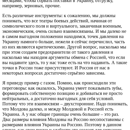
месяцами, чтобы сорвать поставки в Украину, отгрузку,
например, зерновых, прочие.
Есть различные инструменты: к сожалению, мы должны
понимать, что все театры боевых действий, начиная от
символического поля и виртуального, заканчивая военным,
экономическим, очень сильно взаимосвязаны. И мы далеко не
в самом выгодном положении находимся, точек давления на
Украину намного больше, нежели я сейчас перечислил, часть
из них являются критическими. Другой вопрос, насколько мы
при этом создаем предохранители от такого давления и
насколько мы находим аргументы обмена с Россией, что если
вы надавите здесь, то у нас тоже есть на что надавить. А такие
точки в России тоже присутствуют. И Россия от нас в
некоторых вопросах достаточно серьёзно зависима.
Я приведу пример с газом. Помню, как происходили эти
переговоры: как оказалось, Украина умеет показывать зубы,
формировать собственную позицию и добиваться не просто
нейтральных, а достаточно выгодных для себя условий.
Потому что эти взаимосвязи – двухсторонние. Надо понимать,
что Молдова далеко, и между Молдовой и Россией есть
Украина. А у нас общие границы очень большие – это раз.
Два: размеры влияния Молдовы на Россию несопоставимы с
размерами влияния Украины на Россию. Поэтому в данном
случае, как свои риски и слабости это создает для ситуации,