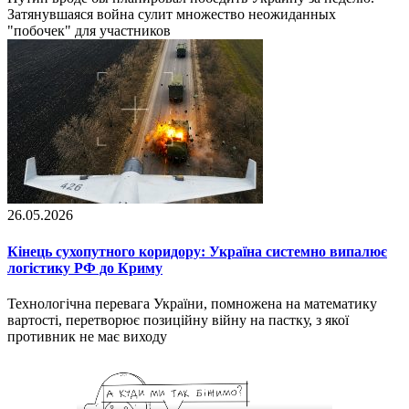
Затянувшаяся война сулит множество неожиданных
"побочек" для участников
26.05.2026
Кінець сухопутного коридору: Україна системно випалює
логістику РФ до Криму
Технологічна перевага України, помножена на математику
вартості, перетворює позиційну війну на пастку, з якої
противник не має виходу