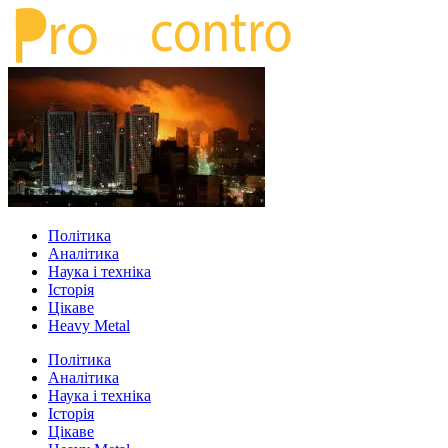
Політика
Аналітика
Наука і техніка
Історія
Цікаве
Heavy Metal
Політика
Аналітика
Наука і техніка
Історія
Цікаве