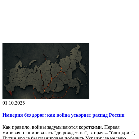
01.10.2025
Империя без дорог: как война ускоряет распад России
Как правило, войны задумываются короткими. Первая
мировая планировалась "до рождества", вторая -- "блицкриг",
Путин вроде бы планировал победить Украину за неделю.