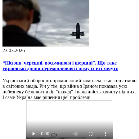
23.03.2026
“Пісюни, черешні, восьминоги і шершні”. Що таке
українські дрони-перехоплювачі і чому їх всі хочуть
Український оборонно-промисловий комплекс став топ-темою
в світових медіа. Річ у тім, що війна з Іраном показала усю
небезпеку безпілотників "шахед" і важливість захисту від них.
І саме Україна має рішення цієї проблеми