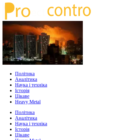
Політика
Аналітика
Наука і техніка
Історія
Цікаве
Heavy Metal
Політика
Аналітика
Наука і техніка
Історія
Цікаве