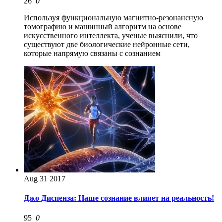
26
0
Используя функциональную магнитно-резонансную
томографию и машинный алгоритм на основе
искусственного интеллекта, ученые выяснили, что
существуют две биологические нейронные сети,
которые напрямую связаны с сознанием
Aug
31
2017
Джо Диспенза: Наше сознание влияет на реальность!
95
0