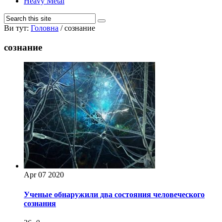
Heavy Metal
Ви тут:
Головна
/
сознание
сознание
Apr
07
2020
Ученые обнаружили два состояния человеческого
сознания