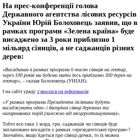
На прес-конференції голова
Державного агентства лісових ресурсів
України Юрій Болоховець заявив, що в
рамках програми «Зелена країна» буде
висаджено за 3 роки приблизно 1
мільярд сіянців, а не саджанців різних
дерев:
«Висадивши в рамках програми 6 тисяч сіянців на гектар,
через 100 років ми будемо мати десь приблизно 300 дерев на
гектар»
, – сказав Болоховець (УНІАН).
І на сайті уряду
з’явилася ця інформація
:
«У рамках програми Президента лісівники будуть
висаджувати одно- і двохрічні сіянці деревних та
чагарникових порід (залежно від місцерозташування)».
Тобто все-таки 1 млрд. грн. саджанців чи сіянців буде
заплановано висадити у рамках «президентської програм»?
Звичайно, якщо йдеться про сіянці-дички, то їх можна