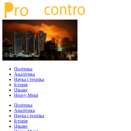
Політика
Аналітика
Наука і техніка
Історія
Цікаве
Heavy Metal
Політика
Аналітика
Наука і техніка
Історія
Цікаве