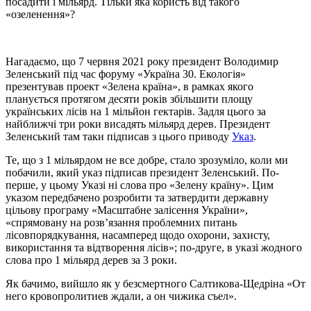
посадити і мільярд. Тільки яка користь від такого
«озеленення»?
Нагадаємо, що 7 червня 2021 року президент Володимир
Зеленський під час форуму «Україна 30. Екологія»
презентував проект «Зелена країна», в рамках якого
планується протягом десяти років збільшити площу
українських лісів на 1 мільйон гектарів. Задля цього за
найближчі три роки висадять мільярд дерев. Президент
Зеленський там таки підписав з цього приводу
Указ
.
Те, що з 1 мільярдом не все добре, стало зрозуміло, коли ми
побачили, який указ підписав президент Зеленський. По-
перше, у цьому Указі ні слова про «Зелену країну». Цим
указом передбачено розробити та затвердити державну
цільову програму «Масштабне залісення України»,
«спрямовану на розв’язання проблемних питань
лісовпорядкування, насамперед щодо охорони, захисту,
використання та відтворення лісів»; по-друге, в указі жодного
слова про 1 мільярд дерев за 3 роки.
Як бачимо, вийшло як у безсмертного Салтикова-Щедріна «От
него кровопролитиев ждали, а он чижика съел».