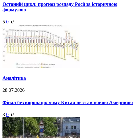
Останній цикл: прогноз розпаду Росії за історичною
формулою
5
0
0
Аналітика
28.07.2026
Фінал без коронації: чому Китай не став новою Америкою
3
0
0