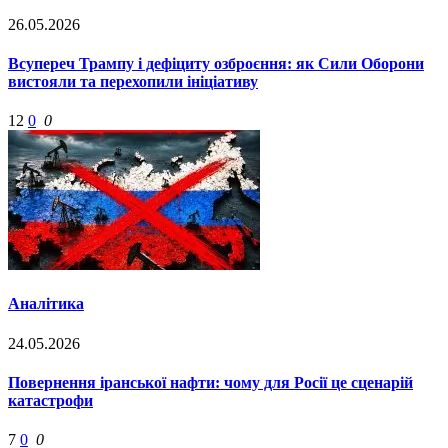
26.05.2026
Всупереч Трампу і дефіциту озброєння: як Сили Оборони
вистояли та перехопили ініціативу
12
0
0
Аналітика
24.05.2026
Повернення іранської нафти: чому для Росії це сценарій
катастрофи
7
0
0