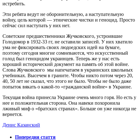
истребить.
Эти ребята ведут не оборонительную, а наступательную
войну, цель которой — этнические чистки и геноцид. Просто
сейчас сил наступать у них нет.
Советские предшественники Жучковского, устроившие
Голодомор в 1932-33 гг, не оставили записей. У них хватило
ума не фиксировать своих людоедских идей на бумаге,
поэтому сегодня многие сомневаются, что искусственный
голод был геноцидом украинцев. Теперь же у нас есть
хороший исторический документ на память об этой войне.
Слова Жучковского мы напечатаем в украинских школьных
учебниках. Высечем в граните. Чтобы никто потом через 20,
40, 50 лет не сказал, что этого не было. Чтобы не было даже
попыток вякать о какой-то «гражданской войне» в Украине.
Текущая война принесла Украине очень много горя. Но есть у
нее и положительная сторона. Она навеки похоронила
лживый миф о «братских странах». Больше он уже никогда не
вернется.
Денис Казанский
Попередня стаття