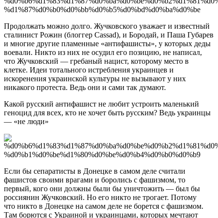
Продолжать можно долго. Жучковского уважает и известный
сталинист Рожин (блоггер Cassad), и Бородай, и Паша Губарев
и многие другие пламенные «антифашисты», у которых деды
воевали. Никто из них не осудил его позицию, не написал,
что Жучковский — гребаный нацист, которому место в
клетке. Идеи тотального истребления украинцев и
искоренения украинской культуры не вызывают у них
никакого протеста. Ведь они и сами так думают.
Какой русский антифашист не любит устроить маленький
геноцид для всех, кто не хочет быть русским? Ведь украинцы
— «не люди»
Если бы сепаратисты в Донецке в самом деле считали
фашистов своими врагами и боролись с фашизмом, то
первый, кого они должны были бы уничтожить — был бы
россиянин Жучковский. Но его никто не трогает. Потому
что никто в Донецке на самом деле не борется с фашизмом.
Там борются с Украиной и украинцами, которых мечтают