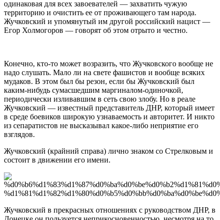
одинаковая для всех завоевателей — захватить чужую
территорию и очистить ее от проживающего там народа.
Жучковский и упомянутый им другой российский нацист —
Егор Холмогоров — говорят об этом отрыто и честно.
Конечно, кто-то может возразить, что Жучковского вообще не
надо слушать. Мало ли на свете фашистов и вообще всяких
мудаков. В этом был бы резон, если бы Жучковский был
каким-нибудь сумасшедшим маргиналом-одиночкой,
периодически изливавшим в сеть свою злобу. Но в реале
Жучковский — известный представитель ДНР, который имеет
в среде боевиков широкую узнаваемость и авторитет. И никто
из сепаратистов не высказывал какое-либо неприятие его
взглядов.
Жучковский (крайний справа) лично знаком со Стрелковым и
состоит в движении его имени.
Жучковский в прекрасных отношениях с руководством ДНР, в
Донецке он пользуется неприкосновенностью, несмотря на то,