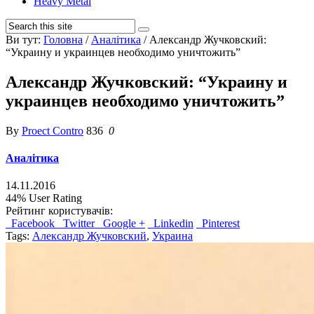
Heavy Metal
Ви тут:
Головна
/
Аналітика
/
Александр Жучковский:
“Украину и украинцев необходимо уничтожить”
Александр Жучковский: “Украину и
украинцев необходимо уничтожить”
By
Proect Contro
836
0
Аналітика
14.11.2016
44%
User Rating
Рейтинг користувачів:
Facebook
Twitter
Google +
Linkedin
Pinterest
Tags:
Александр Жучковский
,
Украина