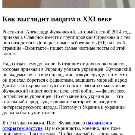
Как выглядит нацизм в XXI веке
Россиянин Александр Жучковский, который весной 2014 года
приехал в Славянск вместе с группировкой Стрелкова и с тех
пор находится в Донецке, помогая боевикам ДНР, на своей
странице «Вконтакте» пишет самые честные посты об этой
войне.
Надо отдать ему должное. В отличие от других оккупантов,
которые приехали в Украину убивать украинцев, Жучковский
не выдумывает в свое оправдание всякую ерунду о том, что
он приехал бороться с фашистами, защищать мирный народ
Донбасса от кровавой хунты и спасать распятых мальчиков.
Жучковский пишет честно: цель этой войны — физическое
истребление украинцев. По его мнению, украинцы — это
отдельный народ, существование которого не входит в
интересы русского народа. Поэтому и Украина и украинцы
должны быть уничтожены.
Я не сгущаю краски. Пост Жучковского
находится в
открытом доступе
. Ну и скриншоты, конечно, нам тоже
пригодятся. Для потомков. Чтобы каждый раз когда какая-