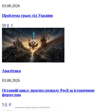
03.08.2026
Проблема трьох тіл України
50
0
1
Аналітика
03.08.2026
Останній цикл: прогноз розпаду Росії за історичною
формулою
5
0
0