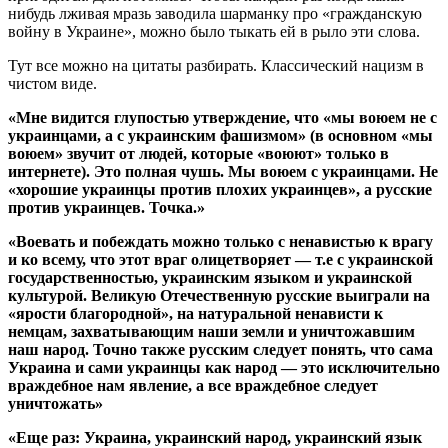
нибудь лживая мразь заводила шарманку про «гражданскую
войну в Украине», можно было тыкать ей в рыло эти слова.
Тут все можно на цитаты разбирать. Классический нацизм в
чистом виде.
«Мне видится глупостью утверждение, что «мы воюем не с
украинцами, а с украинским фашизмом» (в основном «мы
воюем» звучит от людей, которые «воюют» только в
интернете). Это полная чушь. Мы воюем с украинцами. Не
«хорошие украинцы против плохих украинцев», а русские
против украинцев. Точка.»
«Воевать и побеждать можно только с ненавистью к врагу
и ко всему, что этот враг олицетворяет — т.е с украинской
государственностью, украинским языком и украинской
культурой. Великую Отечественную русские выиграли на
«ярости благородной», на натуральной ненависти к
немцам, захватывающим наши земли и уничтожавшим
наш народ. Точно также русским следует понять, что сама
Украина и сами украинцы как народ — это исключительно
враждебное нам явление, а все враждебное следует
уничтожать»
«Еще раз: Украина, украинский народ, украинский язык