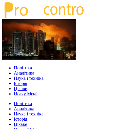
Політика
Аналітика
Наука і техніка
Історія
Цікаве
Heavy Metal
Політика
Аналітика
Наука і техніка
Історія
Цікаве