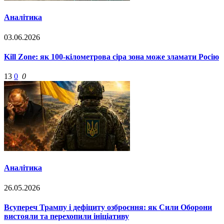
Аналітика
03.06.2026
Kill Zone: як 100-кілометрова сіра зона може зламати Росію
13
0
0
Аналітика
26.05.2026
Всупереч Трампу і дефіциту озброєння: як Сили Оборони
вистояли та перехопили ініціативу