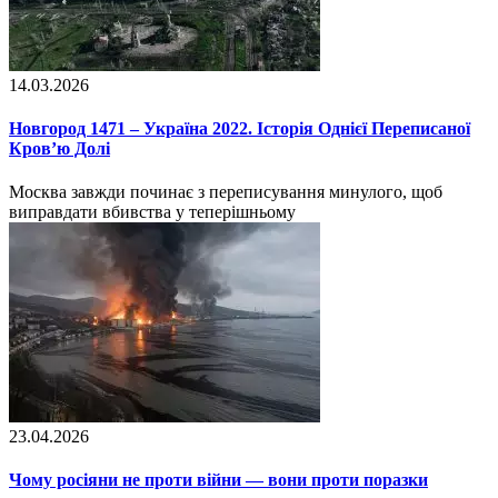
14.03.2026
Новгород 1471 – Україна 2022. Історія Однієї Переписаної
Кров’ю Долі
Москва завжди починає з переписування минулого, щоб
виправдати вбивства у теперішньому
23.04.2026
Чому росіяни не проти війни — вони проти поразки