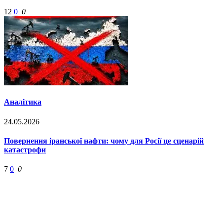
12
0
0
Аналітика
24.05.2026
Повернення іранської нафти: чому для Росії це сценарій
катастрофи
7
0
0