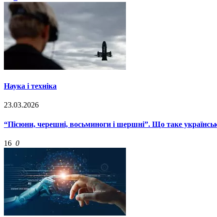
Наука і техніка
23.03.2026
“Пісюни, черешні, восьминоги і шершні”. Що таке українські
16
0