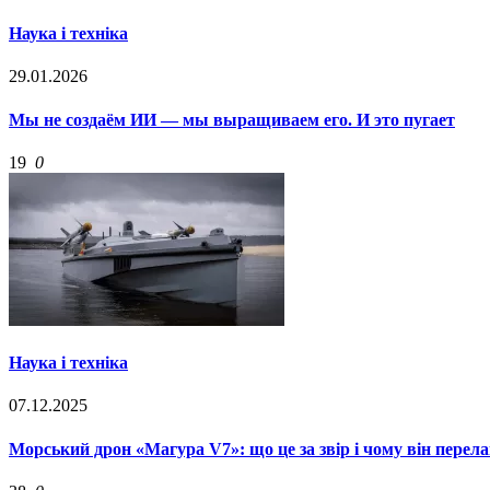
Наука і техніка
29.01.2026
Мы не создаём ИИ — мы выращиваем его. И это пугает
19
0
Наука і техніка
07.12.2025
Морський дрон «Магура V7»: що це за звір і чому він перела