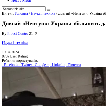
Heavy Metal
Ви тут:
Головна
/
Наука і техніка
/
Довгий «Нептун»: Україна зб
Довгий «Нептун»: Україна збільшить да
By
Proect Contro
21
0
Наука і техніка
19.04.2024
87%
User Rating
Рейтинг користувачів:
Facebook
Twitter
Google +
Linkedin
Pinterest