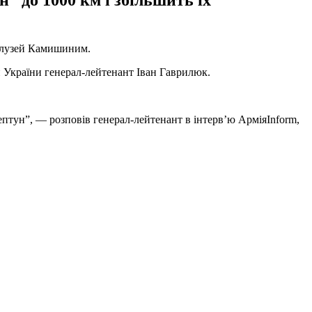
” до 1000 км і збільшить їх
 галузей Камишиним.
 України генерал-лейтенант Іван Гаврилюк.
ептун”, — розповів генерал-лейтенант в інтерв’ю АрміяInform,