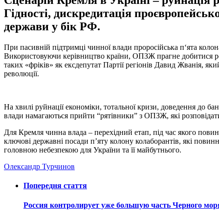
Сценарій Кремля в Україні – руйнація р
Гідності, дискредитація проєвропейсько
держави у бік РФ.
При пасивній підтримці чинної влади проросійська п‘ята коло
Використовуючи керівництво країни, ОПЗЖ прагне добитися реві
таких «фріків» як ексдепутат Партії регіонів Давид Жванія, як
революції.
На хвилі руйнації економіки, тотальної кризи, доведення до б
влади намагаються прийти “рятівники” з ОПЗЖ, які розповідатим
Для Кремля чинна влада – перехідний етап, під час якого повин
ключові державні посади п’яту колону колаборантів, які повинні
головною небезпекою для України та її майбутнього.
Олександр Турчинов
Попередня стаття
Россия контролирует уже большую часть Черного мор