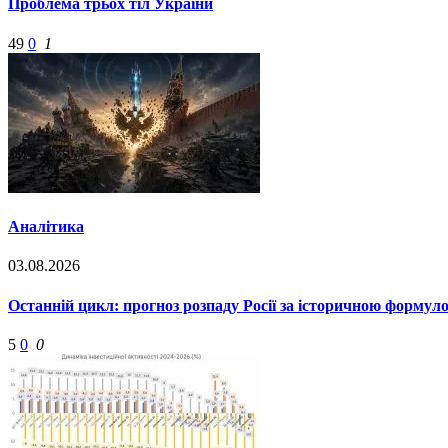
Проблема трьох тіл України
49
0
1
Аналітика
03.08.2026
Останній цикл: прогноз розпаду Росії за історичною формул
5
0
0