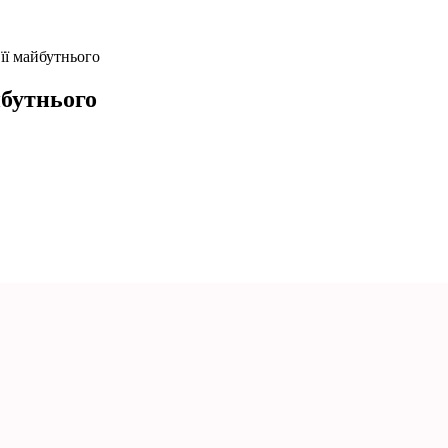
 її майбутнього
йбутнього