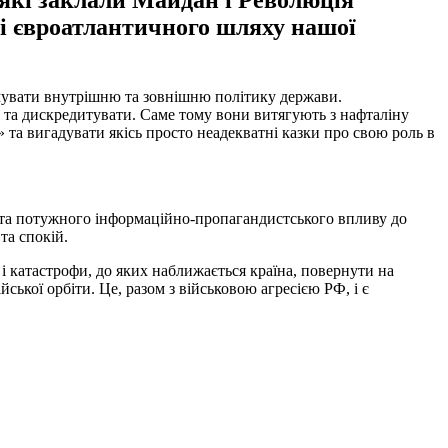
 які заклали Майдан і Революція
о і євроатлантичного шляху нашої
рмувати внутрішню та зовнішню політику держави.
м та дискредитувати. Саме тому вони витягують з нафталіну
 та вигадувати якісь просто неадекватні казки про свою роль в
ї та потужного інформаційно-пропагандистського впливу до
та спокій.
 і катастрофи, до яких наближається країна, повернути на
ської орбіти. Це, разом з військовою агресією РФ, і є