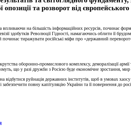
езультатів та світоглядного фундаменту,
ї опозиції та розворот від європейськог
на впливаючи на більшість інформаційних ресурсів, починає фо
зії здобутків Революції Гідності, намагаючись облити її брудо
ий починає тиражувати російські міфи про «державний переворот»
анкрутства оборонно-промислового комплексу, деморалізації армі
уть, що у разі дружби з Росією буде економічне зростання, мир 
на відбутися руйнація державних інститутів, щоб в умовах хаосу
 забезпечити повну капітуляцію України та її повернення до росій
я