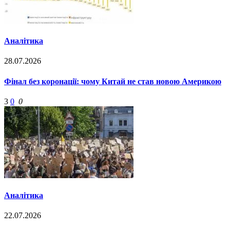
Аналітика
28.07.2026
Фінал без коронації: чому Китай не став новою Америкою
3
0
0
Аналітика
22.07.2026