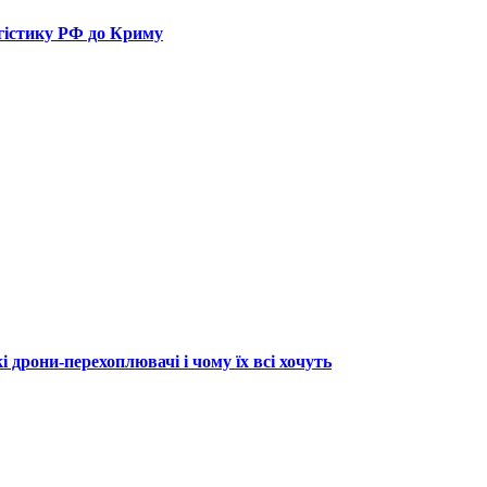
огістику РФ до Криму
 дрони-перехоплювачі і чому їх всі хочуть