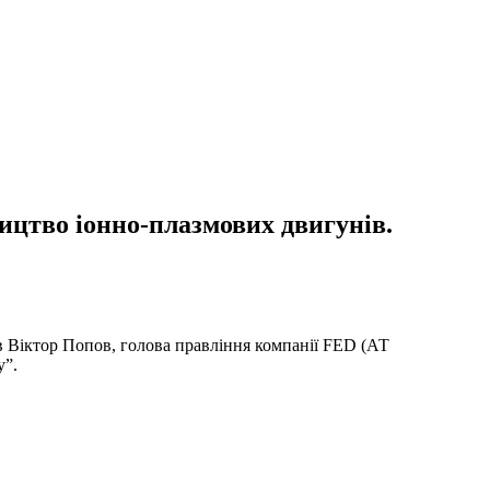
ицтво іонно-плазмових двигунів.
ів Віктор Попов, голова правління компанії FED (АТ
у”.