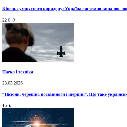
Кінець сухопутного коридору: Україна системно випалює л
22
0
0
Наука і техніка
23.03.2026
“Пісюни, черешні, восьминоги і шершні”. Що таке українські
16
0