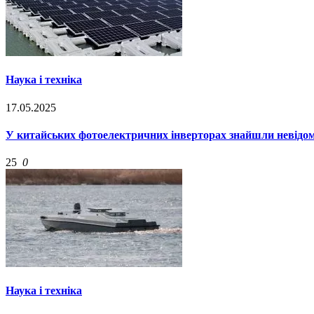
Наука і техніка
17.05.2025
У китайських фотоелектричних інверторах знайшли невідом
25
0
Наука і техніка