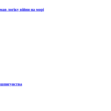
мав логіку війни на морі
к шпигунства