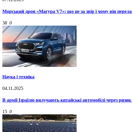
Морський дрон «Магура V7»: що це за звір і чому він перела
38
0
Наука і техніка
04.11.2025
В армії Ізраїлю вилучають китайські автомобілі через ризи
15
0