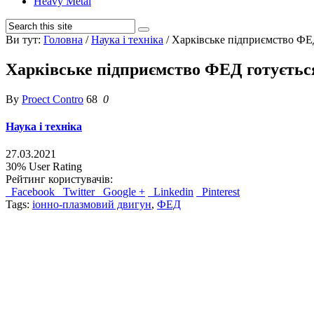
Heavy Metal
Ви тут:
Головна
/
Наука і техніка
/
Харківське підприємство ФЕД
Харківське підприємство ФЕД готується
By
Proect Contro
68
0
Наука і техніка
27.03.2021
30%
User Rating
Рейтинг користувачів:
Facebook
Twitter
Google +
Linkedin
Pinterest
Tags:
іонно-плазмовий двигун
,
ФЕД