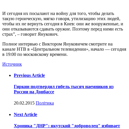
И сегодня их посылают на войну для того, чтобы делать
такую героическую, мягко говоря, утилизацию этих людей,
чтобы их не вернуть сегодня в Киев: они же вооруженные, и
они отказываются сдавать оружие. Поэтому перед ними есть
страх”, – говорит Янукович.
Полное интервью с Виктором Януковичем смотрите на
канале НТВ в «Центральном телевидении», начало — сегодня
в 19:00 по московскому времени.
Источник
Previous Article
Гиркин подтвердил гибель тысяч наемников из
России на Донбассе
20.02.2015
Політика
Next Article
Хроника "ДНР": якутский "доброволец" избивает