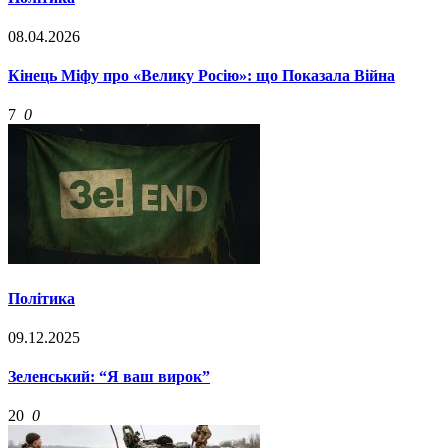
08.04.2026
Кінець Міфу про «Велику Росію»: що Показала Війна
7
0
Політика
09.12.2025
Зеленський: “Я ваш вирок”
20
0