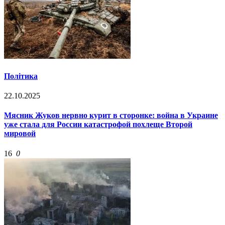
Політика
22.10.2025
Мясник Жуков нервно курит в сторонке: война в Украине
уже стала для России катастрофой похлеще Второй
мировой
16
0