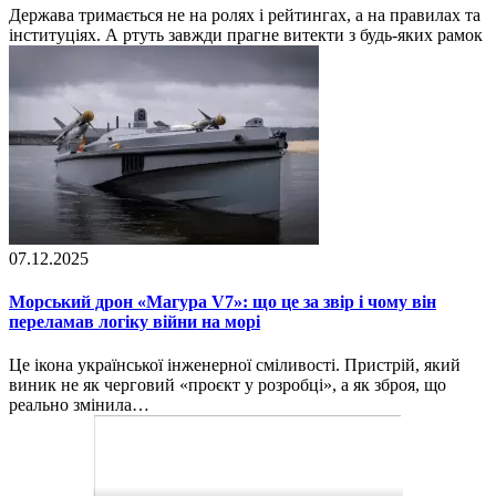
Держава тримається не на ролях і рейтингах, а на правилах та
інституціях. А ртуть завжди прагне витекти з будь-яких рамок
07.12.2025
Морський дрон «Магура V7»: що це за звір і чому він
переламав логіку війни на морі
Це ікона української інженерної сміливості. Пристрій, який
виник не як черговий «проєкт у розробці», а як зброя, що
реально змінила…