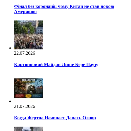
Фінал без коронації: чому Китай не став новою
Америкою
22.07.2026
Картонковий Майдан Лише Бере Паузу
21.07.2026
Когда Жертва Начинает Давать Отпор