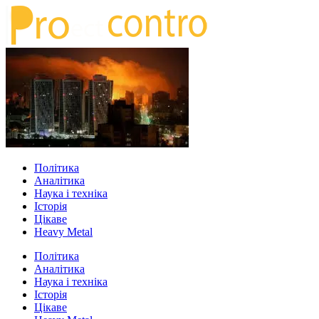
Політика
Аналітика
Наука і техніка
Історія
Цікаве
Heavy Metal
Політика
Аналітика
Наука і техніка
Історія
Цікаве