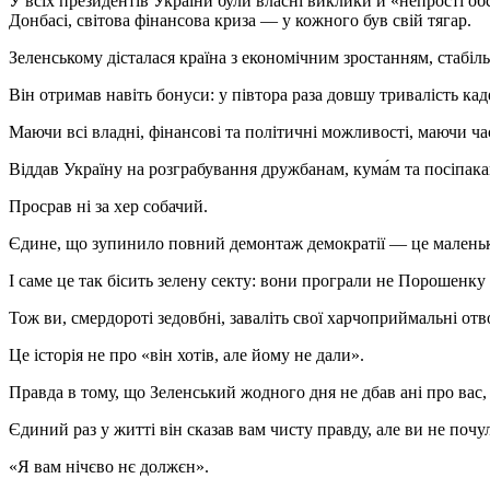
У всіх президентів України були власні виклики й «непростi обс
Донбасі, світова фінансова криза — у кожного був свій тягар.
Зеленському дісталася країна з економічним зростанням, стаб
Він отримав навіть бонуси: у півтора раза довшу тривалість каде
Маючи всі владні, фінансові та політичні можливості, маючи час
Віддав Україну на розграбування дружбанам, кума́м та посіпака
Просрав ні за хер собачий.
Єдине, що зупинило повний демонтаж демократії — це маленьки
І саме це так бісить зелену секту: вони програли не Порошенку
Тож ви, смердороті зедовбні, заваліть свої харчоприймальні отв
Це історія не про «він хотів, але йому не дали».
Правда в тому, що Зеленський жодного дня не дбав ані про вас, 
Єдиний раз у житті він сказав вам чисту правду, але ви не почу
«Я вам нічєво нє должєн».