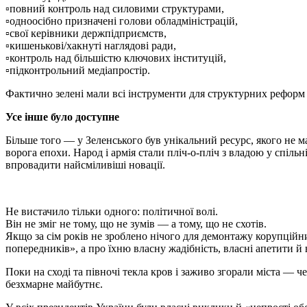
▫️повний контроль над силовими структурами,
▫️одноосібно призначені голови обладміністрацій,
▫️свої керівники держпідприємств,
▫️кишенькові/хакнуті наглядові ради,
▫️контроль над більшістю ключових інституцій,
▫️підконтрольний медіапростір.
Фактично зелені мали всі інструменти для структурних реформ 
Усе інше було доступне
Більше того — у Зеленського був унікальний ресурс, якого не 
ворога епохи. Народ і армія стали пліч-о-пліч з владою у спіль
впровадити найсміливіші новації.
Не вистачило тільки одного: політичної волі.
Він не зміг не тому, що не зумів — а тому, що не схотів.
Якщо за сім років не зроблено нічого для демонтажу корупційни
попередників», а про їхню власну жадібність, власні апетити й 
Поки на сході та півночі текла кров і заживо згорали міста — че
безхмарне майбутнє.