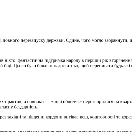
і повного перезапуску держави. Єдине, чого могло забракнути, ц
мав ніхто: фантастична підтримка народу в перший рік вторгненн
ній біді. Цього було більш ніж достатньо, щоб переписати будь-я
х практик, а навпаки — «нові обличчя» перетворилися на квартал
власну бездарність.
рез західні та південні кордони витікав кеш, коштовності та корє