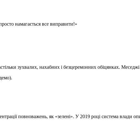
просто намагається все виправити!»
стільки зухвалих, нахабних і безцеремонних обіцянках. Меседжі 
демо).
ентрації повноважень, як «зелені». У 2019 році система влади оп