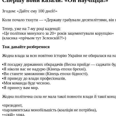
Спершу вони казали: «Он научіцца!»
Згодом: «Дайтє єму 100 днєй!»
Коли почало тхнути — «Державу грабували десятиліттями, він 
Тепер, уже на 7-му році каденції:
«Це політики минулого за 20+ років зацементували корупцію»
(класика «прічьом тут Зєлєнскій?!»)
Тож давайте розберемося
Жодна влада за всю новітню історію України не обиралася на на
▪️Я посаджу державних обкрадачів (Весна прийде — саджати бу
▪️Я ніколи вас не надурю (Кінець епохи брехні).
▪️Ви станете заможними (Кінець епохи бідності).
▪️Я приведу до влади професіоналів.
▪️Моя команда буде чесною.
▪️Я принесу вам мир.
Жодна політична сила не мала такої повноти влади й такої конц
▫️президент,
▫️парламентська монобільшість (коаліція не потрібна),
▫️«свій» уряд,