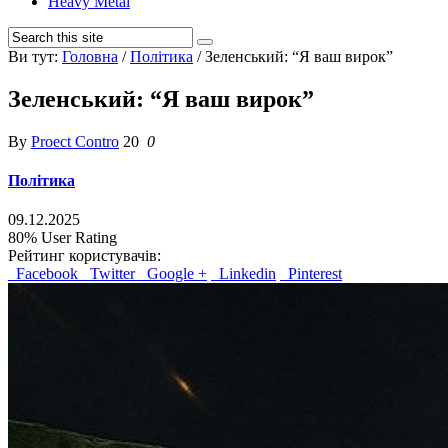
Heavy Metal
Ви тут:
Головна
/
Політика
/
Зеленський: “Я ваш вирок”
Зеленський: “Я ваш вирок”
By
Proect Contro
20
0
Політика
09.12.2025
80%
User Rating
Рейтинг користувачів:
Facebook
Twitter
Google +
Linkedin
Pinterest