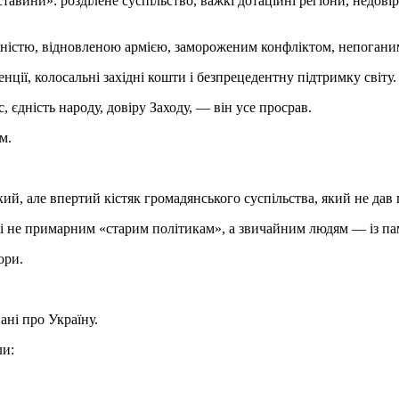
тавини»: розділене суспільство, важкі дотаційні регіони, недовір
ільністю, відновленою армією, замороженим конфліктом, непоган
нції, колосальні західні кошти і безпрецедентну підтримку світу.
, єдність народу, довіру Заходу, — він усе просрав.
м.
й, але впертий кістяк громадянського суспільства, який не дав 
 і не примарним «старим політикам», а звичайним людям — із пам
ори.
ані про Україну.
ли: