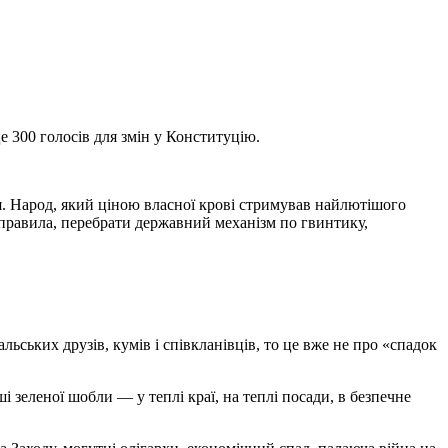
е 300 голосів для змін у Конституцію.
я. Народ, який ціною власної крові стримував найлютішого
кі правила, перебрати державний механізм по гвинтику,
ьських друзів, кумів і співкланівців, то це вже не про «спадок
ші зеленої шобли — у теплі краї, на теплі посади, в безпечне