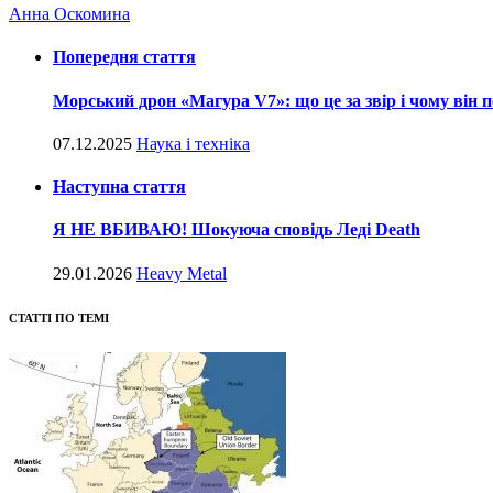
Анна Оскомина
Попередня стаття
Морський дрон «Магура V7»: що це за звір і чому він п
07.12.2025
Наука і техніка
Наступна стаття
Я НЕ ВБИВАЮ! Шокуюча сповідь Леді Death
29.01.2026
Heavy Metal
СТАТТІ ПО ТЕМІ