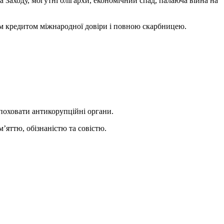
а Заходу, могутні олігархи, економічний спад, палаюча війна на
им кредитом міжнародної довіри і повною скарбницею.
поховати антикорупційні органи.
’яттю, обізнаністю та совістю.