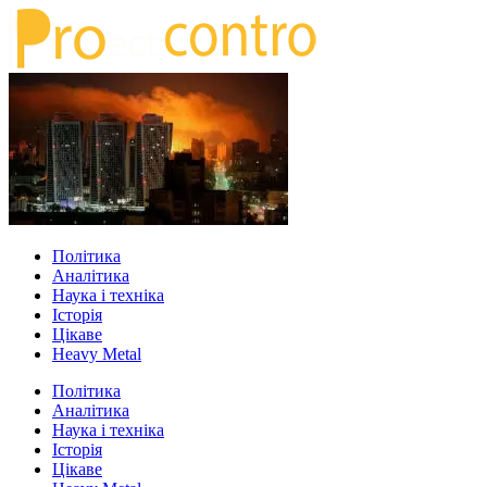
Політика
Аналітика
Наука і техніка
Історія
Цікаве
Heavy Metal
Політика
Аналітика
Наука і техніка
Історія
Цікаве