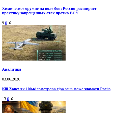
Химическое оружие на поле боя: Россия расширяет
практику запрещенных атак против ВСУ
9
0
0
Аналітика
03.06.2026
Kill Zone: як 100-кілометрова сіра зона може зламати Росію
13
0
0