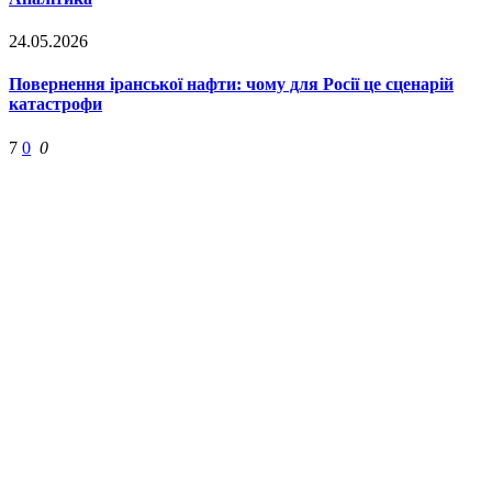
24.05.2026
Повернення іранської нафти: чому для Росії це сценарій
катастрофи
7
0
0