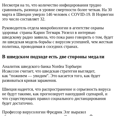
Несмотря на то, что количество инфицирования трудно
сравнивать, разница в уровне смертности более четкая. На 30
марта в Швеции умерло 146 человек с COVID-19. В Норвегии
это число составляет 32.
Руководитель отдела микробиологии в агентстве охраны
здоровья страны Карин Тегмарк Уизелл в интервью
шведскому радио заявила, что пока рано говорить о том, будет
ли шведская модель борьбы с вирусом успешней, чем жесткая
политика, проводимая в соседних странах.
В шведском подходе есть две стороны медали
Аналитик шведского банка Nordea Торбьерн
Исакссон считает, что шведская стратегия выглядит,
как “поживем — увидим”. Это касается того, как будет
развиваться кривая заражения.
Швеция надеется, что распространение и серьезность вируса
не будут такими, как прогнозирует наихудший сценарий, и
что существующих правил социального дистанцирования
будет достаточно.
Профессор вирусологии Фредрик Элг выразил