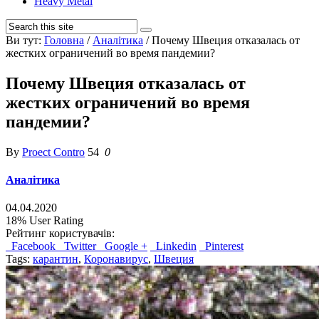
Heavy Metal
Ви тут:
Головна
/
Аналітика
/
Почему Швеция отказалась от
жестких ограничений во время пандемии?
Почему Швеция отказалась от
жестких ограничений во время
пандемии?
By
Proect Contro
54
0
Аналітика
04.04.2020
18%
User Rating
Рейтинг користувачів:
Facebook
Twitter
Google +
Linkedin
Pinterest
Tags:
карантин
,
Коронавирус
,
Швеция