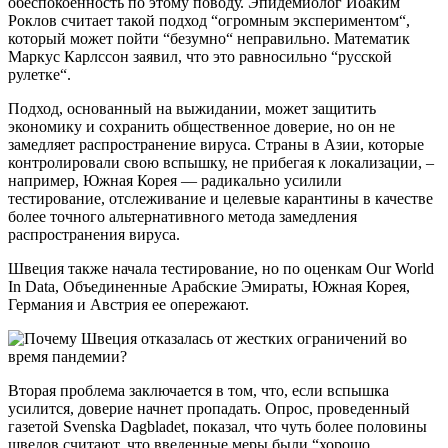
обеспокоенность по этому поводу. Эпидемиолог Йоаким
Роклов считает такой подход “огромным экспериментом“,
который может пойти “безумно“ неправильно. Математик
Маркус Карлссон заявил, что это равносильно “русской
рулетке“.
Подход, основанный на выжидании, может защитить
экономику и сохранить общественное доверие, но он не
замедляет распространение вируса. Страны в Азии, которые
контролировали свою вспышку, не прибегая к локализации, –
например, Южная Корея — радикально усилили
тестирование, отслеживание и целевые карантины в качестве
более точного альтернативного метода замедления
распространения вируса.
Швеция также начала тестирование, но по оценкам Our World
In Data, Объединенные Арабские Эмираты, Южная Корея,
Германия и Австрия ее опережают.
Вторая проблема заключается в том, что, если вспышка
усилится, доверие начнет пропадать. Опрос, проведенный
газетой Svenska Dagbladet, показал, что чуть более половины
шведов считают, что введенные меры были “хорошо