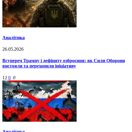
Аналітика
26.05.2026
Всупереч Трампу і дефіциту озброєння: як Сили Оборони
вистояли та перехопили ініціативу
12
0
0
Аналітика