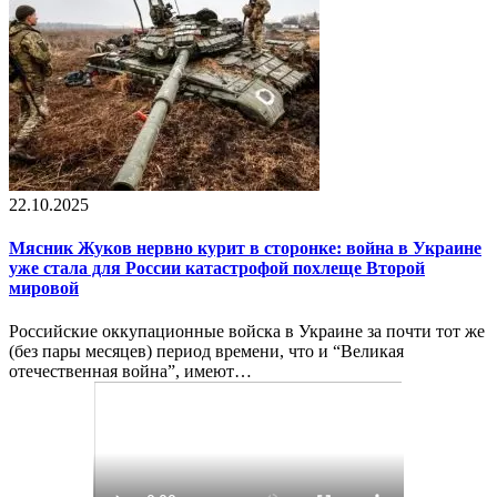
22.10.2025
Мясник Жуков нервно курит в сторонке: война в Украине
уже стала для России катастрофой похлеще Второй
мировой
Российские оккупационные войска в Украине за почти тот же
(без пары месяцев) период времени, что и “Великая
отечественная война”, имеют…