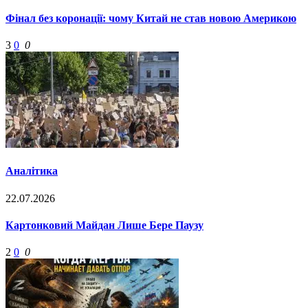
Фінал без коронації: чому Китай не став новою Америкою
3
0
0
Аналітика
22.07.2026
Картонковий Майдан Лише Бере Паузу
2
0
0