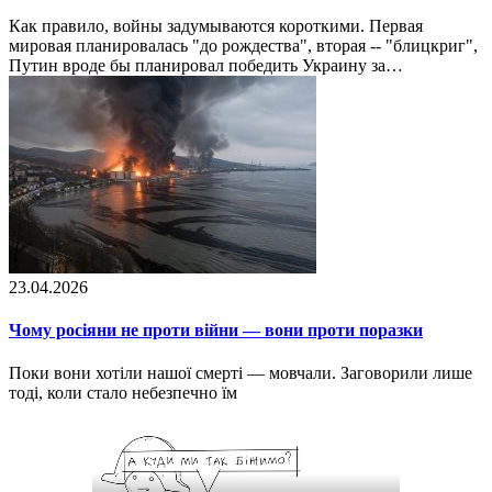
Как правило, войны задумываются короткими. Первая
мировая планировалась "до рождества", вторая -- "блицкриг",
Путин вроде бы планировал победить Украину за…
23.04.2026
Чому росіяни не проти війни — вони проти поразки
Поки вони хотіли нашої смерті — мовчали. Заговорили лише
тоді, коли стало небезпечно їм