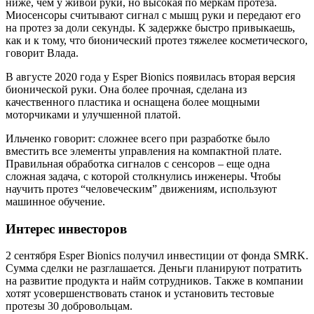
ниже, чем у живой руки, но высокая по меркам протеза.
Миосенсоры считывают сигнал с мышц руки и передают его
на протез за доли секунды. К задержке быстро привыкаешь,
как и к тому, что бионический протез тяжелее косметического,
говорит Влада.
В августе 2020 года у Esper Bionics появилась вторая версия
бионической руки. Она более прочная, сделана из
качественного пластика и оснащена более мощными
моторчиками и улучшенной платой.
Ильченко говорит: сложнее всего при разработке было
вместить все элементы управления на компактной плате.
Правильная обработка сигналов с сенсоров – еще одна
сложная задача, с которой столкнулись инженеры. Чтобы
научить протез “человеческим” движениям, используют
машинное обучение.
Интерес инвесторов
2 сентября Esper Bionics получил инвестиции от фонда SMRK.
Сумма сделки не разглашается. Деньги планируют потратить
на развитие продукта и найм сотрудников. Также в компании
хотят усовершенствовать станок и установить тестовые
протезы 30 добровольцам.