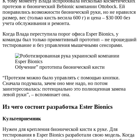
К тому моменту Влада испробовала несколько косметических
протезов и бионический Bebionic компании Ottobock. Ей
понравились возможности бионической руки, но не нравился
размер, вес (только кисть весила 600 г) и цена – $30 000 без
учета обслуживания и ремонта.
Когда Влада переступила порог офиса Esper Bionics, у
команды был только примитивный прототип – не прошедший
тестирование и без управления мышечными сенсорами.
Обучение” прототипа бионической кисти
“Протезом можно было управлять с помощью кнопки.
Сначала подумала, зачем оно мне надо, но потом
заинтересовалась: потенциально это полноценная замена
левой руки”, – вспоминает она.
Из чего состоит разработка Ester Bionics
Культеприемник
Нужен для крепления бионической кисти к руке. Для
тестирования в Esper Bionics разработали свою модель. Когда