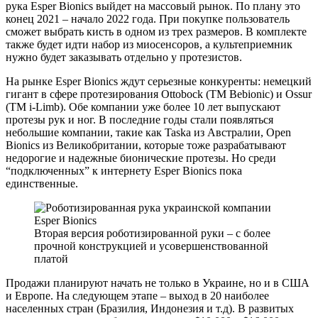
рука Esper Bionics выйдет на массовый рынок. По плану это
конец 2021 – начало 2022 года. При покупке пользователь
сможет выбрать кисть в одном из трех размеров. В комплекте
также будет идти набор из миосенсоров, а культеприемник
нужно будет заказывать отдельно у протезистов.
На рынке Esper Bionics ждут серьезные конкуренты: немецкий
гигант в сфере протезирования Ottobock (ТМ Bebionic) и Ossur
(TM i-Limb). Обе компании уже более 10 лет выпускают
протезы рук и ног. В последние годы стали появляться
небольшие компании, такие как Taska из Австралии, Open
Bionics из Великобритании, которые тоже разрабатывают
недорогие и надежные бионические протезы. Но среди
“подключенных” к интернету Esper Bionics пока
единственные.
Вторая версия роботизированной руки – с более
прочной конструкцией и усовершенствованной
платой
Продажи планируют начать не только в Украине, но и в США
и Европе. На следующем этапе – выход в 20 наиболее
населенных стран (Бразилия, Индонезия и т.д). В развитых