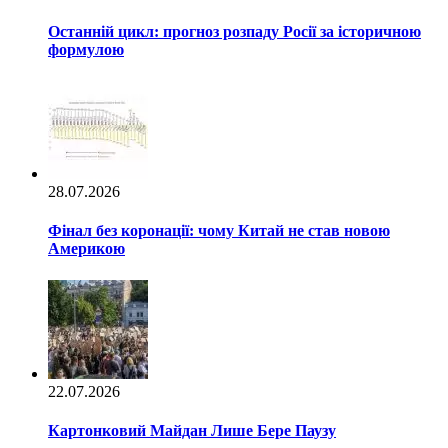
Останній цикл: прогноз розпаду Росії за історичною
формулою
28.07.2026
Фінал без коронації: чому Китай не став новою
Америкою
22.07.2026
Картонковий Майдан Лише Бере Паузу