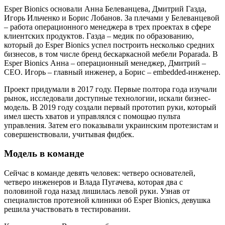
Esper Bionics основали Анна Белеванцева, Дмитрий Газда,
Игорь Ильченко и Борис Лобанов. За плечами у Белеванцевой
– работа операционного менеджера в трех проектах в сфере
клиентских продуктов. Газда – медик по образованию,
который до Esper Bionics успел построить несколько средних
бизнесов, в том числе бренд бескаркасной мебели Poparada. В
Esper Bionics Анна – операционный менеджер, Дмитрий –
CEO. Игорь – главный инженер, а Борис – embedded-инженер.
Проект придумали в 2017 году. Первые полтора года изучали
рынок, исследовали доступные технологии, искали бизнес-
модель. В 2019 году создали первый прототип руки, который
имел шесть хватов и управлялся с помощью пульта
управления. Затем его показывали украинским протезистам и
совершенствовали, учитывая фидбек.
Модель в команде
Сейчас в команде девять человек: четверо основателей,
четверо инженеров и Влада Пугачева, которая два с
половиной года назад лишилась левой руки. Узнав от
специалистов протезной клиники об Esper Bionics, девушка
решила участвовать в тестировании.