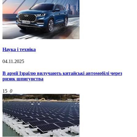
Наука і техніка
04.11.2025
В армії Ізраїлю вилучають китайські автомобілі через
ризик шпигунства
15
0