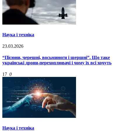
Наука і техніка
23.03.2026
“Пісюни, черешні, восьминоги і шершні”. Що таке
українські дрони-перехоплювачі і чому їх всі хочуть
17
0
Наука і техніка