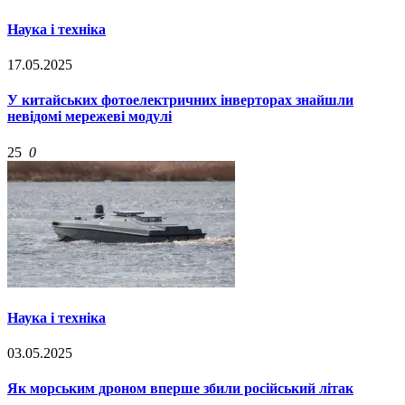
Наука і техніка
17.05.2025
У китайських фотоелектричних інверторах знайшли
невідомі мережеві модулі
25
0
Наука і техніка
03.05.2025
Як морським дроном вперше збили російський літак