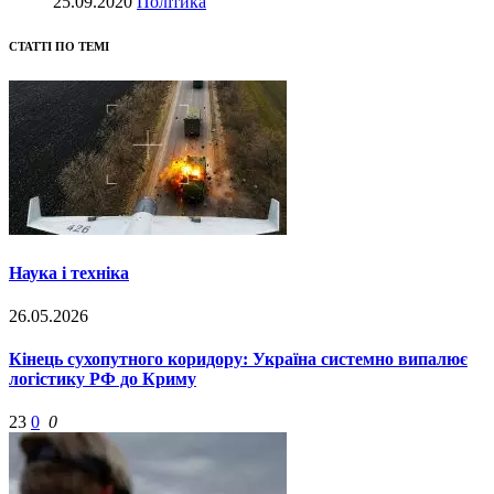
25.09.2020
Політика
СТАТТІ ПО ТЕМІ
Наука і техніка
26.05.2026
Кінець сухопутного коридору: Україна системно випалює
логістику РФ до Криму
23
0
0