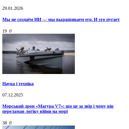
29.01.2026
Мы не создаём ИИ — мы выращиваем его. И это пугает
19
0
Наука і техніка
07.12.2025
Морський дрон «Магура V7»: що це за звір і чому він
переламав логіку війни на морі
38
0