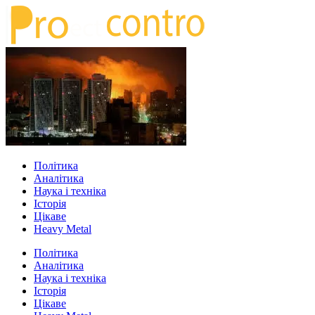
Політика
Аналітика
Наука і техніка
Історія
Цікаве
Heavy Metal
Політика
Аналітика
Наука і техніка
Історія
Цікаве