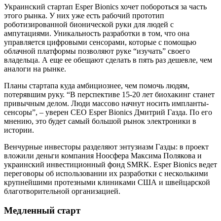
Украинский стартап Esper Bionics хочет побороться за часть
этого рынка. У них уже есть рабочий прототип
роботизированной бионической руки для людей с
ампутациями. Уникальность разработки в том, что она
управляется цифровыми сенсорами, которые с помощью
облачной платформы позволяют руке “изучать” своего
владельца. А еще ее обещают сделать в пять раз дешевле, чем
аналоги на рынке.
Планы стартапа куда амбициознее, чем помочь людям,
потерявшим руку. “В перспективе 15-20 лет биохакинг станет
привычным делом. Люди массово начнут носить импланты-
сенсоры”, – уверен СЕО Esper Bionics Дмитрий Газда. По его
мнению, это будет самый большой рынок электроники в
истории.
Венчурные инвесторы разделяют энтузиазм Газды: в проект
вложили деньги компания Ноосфера Максима Полякова и
украинский инвестиционный фонд SMRK. Esper Bionics ведет
переговоры об использовании их разработки с несколькими
крупнейшими протезными клиниками США и швейцарской
благотворительной организацией.
Медленный старт