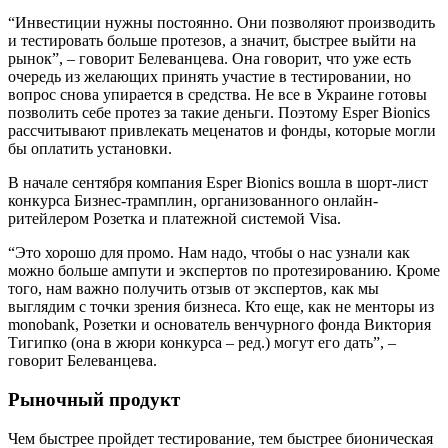
“Инвестиции нужны постоянно. Они позволяют производить
и тестировать больше протезов, а значит, быстрее выйти на
рынок”, – говорит Белеванцева. Она говорит, что уже есть
очередь из желающих принять участие в тестировании, но
вопрос снова упирается в средства. Не все в Украине готовы
позволить себе протез за такие деньги. Поэтому Esper Bionics
рассчитывают привлекать меценатов и фонды, которые могли
бы оплатить установки.
В начале сентября компания Esper Bionics вошла в шорт-лист
конкурса Бизнес-трамплин, организованного онлайн-
ритейлером Розетка и платежной системой Visa.
“Это хорошо для промо. Нам надо, чтобы о нас узнали как
можно больше ампути и экспертов по протезированию. Кроме
того, нам важно получить отзыв от экспертов, как мы
выглядим с точки зрения бизнеса. Кто еще, как не менторы из
monobank, Розетки и основатель венчурного фонда Виктория
Тигипко (она в жюри конкурса – ред.) могут его дать”, –
говорит Белеванцева.
Рыночный продукт
Чем быстрее пройдет тестирование, тем быстрее бионическая