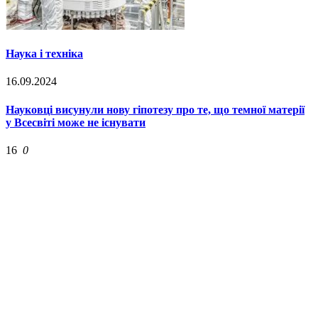
Наука і техніка
16.09.2024
Науковці висунули нову гіпотезу про те, що темної матерії
у Всесвіті може не існувати
16
0