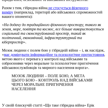
Разом з тим, гібридна війна
не стосується фізичного
виміру
(наприклад, території або військових спроможностей
вашого опонента):
«
На додачу до традиційного фізичного простору, такого як
земля, море, повітря та космос, все більше використовується
соціальний та сконструйований простір, такий як
політичний, економічний, інфраструктурний та
кіберпростір
».
Мозок людини є полем бою у гібридній війни – і, як наслідок,
«
має домінувати інформаційне та психологічне протистояння
,
метою якого є перевага у контролі над військами та
озброєннями через моральне та психологічне пригнічення
військовослужбовців та мирного населення ворога».
МОЗОК ЛЮДИНИ – ПОЛЕ БОЮ, А МЕТА
ЦЬОГО БОЮ – КОНТРОЛЬ НАД ВІЙСЬКАМИ
ЧЕРЕЗ МОРАЛЬНЕ ПРИГНІЧЕННЯ
НАСЕЛЕННЯ
У своїй блискучій статті «Що таке гібридна війна» Ерік