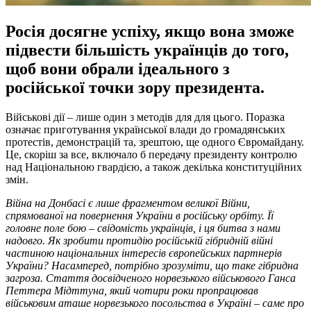
Росія досягне успіху, якщо вона зможе
підвести більшість українців до того,
щоб вони обрали ідеального з
російської точки зору президента.
Військові дії – лише один з методів для для цього. Поразка
означає приготування української влади до громадянських
протестів, демонстрацій та, зрештою, ще одного Євромайдану.
Це, скоріш за все, включало б передачу президенту контролю
над Національною гвардією, а також декілька конституційних
змін.
Війна на Донбасі є лише фрагментом великої Війни,
спрямованої на повернення України в російську орбіту. Її
головне поле бою
–
свідомість українців, і ця битва з нами
надовго. Як зробити протидію російській гібридній війні
частиною національних інтересів європейських партнерів
України? Насамперед, потрібно зрозуміти, що таке гібридна
загроза. Стаття досвідченого норвезького військового Ганса
Петтера Мідттуна, який чотири роки пропрацював
військовим аташе норвезького посольства в Україні
–
саме про