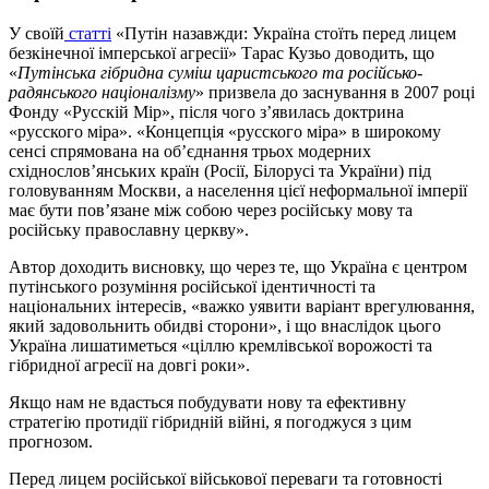
У своїй
статті
«Путін назавжди: Україна стоїть перед лицем
безкінечної імперської агресії» Тарас Кузьо доводить, що
«
Путінська гібридна суміш царистського та російсько-
радянського націоналізму
» призвела до заснування в 2007 році
Фонду «Русскій Мір», після чого з’явилась доктрина
«русского міра». «Концепція «русского міра» в широкому
сенсі спрямована на об’єднання трьох модерних
східнослов’янських країн (Росії, Білорусі та України) під
головуванням Москви, а населення цієї неформальної імперії
має бути пов’язане між собою через російську мову та
російську православну церкву».
Автор доходить висновку, що через те, що Україна є центром
путінського розуміння російської ідентичності та
національних інтересів, «важко уявити варіант врегулювання,
який задовольнить обидві сторони», і що внаслідок цього
Україна лишатиметься «ціллю кремлівської ворожості та
гібридної агресії на довгі роки».
Якщо нам не вдасться побудувати нову та ефективну
стратегію протидії гібридній війні, я погоджуся з цим
прогнозом.
Перед лицем російської військової переваги та готовності