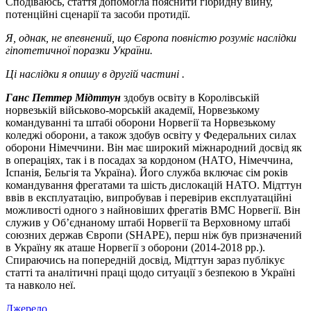
Сподіваюсь, стаття допомогла пояснити гібридну війну,
потенційні сценарії та засоби протидії.
Я, однак, не впевнений, що Європа повністю розуміє наслідки
гіпотетичної поразки України.
Ці наслідки я опишу в другій частині .
Ганс Петтер Мідттун
здобув освіту в Королівській
норвезькій військово-морській академії, Норвезькому
командуванні та штабі оборони Норвегії та Норвезькому
коледжі оборони, а також здобув освіту у Федеральних силах
оборони Німеччини. Він має широкий міжнародний досвід як
в операціях, так і в посадах за кордоном (НАТО, Німеччина,
Іспанія, Бельгія та Україна). Його служба включає сім років
командування фрегатами та шість дислокацій НАТО. Мідттун
ввів в експлуатацію, випробував і перевірив експлуатаційні
можливості одного з найновіших фрегатів ВМС Норвегії. Він
служив у Об’єднаному штабі Норвегії та Верховному штабі
союзних держав Європи (SHAPE), перш ніж був призначений
в Україну як аташе Норвегії з оборони (2014-2018 рр.).
Спираючись на попередній досвід, Мідттун зараз публікує
статті та аналітичні праці щодо ситуації з безпекою в Україні
та навколо неї.
Джерело