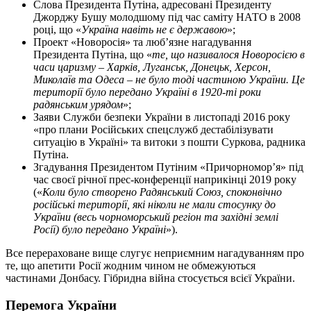
Слова Президента Путіна, адресовані Президенту
Джорджу Бушу молодшому під час саміту НАТО в 2008
році, що «
Україна навіть не є державою
»;
Проект «Новоросія» та люб’язне нагадування
Президента Путіна, що «
те, що називалося Новоросією в
часи царизму – Харків, Луганськ, Донецьк, Херсон,
Миколаїв та Одеса – не було тоді частиною України. Це
території було передано Україні в 1920-ті роки
радянським урядом
»;
Заяви Служби безпеки України в листопаді 2016 року
«про плани Російських спецслужб дестабілізувати
ситуацію в Україні» та витоки з пошти Суркова, радника
Путіна.
Згадування Президентом Путіним «Причорномор’я» під
час своєї річної прес-конференції наприкінці 2019 року
(«
Коли було створено Радянський Союз, споконвічно
російські території, які ніколи не мали стосунку до
України (весь чорноморський регіон та західні землі
Росії) було передано Україні
»).
Все перераховане вище слугує неприємним нагадуванням про
те, що апетити Росії жодним чином не обмежуються
частинами Донбасу. Гібридна війна стосується всієї України.
Перемога України