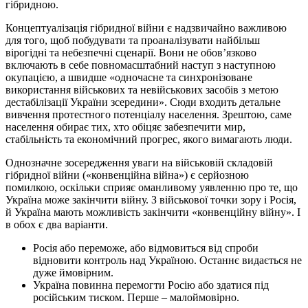
гібридною.
Концептуалізація гібридної війни є надзвичайно важливою
для того, щоб побудувати та проаналізувати найбільш
вірогідні та небезпечні сценарії. Вони не обов’язково
включають в себе повномасштабний наступ з наступною
окупацією, а швидше «одночасне та синхронізоване
використання військових та невійськових засобів з метою
дестабілізації України зсередини». Сюди входить детальне
вивчення протестного потенціалу населення. Зрештою, саме
населення обирає тих, хто обіцяє забезпечити мир,
стабільність та економічний прогрес, якого вимагають люди.
Однозначне зосередження уваги на військовій складовій
гібридної війни («конвенційна війна») є серйозною
помилкою, оскільки сприяє оманливому уявленню про те, що
Україна може закінчити війну. З військової точки зору і Росія,
й Україна мають можливість закінчити «конвенційну війну». І
в обох є два варіанти.
Росія або переможе, або відмовиться від спроби
відновити контроль над Україною. Останнє видається не
дуже ймовірним.
Україна повинна перемогти Росію або здатися під
російським тиском. Перше – малоймовірно.