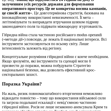
залученням усіх ресурсів держави для формування
оперативного простору. Це не конкретна воєнна кампанія,
це спосіб життя
». Це довготермінова стратегія, базована на
інноваційному використанні невизначеності. Її мета –
легітимізувати та виправдати втручання шляхом підриву
законодавчого поля та підірвати міжнародну згуртованість.
Гібридна війна стала частиною російського modus operandi
(«методи дії») повсюди, де лежать її національні інтереси. Всі
інструменти застосовуються по всьому світу. Лише
інтенсивність залежить від регіону.
Концептуальне розуміння гібридної війни є конче необхідним.
Якщо зрозуміти, які інструменти та сценарії могли б
призвести до поразки, можна побудувати Стратегію
національної безпеки, яка дозволить ефективний крос-
секторальних захист.
Поразка України?
На жаль, ризик повномасштабного вторгнення неможливо
відкидати повністю – тому що використання військової сили
та загроза подальшої ескалації є невід’ємною частиною
гібридної війни. Росія не лише незаконно анексувала Крим та