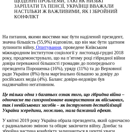
ЩОДЕННІ ПРОБЛЕМИ, ТАКІ ЯК НИЗЬКІ
ЗАРПЛАТИ ТА ПЕНСІЇ, УКРАЇНЦІ ВВАЖАЛИ
НАСТІЛЬКИ Ж ВАЖЛИВИМИ, ЯК І ЗБРОЙНИЙ
КОНФЛІКТ
На питання, якими якостями має бути наділений президент,
значна більшість (55,9%) відповіли, що він має бути здатним
зупинити війну.
Опитування,
проведене Київським
міжнародним інститутом соціології у листопаді-грудні 2018
року, продемонструвало, що на п’ятому році гібридної війни
довіра переважної більшості громадян до попереднього
президента Порошенка (16%), уряду (11%) та до Верховної
ради України (8%) була маргінально більшою за довіру до
російських медіа (4%). Баланс довіри-недовіри був
надзвичайно негативним.
Це тільки одна з багатьох ознак того, що гібридна війна –
одночасне та синхронізоване використання як військових,
так і невійськових засобів – як інструмент дестабілізації
України зсередини, можливо, мала бажаний ефект
.
У квітні 2019 року Україна обрала президента, який одночасно
є радикальною зміною та обіцяє закінчити війну. Донбас та
збройна частина конфлікту залишаються в центрі уваги