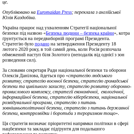
це.
Опубліковано на
Euromaidan Press
; переклала з англійської
Юлія Каздобіна.
Україна працює над ухваленням Стратегії національної
безпеки під назвою «
Безпека людини – безпека країни
», котра
ґрунтується на передвиборній програмі Президента.
Стратегію було
подано
на затвердження Президенту 18
лютого 2020 року, в той самий день, коли Росія розпочала
обмежений наступ біля Золотого (неподалік від однієї з зон
розведення сил).
За словами секретаря Ради національної безпеки та оборони
Олексія Данілова, йдеться про «
стратегію людського
розвитку, стратегію воєнної безпеки, стратегію громадської
безпеки та цивільного захисту, стратегію розвитку оборонно-
промислового комплексу, стратегії економічної, екологічної,
інформаційної безпеки, стратегію кібербезпеки, національної
розвідувальної програми, стратегію з питань
зовнішньополітичної безпеки, стратегію з питань державної
безпеки, контррозвідки і боротьби з тероризмом тощо
».
Ця стратегія визначає пріоритетні напрямки політики в сфері
нацбезпеки та закладає підґрунтя для подальшого