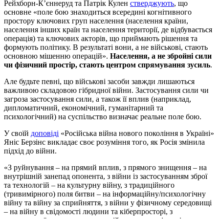
Рейхборн-К’єннеруд та Патрік Кулен
стверджують
, що
основне «поле бою знаходиться всередині когнітивного
простору ключових груп населення (населення країни,
населення інших країн та населення території, де відбувається
операція) та ключових акторів, що приймають рішення та
формують політику. В результаті вони, а не військові, стають
основною мішенню операцій».
Населення, а не збройні сили
чи фізичний простір, стають центром спрямування зусиль
.
Але будьте певні, що військові засоби завжди лишаються
важливою складовою гібридної війни. Застосування сили чи
загроза застосування сили, а також її вплив (наприклад,
дипломатичний, економічний, гуманітарний та
психологічний) на суспільство визначає реальне поле бою.
У своїй
доповіді
«Російська війна нового покоління в Україні»
Яніс Берзінс викладає своє розуміння того, як Росія змінила
підхід до війни.
«З руйнування – на прямий вплив, з прямого знищення – на
внутрішній занепад опонента, з війни із застосуванням зброї
та технологій – на культурну війну, з традиційного
(тривимірного) поля битви – на інформаційну/психологічну
війну та війну за сприйняття, з війни у фізичному середовищі
– на війну в свідомості людини та кіберпросторі, з