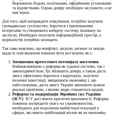
Верховною Радою, політиками, офіційними установами
та відомствами. Однак довіру необхідно заслужити, а не
нав’язати.
Для того, щоб виправдати очікування, потрібно залучати
громадянське суспільство, боротися з прихованими
інтересами та створювати виборчу систему, базовану на
заслугах. Необхідно посилити інформаційний простір, а
журналістів потрібно захищати.
Так само важливо, що конфлікт, загрози, ризики та заходи
щодо їх пом’якшення повинні бути роз’яснені, як є.
Зменшення протестного потенціалу населення
.
Найважливішою є реформа як судової системи, так і
законодавчої бази. Це збільшить довіру, а також дасть
змогу ефективно боротися з корупцією, залучати
іноземні інвестиції, зміцнювати економіку і, що
найголовніше, дасть змогу Україні зменшити цілком
реальні проблеми, з якими люди стикаються щодня.
Реформа та модернізація Збройних сил України
(ЗСУ)
. ЗСУ досі мають критичні вразливості. Реформа
повинна зосередити увагу на спроможностях,
необхідних для подолання майбутньої ескалації у
сферах, які мають найбільший вплив як на економіку