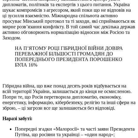
дипломатів, політиків та експертів з цього питання. Україна
шукає компромісів з агресором, який поки що не відповів на
ці зусилля взаємністю. Міжнародна спільнота активно
просуває Мінський протокол та ті заходи, які сприймаються як
мирне розв’язання конфлікту. В той самий час декілька держав
активно обговорюють нормалізацію відносин між Росією та
Заходом.
НА П’ЯТОМУ РОЦІ ГІБРИДНОЇ ВІЙНИ ДОВІРА
ПЕРЕВАЖНОЇ БІЛЬШОСТІ ГРОМАДЯН ДО
ПОПЕРЕДНЬОГО ПРЕЗИДЕНТА ПОРОШЕНКО
БУЛА 16%
Гібридна війна, що вже понад десять років відбувається на
всій території України, залишається до кінця не осмисленою.
Попри те, що Росія перетворила дипломатію, економіку,
енергетику, інформацію, кібербезпеку, релігію та інші сфери на
зброю, – ці загрози все ще залишаються без відповіді.
Наразі забуті:
Попередні згадки «Малоросії» та часті заяви Президента
Путіна, що росіяни та українці – «один народ»;