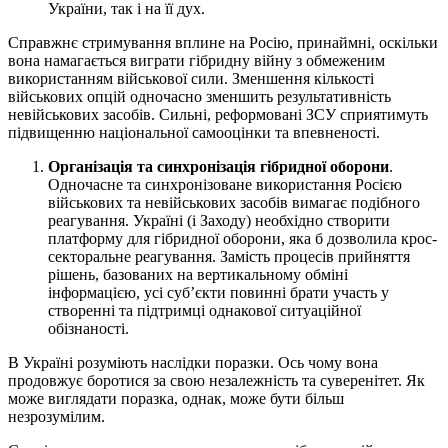
України, так і на її дух.
Справжнє стримування вплине на Росію, принаймні, оскільки
вона намагається виграти гібридну війну з обмеженим
використанням військової сили. Зменшення кількості
військових опцій одночасно зменшить результативність
невійськових засобів. Сильні, реформовані ЗСУ сприятимуть
підвищенню національної самооцінки та впевненості.
Організація та синхронізація гібридної оборони
.
Одночасне та синхронізоване використання Росією
військових та невійськових засобів вимагає подібного
реагування. Україні (і Заходу) необхідно створити
платформу для гібридної оборони, яка б дозволила крос-
секторальне реагування. Замість процесів прийняття
рішень, базованих на вертикальному обміні
інформацією, усі суб’єкти повинні брати участь у
створенні та підтримці однакової ситуаційної
обізнаності.
В Україні розуміють наслідки поразки. Ось чому вона
продовжує боротися за свою незалежність та суверенітет. Як
може виглядати поразка, однак, може бути більш
незрозумілим.