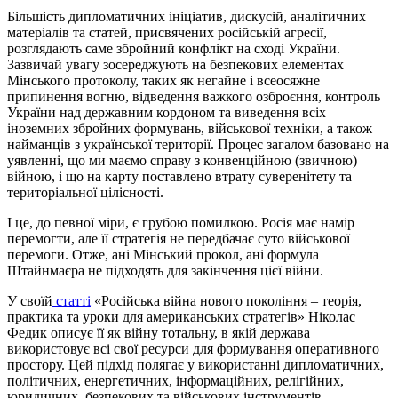
Більшість дипломатичних ініціатив, дискусій, аналітичних
матеріалів та статей, присвячених російській агресії,
розглядають саме збройний конфлікт на сході України.
Зазвичай увагу зосереджують на безпекових елементах
Мінського протоколу, таких як негайне і всеосяжне
припинення вогню, відведення важкого озброєння, контроль
України над державним кордоном та виведення всіх
іноземних збройних формувань, військової техніки, а також
найманців з української території. Процес загалом базовано на
уявленні, що ми маємо справу з конвенційною (звичною)
війною, і що на карту поставлено втрату суверенітету та
територіальної цілісності.
І це, до певної міри, є грубою помилкою. Росія має намір
перемогти, але її стратегія не передбачає суто військової
перемоги. Отже, ані Мінський прокол, ані формула
Штайнмаєра не підходять для закінчення цієї війни.
У своїй
статті
«Російська війна нового покоління – теорія,
практика та уроки для американських стратегів» Ніколас
Федик описує її як війну тотальну, в якій держава
використовує всі свої ресурси для формування оперативного
простору. Цей підхід полягає у використанні дипломатичних,
політичних, енергетичних, інформаційних, релігійних,
юридичних, безпекових та військових інструментів.