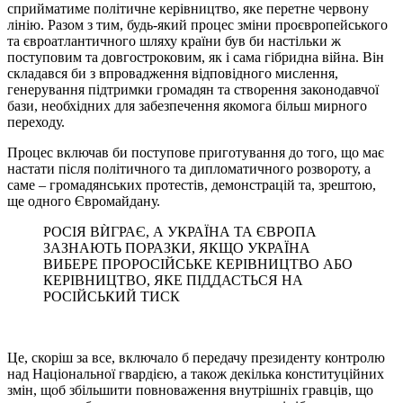
сприйматиме політичне керівництво, яке перетне червону
лінію. Разом з тим, будь-який процес зміни проєвропейського
та євроатлантичного шляху країни був би настільки ж
поступовим та довгостроковим, як і сама гібридна війна. Він
складався би з впровадження відповідного мислення,
генерування підтримки громадян та створення законодавчої
бази, необхідних для забезпечення якомога більш мирного
переходу.
Процес включав би поступове приготування до того, що має
настати після політичного та дипломатичного розвороту, а
саме – громадянських протестів, демонстрацій та, зрештою,
ще одного Євромайдану.
РОСІЯ ВЍГРАЄ, А УКРАЇНА ТА ЄВРОПА
ЗАЗНАЮТЬ ПОРАЗКИ, ЯКЩО УКРАЇНА
ВИБЕРЕ ПРОРОСІЙСЬКЕ КЕРІВНИЦТВО АБО
КЕРІВНИЦТВО, ЯКЕ ПІДДАСТЬСЯ НА
РОСІЙСЬКИЙ ТИСК
Це, скоріш за все, включало б передачу президенту контролю
над Національної гвардією, а також декілька конституційних
змін, щоб збільшити повноваження внутрішніх гравців, що