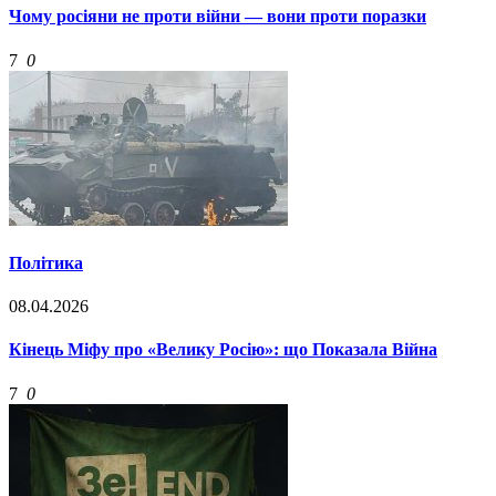
Чому росіяни не проти війни — вони проти поразки
7
0
Політика
08.04.2026
Кінець Міфу про «Велику Росію»: що Показала Війна
7
0