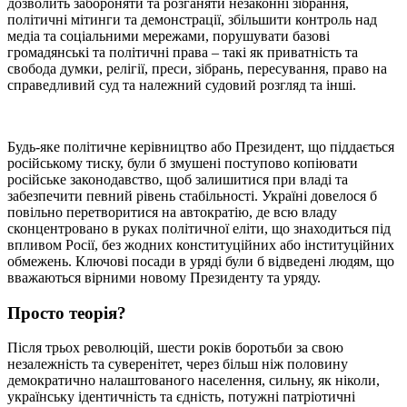
дозволить забороняти та розганяти незаконні зібрання,
політичні мітинги та демонстрації, збільшити контроль над
медіа та соціальними мережами, порушувати базові
громадянські та політичні права – такі як приватність та
свобода думки, релігії, преси, зібрань, пересування, право на
справедливий суд та належний судовий розгляд та інші.
Будь-яке політичне керівництво або Президент, що піддається
російському тиску, були б змушені поступово копіювати
російське законодавство, щоб залишитися при владі та
забезпечити певний рівень стабільності. Україні довелося б
повільно перетворитися на автократію, де всю владу
сконцентровано в руках політичної еліти, що знаходиться під
впливом Росії, без жодних конституційних або інституційних
обмежень. Ключові посади в уряді були б відведені людям, що
вважаються вірними новому Президенту та уряду.
Просто теорія?
Після трьох революцій, шести років боротьби за свою
незалежність та суверенітет, через більш ніж половину
демократично налаштованого населення, сильну, як ніколи,
українську ідентичність та єдність, потужні патріотичні