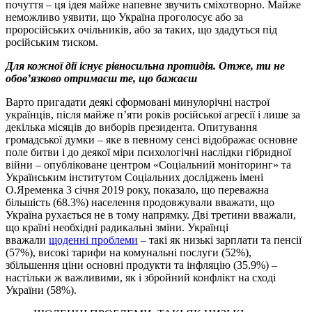
почуття – ця ідея майже напевне звучить сміхотворно. Майже
неможливо уявити, що Україна проголосує або за
проросійських очільників, або за таких, що здадуться під
російським тиском.
Для кожної дії існує рівносильна протидія. Отже, ти не
обов’язково отримаєш те, що бажаєш
Варто пригадати деякі сформовані минулорічні настрої
українців, після майже п’яти років російської агресії і лише за
декілька місяців до виборів президента. Опитування
громадської думки – яке в певному сенсі відображає основне
поле битви і до деякої міри психологічні наслідки гібридної
війни – опубліковане центром «Соціальний моніторинг» та
Українським інститутом Соціальних досліджень імені
О.Яременка 3 січня 2019 року, показало, що переважна
більшість (68.3%) населення продовжували вважати, що
Україна рухається не в тому напрямку. Дві третини вважали,
що країні необхідні радикальні зміни. Українці
вважали
щоденні проблеми
– такі як низькі зарплати та пенсії
(57%), високі тарифи на комунальні послуги (52%),
збільшення ціни основні продукти та інфляцію (35.9%) –
настільки ж важливими, як і збройний конфлікт на сході
України (58%).