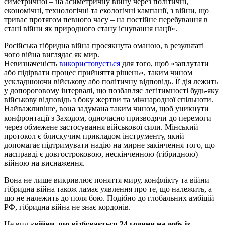
симетричної – на асиметричну війну через політичні,
економічні, технологічні та екологічні кампанії, з війни, що
триває протягом певного часу – на постійне перебування в
стані війни як природного стану існування нації».
Російська гібридна війна просякнута оманою, в результаті
чого війна виглядає як мир.
Невизначеність
використовується
для того, щоб «заплутати
або підірвати процес прийняття рішень», таким чином
ускладнюючи військову або політичну відповідь. Її дія лежить
у допороговому інтервалі, що позбавляє легітимності будь-яку
військову відповідь з боку жертви та міжнародної спільноти.
Найважливіше, вона задумана таким чином, щоб уникнути
конфронтації з Заходом, одночасно призводячи до перемоги
через обмежене застосування військової сили. Мінський
протокол є блискучим прикладом інструменту, який
допомагає підтримувати надію на мирне закінчення того, що
насправді є довгостроковою, нескінченною (гібридною)
війною на виснаження.
Вона не лише викривлює поняття миру, конфлікту та війни –
гібридна війна також ламає уявлення про те, що належить, а
що не належить до поля бою. Подібно до глобальних амбіцій
РФ, гібридна війна не знає кордонів.
Це вид «
війни, що відбувається 24 години на добу із