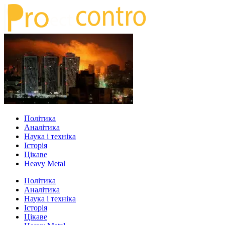
Політика
Аналітика
Наука і техніка
Історія
Цікаве
Heavy Metal
Політика
Аналітика
Наука і техніка
Історія
Цікаве