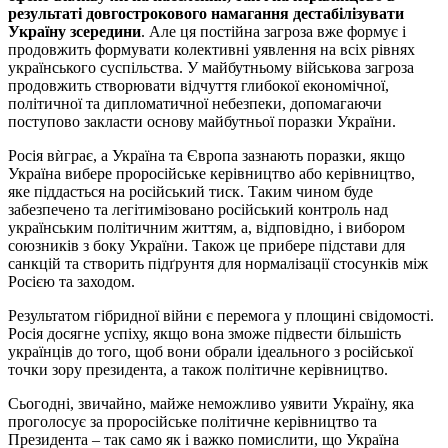
результаті довгострокового намагання дестабілізувати
Україну зсередини
. Але ця постійна загроза вже формує і
продовжить формувати колективні уявлення на всіх рівнях
українського суспільства. У майбутньому військова загроза
продовжить створювати відчуття глибокої економічної,
політичної та дипломатичної небезпеки, допомагаючи
поступово закласти основу майбутньої поразки України.
Росія вѝграє, а Україна та Європа зазнають поразки, якщо
Україна вибере проросійське керівництво або керівництво,
яке піддасться на російський тиск. Таким чином буде
забезпечено та легітимізовано російський контроль над
українським політичним життям, а, відповідно, і вибором
союзників з боку України. Також це прибере підстави для
санкцій та створить підґрунтя для нормалізації стосунків між
Росією та заходом.
Результатом гібридної війни є перемога у площині свідомості.
Росія досягне успіху, якщо вона зможе підвести більшість
українців до того, щоб вони обрали ідеального з російської
точки зору президента, а також політичне керівництво.
Сьогодні, звичайно, майже неможливо уявити Україну, яка
проголосує за проросійське політичне керівництво та
Президента – так само як і важко помислити, що Україна