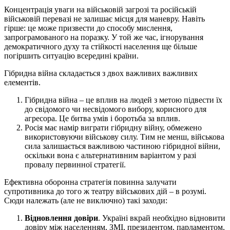
Концентрація уваги на військовій загрозі та російській
військовій перевазі не залишає місця для маневру. Навіть
гірше: це може призвести до способу мислення,
запрограмованого на поразку. У той же час, ігнорування
демократичного духу та стійкості населення ще більше
погіршить ситуацію всередині країни.
Гібридна війна складається з двох важливих важливих
елементів.
Гібридна війна – це вплив на людей з метою підвести їх
до свідомого чи несвідомого вибору, корисного для
агресора. Це битва умів і боротьба за вплив.
Росія має намір виграти гібридну війну, обмежено
використовуючи військову силу. Тим не менш, військова
сила залишається важливою частиною гібридної війни,
оскільки вона є альтернативним варіантом у разі
провалу первинної стратегії.
Ефективна оборонна стратегія повинна залучати
супротивника до того ж театру військових дій – в розумі.
Сюди належать (але не виключно) такі заходи:
Відновлення довіри
. Україні вкрай необхідно відновити
довіру між населенням, ЗМІ, президентом, парламентом,