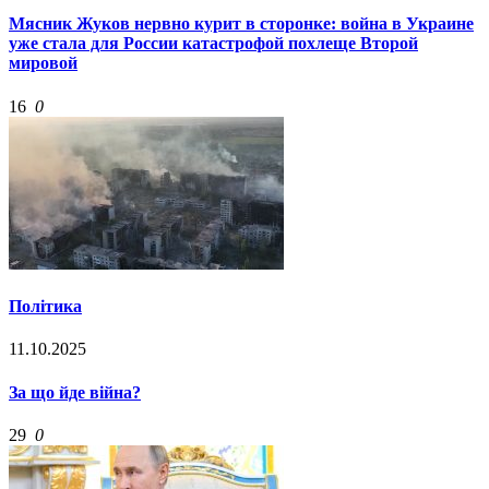
Мясник Жуков нервно курит в сторонке: война в Украине
уже стала для России катастрофой похлеще Второй
мировой
16
0
Політика
11.10.2025
За що йде війна?
29
0