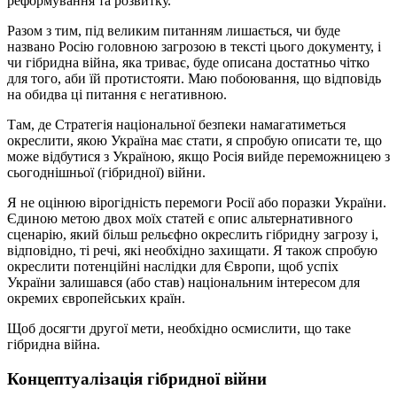
реформування та розвитку.
Разом з тим, під великим питанням лишається, чи буде
названо Росію головною загрозою в тексті цього документу, і
чи гібридна війна, яка триває, буде описана достатньо чітко
для того, аби їй протистояти. Маю побоювання, що відповідь
на обидва ці питання є негативною.
Там, де Стратегія національної безпеки намагатиметься
окреслити, якою Україна має стати, я спробую описати те, що
може відбутися з Україною, якщо Росія вийде переможницею з
сьогоднішньої (гібридної) війни.
Я не оцінюю вірогідність перемоги Росії або поразки України.
Єдиною метою двох моїх статей є опис альтернативного
сценарію, який більш рельєфно окреслить гібридну загрозу і,
відповідно, ті речі, які необхідно захищати. Я також спробую
окреслити потенційні наслідки для Європи, щоб успіх
України залишався (або став) національним інтересом для
окремих європейських країн.
Щоб досягти другої мети, необхідно осмислити, що таке
гібридна війна.
Концептуалізація гібридної війни