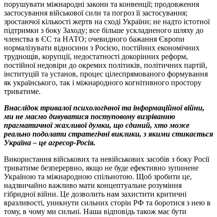
порушувати міжнародні закони та конвенції; продовження
застосування військової сили та погроз її застосування;
зростаючої кількості жертв на сході України; не надто істотної
підтримки з боку Заходу; все більше ускладненого шляху до
членства в ЄС та НАТО; очевидного бажання Європи
нормалізувати відносини з Росією, постійних економічних
труднощів, корупції, недостатності докорінних реформ,
постійної недовіри до окремих політиків, політичних партій,
інституцій та установ, процес цілеспрямованого формування
як українського, так і міжнародного когнітивного простору
триватиме.
Внаслідок тривалої психологічної та інформаційної війни,
ми не маємо дивуватися поступовому визріванню
прагматичної жахливої думки, що єдиний, хто може
реально подолати стратегічні виклики, з якими стикається
Україна – це агресор-Росія.
Використання військових та невійськових засобів з боку Росії
триватиме безперервно, якщо не буде ефективно зупинене
Україною та міжнародною спільнотою. Щоб зробити це,
надзвичайно важливо мати концептуальне розуміння
гібридної війни. Це дозволить нам захистити критичні
вразливості, уникнути сильних сторін РФ та боротися з нею в
тому, в чому ми сильні. Наша відповідь також має бути