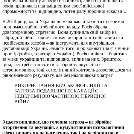
розпочала збройну агресію на Донбасі, але й останні шість
років працювала над зміцненням своєї військової
спроможності та, відповідно, потенціалу збройної ескалації.
В 2014 році, коли Україна не мала змоги захистити себе від
повномасштабного збройного нападу, Росія обрала
довготермінову стратегію. Вона зупинила свій вибір на
гібридній війні – одночасному використанні військових та
невійськових засобів – як інструменті для внутрішньої
дестабілізації України. Замість того, щоб воювати за фізичний
простір (тобто, територію України), Росія вирішила боротися
за мізки українців та, відповідно, вплив на них. Зрештою,
ціна, яку треба заплатити за збройну окупацію є
астрономічною, тоді як політичний контроль дозволяє досягти
рівнозначного результату, але без надлишкових затрат.
ВИКОРИСТАННЯ ВІЙСЬКОВОЇ СИЛИ ТА
ЗАГРОЗА ПОДАЛЬШОЇ ЕСКАЛАЦІЇ Є
НЕВІД’ЄМНОЮ ЧАСТИНОЮ ГІБРИДНОЇ
ВІЙНИ
З цього випливає, що головна загроза – не збройне
вторгнення та окупація, а кумулятивний психологічний
ефект впливу як на населення, так і на керівництво в