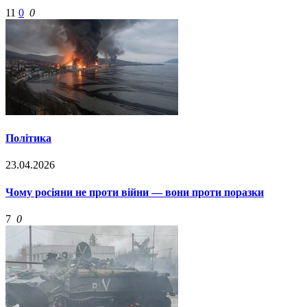
11
0
0
Політика
23.04.2026
Чому росіяни не проти війни — вони проти поразки
7
0