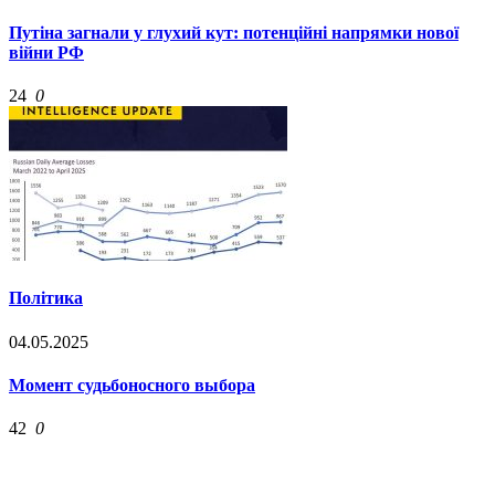
Путіна загнали у глухий кут: потенційні напрямки нової
війни РФ
24
0
Політика
04.05.2025
Момент судьбоносного выбора
42
0