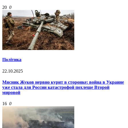
20
0
Політика
22.10.2025
Мясник Жуков нервно курит в сторонке: война в Украине
уже стала для России катастрофой похлеще Второй
мировой
16
0