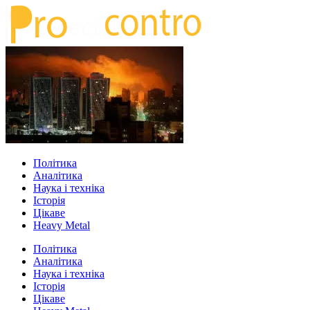
Політика
Аналітика
Наука і техніка
Історія
Цікаве
Heavy Metal
Політика
Аналітика
Наука і техніка
Історія
Цікаве