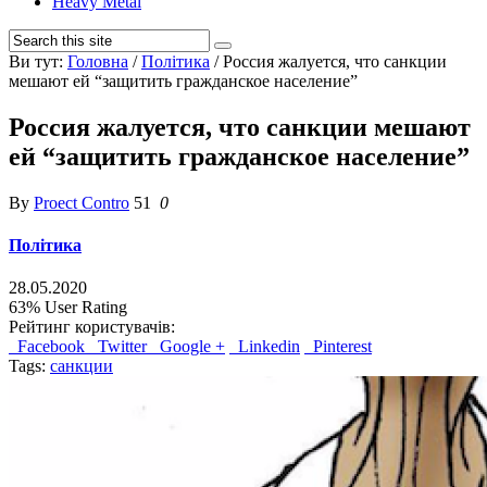
Heavy Metal
Ви тут:
Головна
/
Політика
/
Россия жалуется, что санкции
мешают ей “защитить гражданское население”
Россия жалуется, что санкции мешают
ей “защитить гражданское население”
By
Proect Contro
51
0
Політика
28.05.2020
63%
User Rating
Рейтинг користувачів:
Facebook
Twitter
Google +
Linkedin
Pinterest
Tags:
санкции