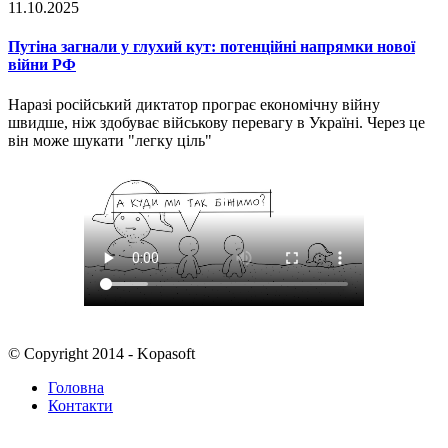
11.10.2025
Путіна загнали у глухий кут: потенційні напрямки нової
війни РФ
Наразі російський диктатор програє економічну війну
швидше, ніж здобуває військову перевагу в Україні. Через це
він може шукати "легку ціль"
© Copyright 2014 - Kopasoft
Головна
Контакти