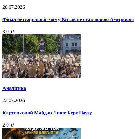
28.07.2026
Фінал без коронації: чому Китай не став новою Америкою
3
0
0
Аналітика
22.07.2026
Картонковий Майдан Лише Бере Паузу
2
0
0