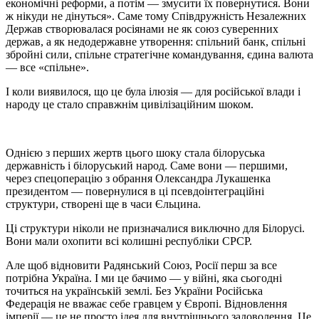
економічні реформи, а потім — змусити їх повернутися. Вони
ж нікуди не дінуться». Саме тому Співдружність Незалежних
Держав створювалася росіянами не як союз суверенних
держав, а як недодержавне утворення: спільний банк, спільні
збройні сили, спільне стратегічне командування, єдина валюта
— все «спільне».
І коли виявилося, що це була ілюзія — для російської влади і
народу це стало справжнім цивілізаційним шоком.
Однією з перших жертв цього шоку стала білоруська
державність і білоруський народ. Саме вони — першими,
через спецоперацію з обрання Олександра Лукашенка
президентом — повернулися в ці псевдоінтеграційні
структури, створені ще в часи Єльцина.
Ці структури ніколи не призначалися виключно для Білорусі.
Вони мали охопити всі колишні республіки СРСР.
Але щоб відновити Радянський Союз, Росії перш за все
потрібна Україна. І ми це бачимо — у війні, яка сьогодні
точиться на українській землі. Без України Російська
Федерація не вважає себе гравцем у Європі. Відновлення
імперії — це не просто ідея для внутрішнього задоволення. Це