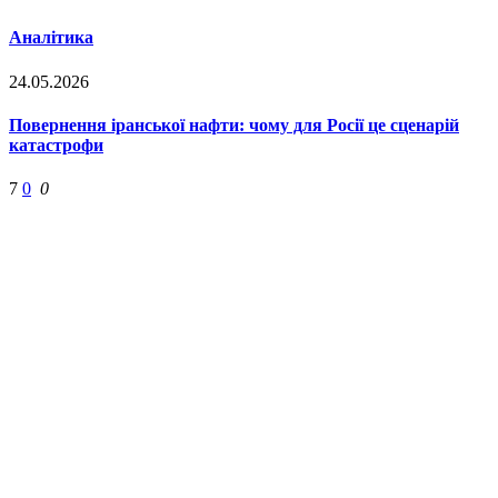
Аналітика
24.05.2026
Повернення іранської нафти: чому для Росії це сценарій
катастрофи
7
0
0