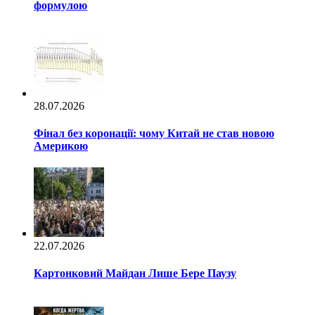
формулою
28.07.2026
Фінал без коронації: чому Китай не став новою
Америкою
22.07.2026
Картонковий Майдан Лише Бере Паузу