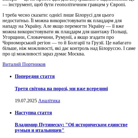
— інструмент, щоб бути геополітичним гравцем у Європі.
І треба чесно сказати: однієї лише Білорусі для цього
недостатньо. Її можна використовувати як плацдарм для
нападу на Україну. Але якщо перемогти Україну — її вже
можна використовувати як плацдарм для шантажу Польщі,
Угорщини, Словаччини, Румунії, а якщо згадати про
Чорноморський регіон — то й Болгарії та Грузії. Це набагато
більше, ніж можливості, які дає контроль над Білоруссю. І саме
про ці можливості зараз думає Москва.
Виталий Портников
Попередня стаття
Третя світова на порозі, ми вже всередині
19.07.2025
Аналітика
Наступна стаття
Владимир Путинеску: "Об историческом единстве
румын и итальянцев"