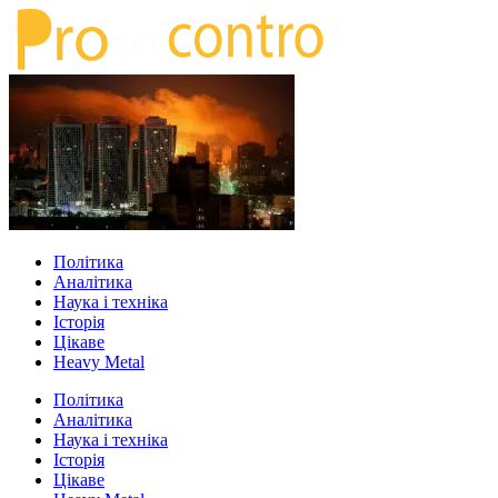
Політика
Аналітика
Наука і техніка
Історія
Цікаве
Heavy Metal
Політика
Аналітика
Наука і техніка
Історія
Цікаве