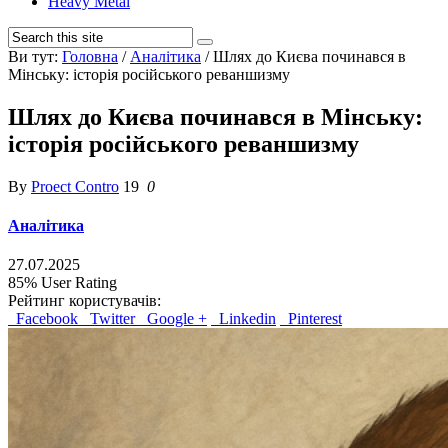
Heavy Metal
Ви тут:
Головна
/
Аналітика
/
Шлях до Києва починався в
Мінську: історія російського реваншизму
Шлях до Києва починався в Мінську:
історія російського реваншизму
By
Proect Contro
19
0
Аналітика
27.07.2025
85%
User Rating
Рейтинг користувачів:
Facebook
Twitter
Google +
Linkedin
Pinterest