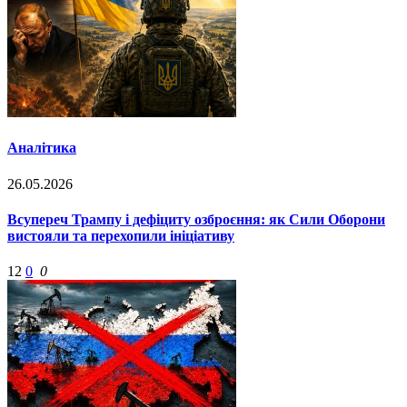
Аналітика
26.05.2026
Всупереч Трампу і дефіциту озброєння: як Сили Оборони
вистояли та перехопили ініціативу
12
0
0