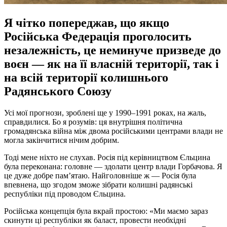
Я чітко попереджав, що якщо
Російська Федерація проголосить
незалежність, це неминуче призведе до
воєн — як на її власній території, так і
на всій території колишнього
Радянського Союзу
Усі мої прогнози, зроблені ще у 1990–1991 роках, на жаль,
справдилися. Бо я розумів: ця внутрішня політична
громадянська війна між двома російськими центрами влади не
могла закінчитися нічим добрим.
Тоді мене ніхто не слухав. Росія під керівництвом Єльцина
була переконана: головне — здолати центр влади Горбачова. Я
це дуже добре пам’ятаю. Найголовніше ж — Росія була
впевнена, що згодом зможе зібрати колишні радянські
республіки під проводом Єльцина.
Російська концепція була вкрай простою: «Ми маємо зараз
скинути ці республіки як баласт, провести необхідні