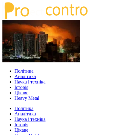
Політика
Аналітика
Наука і техніка
Історія
Цікаве
Heavy Metal
Політика
Аналітика
Наука і техніка
Історія
Цікаве