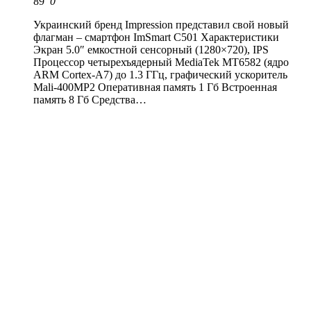
89
0
Украинский бренд Impression представил свой новый
флагман – смартфон ImSmart C501 Характеристики
Экран 5.0″ емкостной сенсорный (1280×720), IPS
Процессор четырехъядерный MediaTek MT6582 (ядро
ARM Cortex-A7) до 1.3 ГГц, графический ускоритель
Mali-400MP2 Оперативная память 1 Гб Встроенная
память 8 Гб Средства…