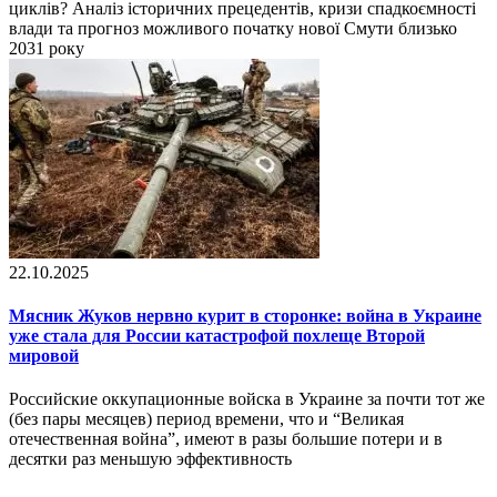
циклів? Аналіз історичних прецедентів, кризи спадкоємності
влади та прогноз можливого початку нової Смути близько
2031 року
22.10.2025
Мясник Жуков нервно курит в сторонке: война в Украине
уже стала для России катастрофой похлеще Второй
мировой
Российские оккупационные войска в Украине за почти тот же
(без пары месяцев) период времени, что и “Великая
отечественная война”, имеют в разы большие потери и в
десятки раз меньшую эффективность