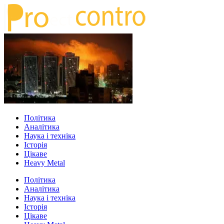
Політика
Аналітика
Наука і техніка
Історія
Цікаве
Heavy Metal
Політика
Аналітика
Наука і техніка
Історія
Цікаве