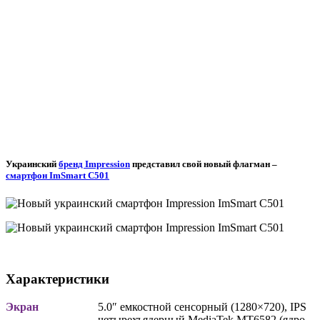
Украинский
бренд Impression
представил свой новый флагман –
смартфон ImSmart C501
Характеристики
Экран
5.0″ емкостной сенсорный (1280×720), IPS
четырехъядерный MediaTek MT6582 (ядро