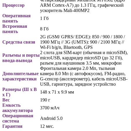
Процессор
ARM Cortex-A7) до 1.3 ГГц, графический
ускоритель Mali-400MP2
Оперативная
1 Гб
память
Встроенная
8 Гб
память
2G (GSM/ GPRS/ EDGE): 850 / 900 / 1800 /
Средства связи
1900 МГц // 3G (UMTS): 900 / 2100 МГц //
Wi-Fi b/g/n, Bluetooth, GPS
2 слота для SIM-карт (обычная и microSIM),
Разъемы и порты
miсroUSB, кардридер microSD (до 32 Гб),
ввода-вывода
разъем для наушников 3.5 мм, микрофон
Фронтальная камера 2.0 Мп, тыльная
Дополнительные
камера 8.0 Мп (с автофокусом), FM-радио,
характеристики
G-сенсор (акселерометр), кабель microUSB-
USB, гарнитура, зарядное устройство
Размеры (Ш х В
148 x 71 x 9.9 мм
х Г)
Вес
190 г
Емкость
3700 мАч
аккумулятора
Операционная
Android 5.0
система
Гарантия
12 мес.