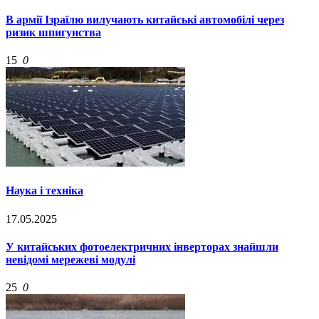
В армії Ізраїлю вилучають китайські автомобілі через
ризик шпигунства
15
0
Наука і техніка
17.05.2025
У китайських фотоелектричних інверторах знайшли
невідомі мережеві модулі
25
0