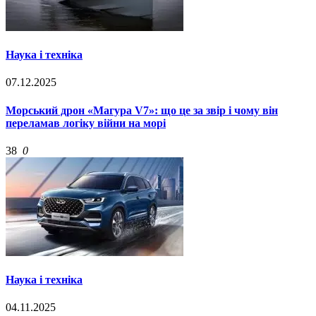
Наука і техніка
07.12.2025
Морський дрон «Магура V7»: що це за звір і чому він
переламав логіку війни на морі
38
0
Наука і техніка
04.11.2025