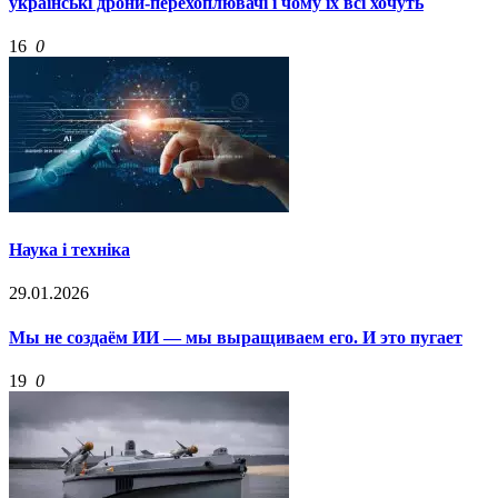
українські дрони-перехоплювачі і чому їх всі хочуть
16
0
Наука і техніка
29.01.2026
Мы не создаём ИИ — мы выращиваем его. И это пугает
19
0