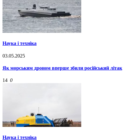
Наука і техніка
03.05.2025
Як морським дроном вперше збили російський літак
14
0
Наука і техніка