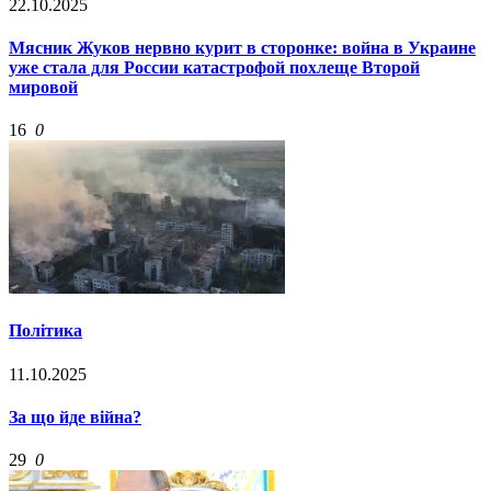
22.10.2025
Мясник Жуков нервно курит в сторонке: война в Украине
уже стала для России катастрофой похлеще Второй
мировой
16
0
Політика
11.10.2025
За що йде війна?
29
0