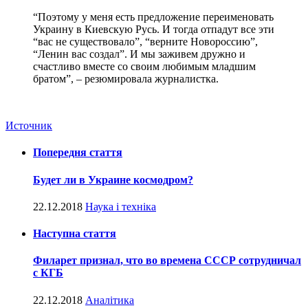
“Поэтому у меня есть предложение переименовать
Украину в Киевскую Русь. И тогда отпадут все эти
“вас не существовало”, “верните Новороссию”,
“Ленин вас создал”. И мы заживем дружно и
счастливо вместе со своим любимым младшим
братом”, – резюмировала журналистка.
Источник
Попередня стаття
Будет ли в Украине космодром?
22.12.2018
Наука і техніка
Наступна стаття
Филарет признал, что во времена СССР сотрудничал
с КГБ
22.12.2018
Аналітика