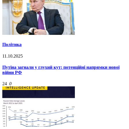
Політика
11.10.2025
Путіна загнали у глухий кут: потенційні напрямки нової
війни РФ
24
0