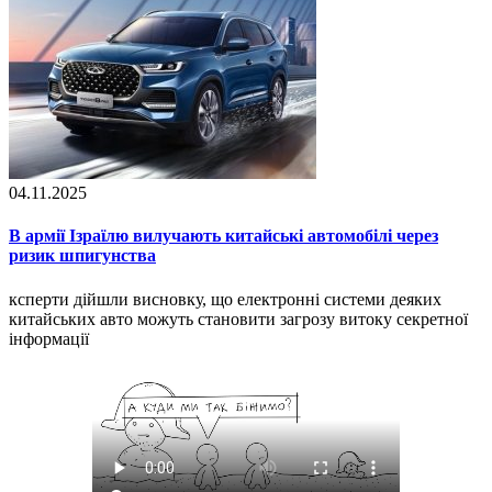
04.11.2025
В армії Ізраїлю вилучають китайські автомобілі через
ризик шпигунства
ксперти дійшли висновку, що електронні системи деяких
китайських авто можуть становити загрозу витоку секретної
інформації