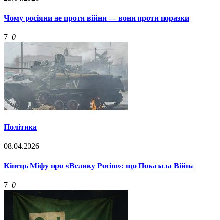
Чому росіяни не проти війни — вони проти поразки
7
0
Політика
08.04.2026
Кінець Міфу про «Велику Росію»: що Показала Війна
7
0