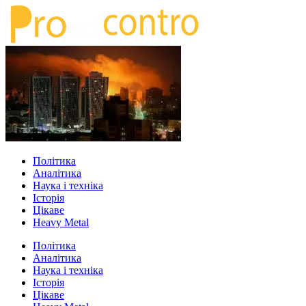
Політика
Аналітика
Наука і техніка
Історія
Цікаве
Heavy Metal
Політика
Аналітика
Наука і техніка
Історія
Цікаве