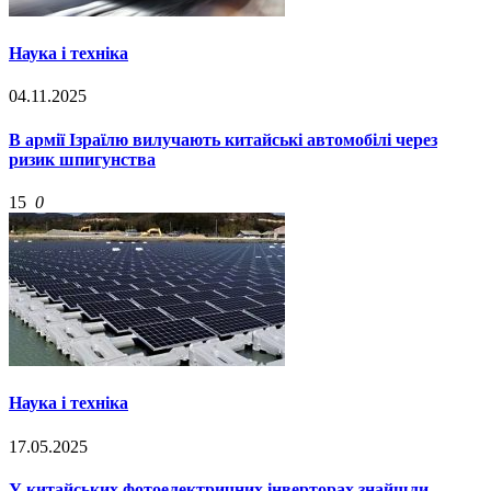
Наука і техніка
04.11.2025
В армії Ізраїлю вилучають китайські автомобілі через
ризик шпигунства
15
0
Наука і техніка
17.05.2025
У китайських фотоелектричних інверторах знайшли