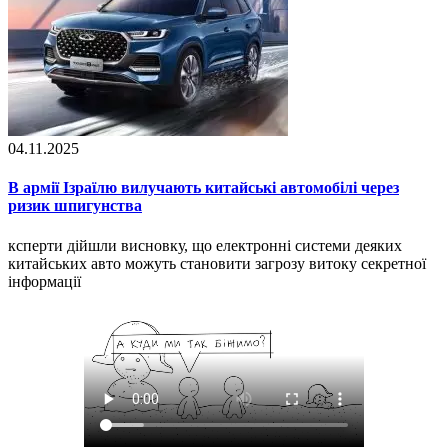
04.11.2025
В армії Ізраїлю вилучають китайські автомобілі через
ризик шпигунства
ксперти дійшли висновку, що електронні системи деяких
китайських авто можуть становити загрозу витоку секретної
інформації