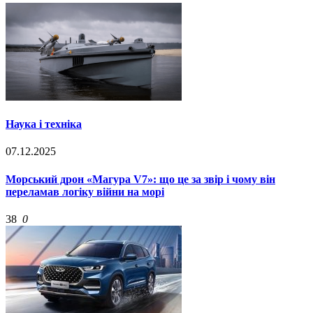
Наука і техніка
07.12.2025
Морський дрон «Магура V7»: що це за звір і чому він
переламав логіку війни на морі
38
0