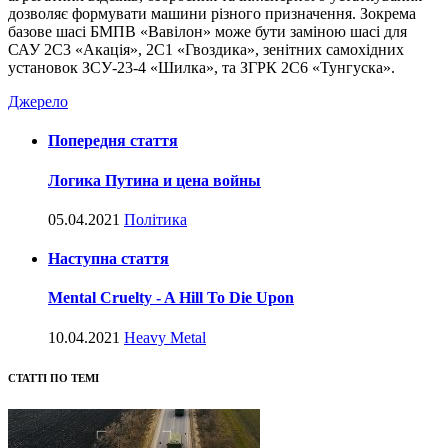
дозволяє формувати машини різного призначення. Зокрема
базове шасі БМПВ «Вавілон» може бути заміною шасі для
САУ 2С3 «Акація», 2С1 «Гвоздика», зенітних самохідних
установок ЗСУ-23-4 «Шилка», та ЗГРК 2С6 «Тунгуска».
Джерело
Попередня стаття
Логика Путина и цена войны
05.04.2021
Політика
Наступна стаття
Mental Cruelty - A Hill To Die Upon
10.04.2021
Heavy Metal
СТАТТІ ПО ТЕМІ