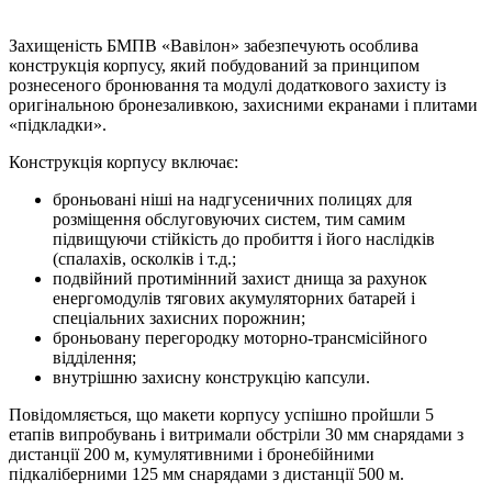
Захищеність БМПВ «Вавілон» забезпечують особлива
конструкція корпусу, який побудований за принципом
рознесеного бронювання та модулі додаткового захисту із
оригінальною бронезаливкою, захисними екранами і плитами
«підкладки».
Конструкція корпусу включає:
броньовані ніші на надгусеничних полицях для
розміщення обслуговуючих систем, тим самим
підвищуючи стійкість до пробиття і його наслідків
(спалахів, осколків і т.д.;
подвійний протимінний захист днища за рахунок
енергомодулів тягових акумуляторних батарей і
спеціальних захисних порожнин;
броньовану перегородку моторно-трансмісійного
відділення;
внутрішню захисну конструкцію капсули.
Повідомляється, що макети корпусу успішно пройшли 5
етапів випробувань і витримали обстріли 30 мм снарядами з
дистанції 200 м, кумулятивними і бронебійними
підкаліберними 125 мм снарядами з дистанції 500 м.