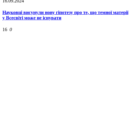
16.09.2024
Науковці висунули нову гіпотезу про те, що темної матерії
у Всесвіті може не існувати
16
0