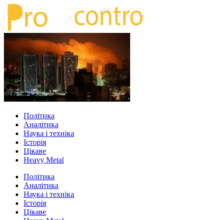
Політика
Аналітика
Наука і техніка
Історія
Цікаве
Heavy Metal
Політика
Аналітика
Наука і техніка
Історія
Цікаве