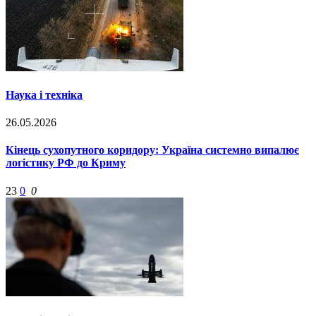
Наука і техніка
26.05.2026
Кінець сухопутного коридору: Україна системно випалює
логістику РФ до Криму
23
0
0