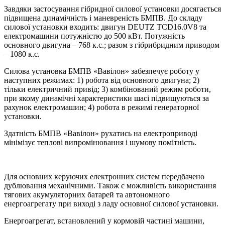
Завдяки застосування гібридної силової установки досягається
підвищена динамічність і маневреність БМПВ. До складу
силової установки входить: двигун DEUTZ TCD16.0V8 та
електромашини потужністю до 500 кВт. Потужність
основного двигуна – 768 к.с.; разом з гібрибридним приводом
– 1080 к.с.
Силова установка БМПВ «Вавілон» забезпечує роботу у
наступних режимах: 1) робота від основного двигуна; 2)
тільки електричний привід; 3) комбінований режим роботи,
при якому динамічні характеристики шасі підвищуються за
рахунок електромашин; 4) робота в режимі генераторної
установки.
Здатність БМПВ «Вавілон» рухатись на електроприводі
мінімізує теплові випромінювання і шумову помітність.
Для основних керуючих електронних систем передбачено
дублювання механічними. Також є можливість використання
тягових акумуляторних батарей та автономного
енергоагрегату при виході з ладу основної силової установки.
Енергоагрегат, встановлений у кормовій частині машини,