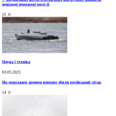
невідомі мережеві модулі
25
0
Наука і техніка
03.05.2025
Як морським дроном вперше збили російський літак
14
0