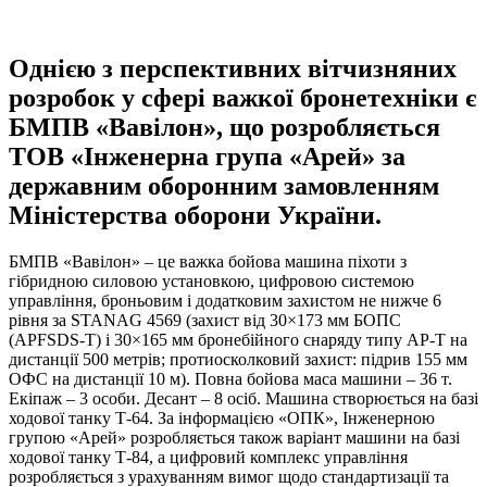
Однією з перспективних вітчизняних
розробок у сфері важкої бронетехніки є
БМПВ «Вавілон», що розробляється
ТОВ «Інженерна група «Арей» за
державним оборонним замовленням
Міністерства оборони України.
БМПВ «Вавілон» – це важка бойова машина піхоти з
гібридною силовою установкою, цифровою системою
управління, броньовим і додатковим захистом не нижче 6
рівня за STANAG 4569 (захист від 30×173 мм БОПС
(APFSDS-T) і 30×165 мм бронебійного снаряду типу AP-T на
дистанції 500 метрів; протиосколковий захист: підрив 155 мм
ОФС на дистанції 10 м). Повна бойова маса машини – 36 т.
Екіпаж – 3 особи. Десант – 8 осіб. Машина створюється на базі
ходової танку Т-64. За інформацією «ОПК», Інженерною
групою «Арей» розробляється також варіант машини на базі
ходової танку Т-84, а цифровий комплекс управління
розробляється з урахуванням вимог щодо стандартизації та