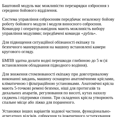
Баштовий модуль має можливістю перезарядки озброєння з
середини бойового відділення.
Система управління озброєнням передбачає незалежну бойову
роботу бойового модуля і модуля виносного озброєння.
Командир і оператор-навідник мають можливість вибору
управління модулями; передбачені команди «дубль».
Для підвищення ситуаційної обізнаності екіпажу та
безпечного маневрування на машину встановлені камери
кругового огляду.
БМПВ здатна долати водні перешкоди глибиною до 5 м (зі
встановленим обладнання підводного водіння).
Для зниження стомлюваності екіпажу при довготривалому
виконанні завдань, машину оснащено анатомічними кріслами,
кліматичною і фільтраційною установками. Анатомічні крісла
мають 5-точкові ремені безпеки, ніші для протигазів та
дихальних апаратів, регулювання по висоті, кутах нахилу
сиджень і підтримки спини. Три складених крісла утворюють
спальне місце або ліжко для пораненого.
Установки інших варіантів ходової частини, функціонально-
агрегатних відсіків, озброєння та інженерного устаткування