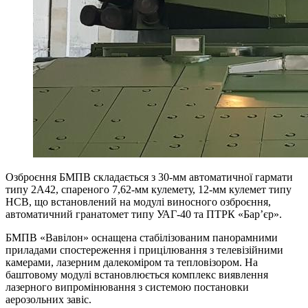
Озброєння БМПВ складається з 30-мм автоматичної гармати
типу 2А42, спареного 7,62-мм кулемету, 12-мм кулемет типу
НСВ, що встановлений на модулі виносного озброєння,
автоматичний гранатомет типу УАГ-40 та ПТРК «Бар’єр».
БМПВ «Вавілон» оснащена стабілізованим панорамними
приладами спостереження і прицілювання з телевізійними
камерами, лазерним далекоміром та тепловізором. На
баштовому модулі встановлюється комплекс виявлення
лазерного випромінювання з системою постановки
аерозольних завіс.