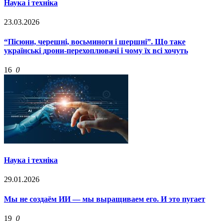
Наука і техніка
23.03.2026
“Пісюни, черешні, восьминоги і шершні”. Що таке
українські дрони-перехоплювачі і чому їх всі хочуть
16
0
Наука і техніка
29.01.2026
Мы не создаём ИИ — мы выращиваем его. И это пугает
19
0