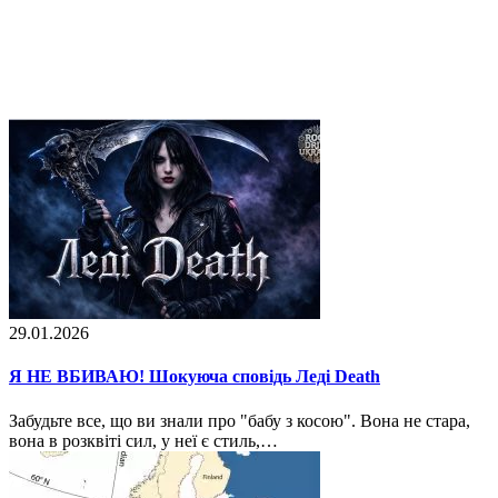
29.01.2026
Я НЕ ВБИВАЮ! Шокуюча сповідь Леді Death
Забудьте все, що ви знали про "бабу з косою". Вона не стара,
вона в розквіті сил, у неї є стиль,…