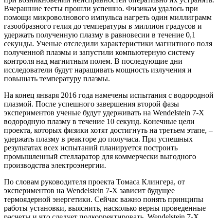
Вчерашние тесты прошли успешно. Физикам удалось при
помощи микроволнового импульса нагреть один миллиграмм
газообразного гелия до температуры в миллион градусов и
удержать полученную плазму в равновесии в течение 0,1
секунды. Ученые отследили характеристики магнитного поля
полученной плазмы и запустили компьютерную систему
контроля над магнитным полем. В последующие дни
исследователи будут наращивать мощность излучения и
повышать температуру плазмы.
На конец января 2016 года намечены испытания с водородной
плазмой. После успешного завершения второй фазы
экспериментов ученые будут удерживать на Wendelstein 7-X
водородную плазму в течение 10 секунд. Конечные цели
проекта, которых физики хотят достигнуть на третьем этапе, –
удержать плазму в реакторе до получаса. При успешных
результатах всех испытаний планируется построить
промышленный стелларатор для коммерчески выгодного
производства электроэнергии.
По словам руководителя проекта Томаса Клингера, от
экспериментов на Wendelstein 7-X зависит будущее
термоядерной энергетики. Сейчас важно понять принципы
работы установки, выяснить, насколько верны проведенные
расчеты и что следует подкорректировать. Wendelstein 7-X