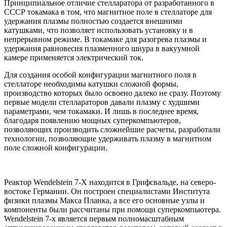
Принципиальное отличие стелларатора от разработанного в
СССР токамака в том, что магнитное поле в стеллаторе для
удержания плазмы полностью создается внешними
катушками, что позволяет использовать установку и в
непрерывном режиме. В токамаке для разогрева плазмы и
удержания равновесия плазменного шнура в вакуумной
камере применяется электрический ток.
Для создания особой конфигурации магнитного поля в
стеллаторе необходимы катушки сложной формы,
производство которых было освоено далеко не сразу. Поэтому
первые модели стеллараторов давали плазму с худшими
параметрами, чем токамаки. И лишь в последнее время,
благодаря появлению мощных суперкомпьютеров,
позволяющих производить сложнейшие расчеты, разработали
технологии, позволяющие удерживать плазму в магнитном
поле сложной конфигурации.
Реактор Wendelstein 7-X находится в Грифсвальде, на северо-
востоке Германии. Он построен специалистами Института
физики плазмы Макса Планка, а все его основные узлы и
компоненты были рассчитаны при помощи суперкомпьютера.
Wendelstein 7-x является первым полномасштабным