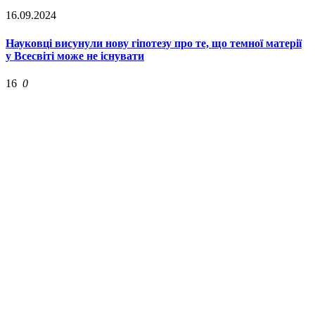
16.09.2024
Науковці висунули нову гіпотезу про те, що темної матерії
у Всесвіті може не існувати
16
0