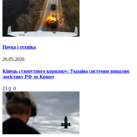
Наука і техніка
26.05.2026
Кінець сухопутного коридору: Україна системно випалює
логістику РФ до Криму
23
0
0