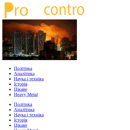
Політика
Аналітика
Наука і техніка
Історія
Цікаве
Heavy Metal
Політика
Аналітика
Наука і техніка
Історія
Цікаве