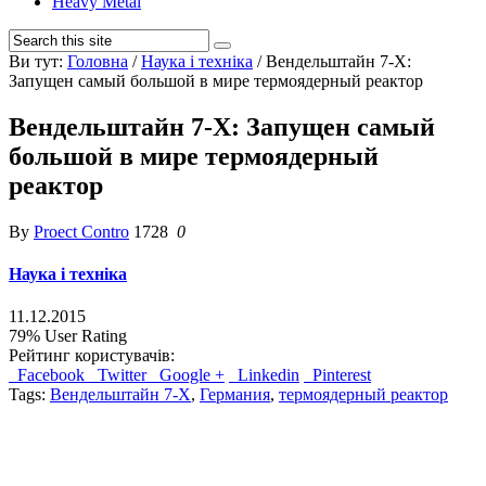
Heavy Metal
Ви тут:
Головна
/
Наука і техніка
/
Вендельштайн 7-Х:
Запущен самый большой в мире термоядерный реактор
Вендельштайн 7-Х: Запущен самый
большой в мире термоядерный
реактор
By
Proect Contro
1728
0
Наука і техніка
11.12.2015
79%
User Rating
Рейтинг користувачів:
Facebook
Twitter
Google +
Linkedin
Pinterest
Tags:
Вендельштайн 7-Х
,
Германия
,
термоядерный реактор