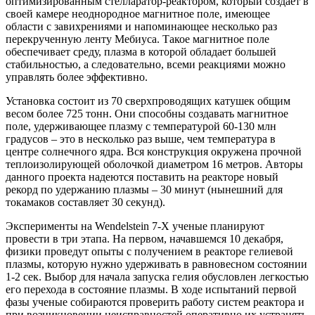
оптимизированным стелларатор-реактором, который создает в
своей камере неоднородное магнитное поле, имеющее
области с завихрениями и напоминающее несколько раз
перекрученную ленту Мебиуса. Такое магнитное поле
обеспечивает среду, плазма в которой обладает большей
стабильностью, а следовательно, всеми реакциями можно
управлять более эффективно.
Установка состоит из 70 сверхпроводящих катушек общим
весом более 725 тонн. Они способны создавать магнитное
поле, удерживающее плазму с температурой 60-130 млн
градусов – это в несколько раз выше, чем температура в
центре солнечного ядра. Вся конструкция окружена прочной
теплоизолирующей оболочкой диаметром 16 метров. Авторы
данного проекта надеются поставить на реакторе новый
рекорд по удержанию плазмы – 30 минут (нынешний для
токамаков составляет 30 секунд).
Эксперименты на Wendelstein 7-X ученые планируют
провести в три этапа. На первом, начавшемся 10 декабря,
физики проведут опыты с получением в реакторе гелиевой
плазмы, которую нужно удерживать в равновесном состоянии
1-2 сек. Выбор для начала запуска гелия обусловлен легкостью
его перехода в состояние плазмы. В ходе испытаний первой
фазы ученые собираются проверить работу систем реактора и
при возникновении неисправностей оперативно их устранять.