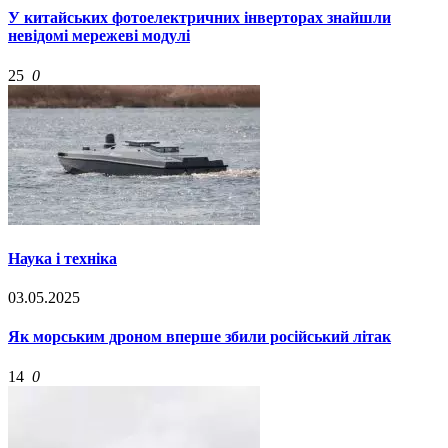
У китайських фотоелектричних інверторах знайшли
невідомі мережеві модулі
25
0
Наука і техніка
03.05.2025
Як морським дроном вперше збили російський літак
14
0