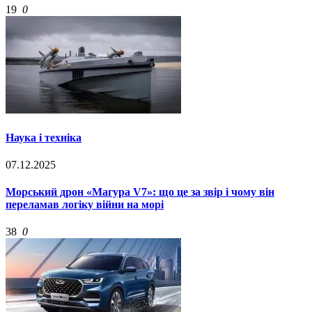
19
0
Наука і техніка
07.12.2025
Морський дрон «Магура V7»: що це за звір і чому він
переламав логіку війни на морі
38
0