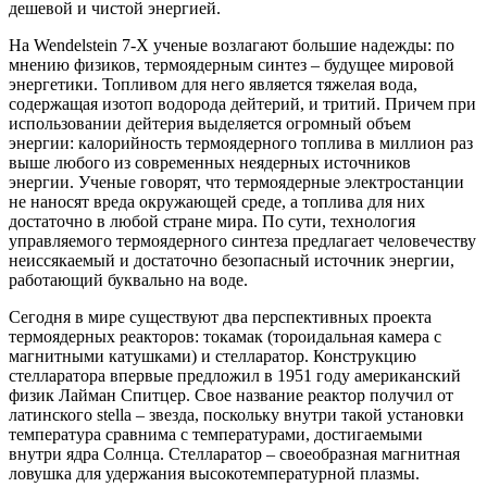
дешевой и чистой энергией.
На Wendelstein 7-X ученые возлагают большие надежды: по
мнению физиков, термоядерным синтез – будущее мировой
энергетики. Топливом для него является тяжелая вода,
содержащая изотоп водорода дейтерий, и тритий. Причем при
использовании дейтерия выделяется огромный объем
энергии: калорийность термоядерного топлива в миллион раз
выше любого из современных неядерных источников
энергии. Ученые говорят, что термоядерные электростанции
не наносят вреда окружающей среде, а топлива для них
достаточно в любой стране мира. По сути, технология
управляемого термоядерного синтеза предлагает человечеству
неиссякаемый и достаточно безопасный источник энергии,
работающий буквально на воде.
Сегодня в мире существуют два перспективных проекта
термоядерных реакторов: токамак (тороидальная камера с
магнитными катушками) и стелларатор. Конструкцию
стелларатора впервые предложил в 1951 году американский
физик Лайман Спитцер. Свое название реактор получил от
латинского stella – звезда, поскольку внутри такой установки
температура сравнима с температурами, достигаемыми
внутри ядра Солнца. Стелларатор – своеобразная магнитная
ловушка для удержания высокотемпературной плазмы.