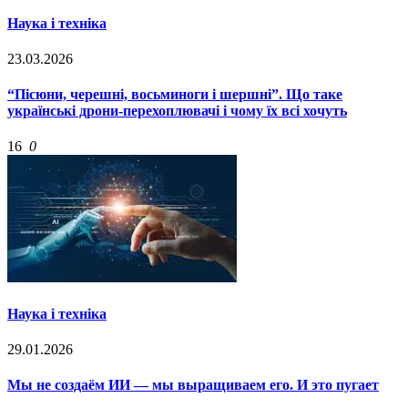
Наука і техніка
23.03.2026
“Пісюни, черешні, восьминоги і шершні”. Що таке
українські дрони-перехоплювачі і чому їх всі хочуть
16
0
Наука і техніка
29.01.2026
Мы не создаём ИИ — мы выращиваем его. И это пугает