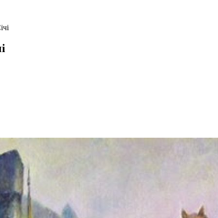
ічі
і