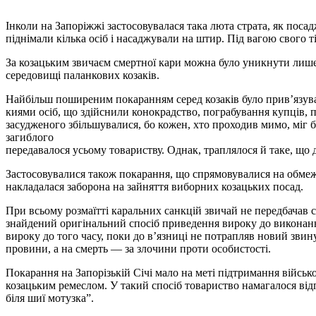
Інколи на Запоріжжі застосовувалася така люта страта, як пос
піднімали кілька осіб і насаджували на штир. Під вагою свого т
За козацьким звичаєм смертної кари можна було уникнути лише у
середовищі паланкових козаків.
Найбільш поширеним покаранням серед козаків було прив’язува
киями осіб, що здійснили конокрадст­во, пограбування купців,
засудженого збільшувалися, бо кожен, хто проходив мимо, міг 
загиблого
передавалося усьому товариству. Од­нак, траплялося й таке, що
Застосовувалися також покарання, що спрямовувалися на обмеж
накладалася заборона на зайняття виборних коза­цьких посад.
При всьому розмаїтті каральних санкцій звичай не передбачав с
знайдений оригінальний спосіб приведення ви­року до виконанн
вироку до того ча­су, поки до в’язниці не потрапляв новий зви
провини, а на смерть — за злочини проти особистості.
Покарання на Запорізькій Січі мало на меті підтримання військ
козацьким ремеслом. У такий спосіб това­риство намагалося від
біля шиї мотузка”.