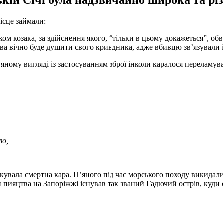
зькій Січі була надзвичайно широка та рі
ісце займали:
м козака, за здійснення якого, “тільки в цьому докажеться”, об
ва вічно буде душити свого кривдника, адже вбивцю зв’язували і
ному ви­гляді із застосуванням зброї інколи каралося переламува
во,
ікувала смер­тна кара. П’яного під час морського походу викидали
 пияцтва на Запоріжжі існував так званий Гадючий острів, куди 