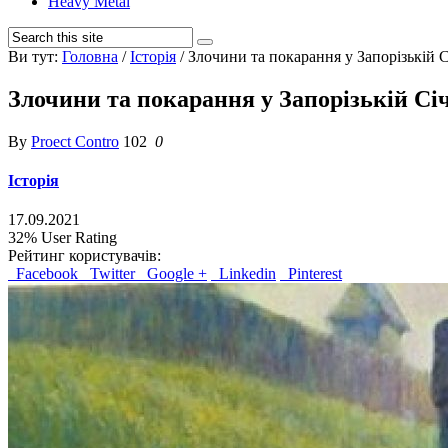
Heavy Metal
Ви тут:
Головна
/
Історія
/
Злочини та покарання у Запорізькій С
Злочини та покарання у Запорізькій Січ
By
Proect Contro
102
0
Історія
17.09.2021
32%
User Rating
Рейтинг користувачів:
Facebook
Twitter
Google +
Linkedin
Pinterest