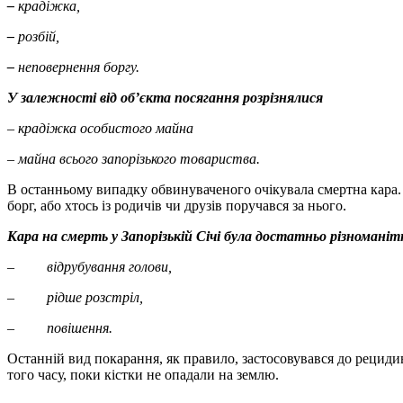
–
крадіжка,
–
розбій,
–
неповернення боргу.
У залежності від об’єкта посягання розрізнялися
– крадіжка особистого майна
– майна всього запорізького товариства.
В останньому випадку обвинуваченого очікувала смертна кара. 
борг, або хтось із родичів чи друзів поручався за нього.
Кара на смерть у Запорізькій Січі була достатньо різноманіт
–
відрубування голови,
–
рідше розстріл,
–
повішення.
Останній вид покарання, як правило, застосовувався до рециди
того часу, поки кістки не опадали на землю.