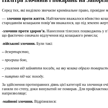
Палітра злочинів і покарань на Запо­рі
Серед тих, які виділяло звичаєве кримінальне право, провідне м
—
злочини проти життя.
Найтяжчим вважалося вбивство козако
стародавнім козацьким повір’ям вважалося, що під землею жерт
-злочини проти здоров’я.
Нанесення тілесних пошкоджень у п’я
що фактично означало відлучення від козацького ремесла;
-військові злочини.
Були такі:
–
дезертирство,
–
програш бою,
–
ухи­лення від зайняття посади, на яку козака обрало товарист
–
пияцтво під час по­
ходу
.
За здійснення протиправних діянь цієї категорії на злочинця оч
ганяли по степу, доки винуватий не поми­рав. Для профілактики
напризволяще;
-майнові злочини.
Відрізнялися: