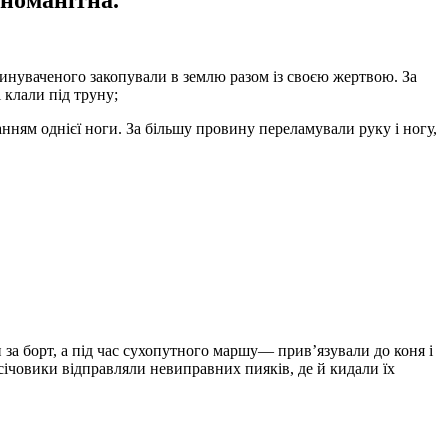
зноманітна.
винуваченого закопували в землю разом із своєю жертвою. За
 клали під труну;
нням однієї ноги. За бі­льшу провину переламували руку і ногу,
 за борт, а під час сухопут­ного маршу— прив’язували до коня і
січовики відправляли невиправних пияків, де й кидали їх