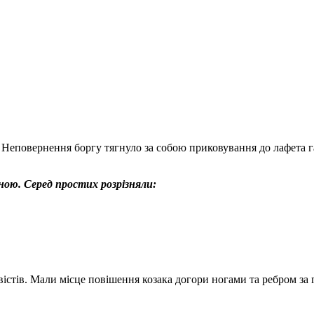
Неповернення боргу тягнуло за собою приковування до лафета га
ною. Серед простих розрізняли:
вістів. Мали місце пові­шення козака догори ногами та ребром з