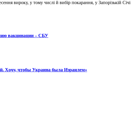
ення виро­ку, у тому числі й вибір покарання, у Запорізькій Січі
анию вакцинации – СБУ
й. Хочу, чтобы Украина была Израилем»