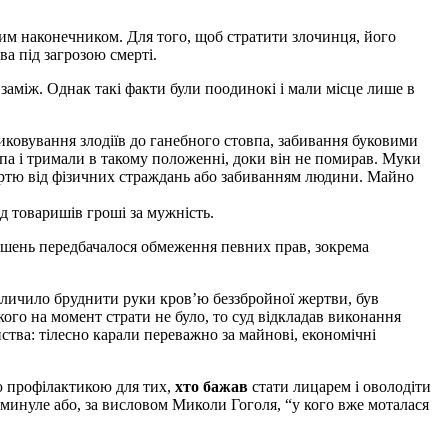
ним наконечником. Для того, щоб стратити злочинця, його
ва під загрозою смерті.
заміж. Однак такі факти бу­ли поодинокі і мали місце лише в
ковування злодіїв до ганебного стовпа, забивання буковими
па і тримали в такому положенні, доки він не помирав. Му­ки
мертю від фізичних страждань або забиванням людини. Майно
д товаришів гроші за мужність.
ушень передбачалося об­меження певних прав, зокрема
е личило бруднити руки кров’ю беззбройної жертви, був
ого на момент страти не було, то суд відкладав виконання
ства: тілесно карали переважно за майнові, економічні
ю профілактикою для тих,
хто бажав
стати лицарем і оволодіти
 минуле або, за висловом Миколи Гоголя, “у кого вже моталася