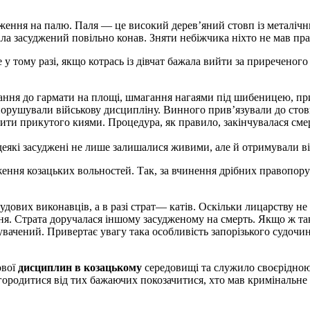
адження на палю. Паля — це високий дерев’яний стовп із металіч
іла засуджений повільно конав. Зняти небіжчика ніхто не мав пра
 тому разі, якщо котрась із дівчат бажала вийти за приреченого 
ння до гармати на площі, шмагання нагаями під шибеницею, при
 порушували військову дисципліну. Винного прив’язували до стов
бити прикуто­го киями. Процедура, як правило, закінчувалася с
 деякі засуджені не лише залишалися живими, але й отримували ві
ення коза­цьких вольностей. Так, за вчинення дрібних правопор
удових ви­конавців, а в разі страт— катів. Оскільки лицарству н
я. Страта доручалася іншому засудженому на смерть. Якщо ж так
нувачений. Привертає увагу така особливість запорізького судочин
ової
дисцип­
лин
в козацькому
середовищі та служило своєрідно
городитися від тих бажаючих покозачитися, хто мав кри­мінальне