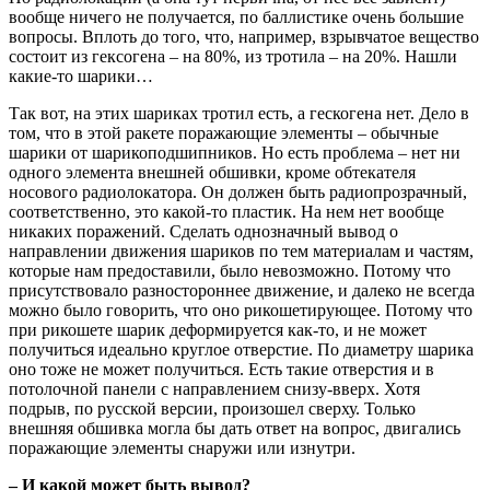
вообще ничего не получается, по баллистике очень большие
вопросы. Вплоть до того, что, например, взрывчатое вещество
состоит из гексогена – на 80%, из тротила – на 20%. Нашли
какие-то шарики…
Так вот, на этих шариках тротил есть, а гескогена нет. Дело в
том, что в этой ракете поражающие элементы – обычные
шарики от шарикоподшипников. Но есть проблема – нет ни
одного элемента внешней обшивки, кроме обтекателя
носового радиолокатора. Он должен быть радиопрозрачный,
соответственно, это какой-то пластик. На нем нет вообще
никаких поражений. Сделать однозначный вывод о
направлении движения шариков по тем материалам и частям,
которые нам предоставили, было невозможно. Потому что
присутствовало разностороннее движение, и далеко не всегда
можно было говорить, что оно рикошетирующее. Потому что
при рикошете шарик деформируется как-то, и не может
получиться идеально круглое отверстие. По диаметру шарика
оно тоже не может получиться. Есть такие отверстия и в
потолочной панели с направлением снизу-вверх. Хотя
подрыв, по русской версии, произошел сверху. Только
внешняя обшивка могла бы дать ответ на вопрос, двигались
поражающие элементы снаружи или изнутри.
– И какой может быть вывод?