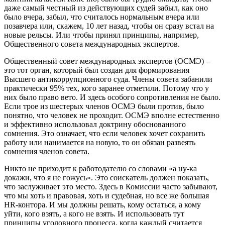
даже самый честный из действующих судей забыл, как оно
было вчера, забыл, что считалось нормальным вчера или
позавчера или, скажем, 10 лет назад, чтобы он сразу встал на
новые рельсы. Или чтобы принял принципы, например,
Общественного совета международных экспертов.
Общественный совет международных экспертов (ОСМЭ) –
это тот орган, который был создан для формирования
Высшего антикоррупционного суда. Члены совета забанили
практически 95% тех, кого заранее отметили. Потому что у
них было право вето. И здесь особого сопротивления не было.
Если трое из шестерых членов ОСМЭ были против, было
понятно, что человек не проходит. ОСМЭ вполне естественно
и эффективно использовал доктрину обоснованного
сомнения. Это означает, что если человек хочет сохранить
работу или нанимается на новую, то он обязан развеять
сомнения членов совета.
Никто не приходит к работодателю со словами «а ну-ка
докажи, что я не гожусь». Это соискатель должен показать,
что заслуживает это место. Здесь в Комиссии часто забывают,
что мы хоть и правовая, хоть и судебная, но все же большая
HR-контора. И мы должны решать, кому остаться, а кому
уйти, кого взять, а кого не взять. И использовать тут
принципы уголовного процесса, когда каждый считается