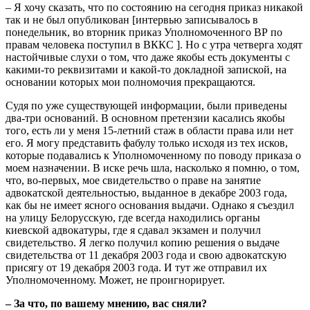
– Я хочу сказать, что по состоянию на сегодня приказ никакой
так и не был опубликован [интервью записывалось в
понедельник, во вторник приказ Уполномоченного ВР по
правам человека поступил в ВККС ]. Но с утра четверга ходят
настойчивые слухи о том, что даже якобы есть документы с
какими-то реквизитами и какой-то докладной запиской, на
основании которых мои полномочия прекращаются.
Судя по уже существующей информации, были приведены
два-три оснований. В основном претензии касались якобы
того, есть ли у меня 15-летний стаж в области права или нет
его. Я могу представить фабулу только исходя из тех исков,
которые подавались к Уполномоченному по поводу приказа о
моем назначении. В иске речь шла, насколько я помню, о том,
что, во-первых, мое свидетельство о праве на занятие
адвокатской деятельностью, выданное в декабре 2003 года,
как бы не имеет ясного основания выдачи. Однако я съездил
на улицу Белорусскую, где всегда находились органы
киевской адвокатуры, где я сдавал экзамен и получил
свидетельство. Я легко получил копию решения о выдаче
свидетельства от 11 декабря 2003 года и свою адвокатскую
присягу от 19 декабря 2003 года. И тут же отправил их
Уполномоченному. Может, не проигнорирует.
– За что, по вашему мнению, вас сняли?