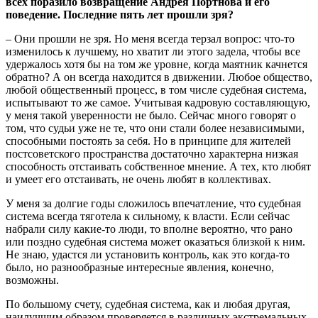
всех поразило возвращение Андрея Портнова и его
поведение. Последние пять лет прошли зря?
– Они прошли не зря. Но меня всегда терзал вопрос: что-то
изменилось к лучшему, но хватит ли этого задела, чтобы все
удержалось хотя бы на том же уровне, когда маятник качнется
обратно? А он всегда находится в движении. Любое общество,
любой общественный процесс, в том числе судебная система,
испытывают то же самое. Учитывая кадровую составляющую,
у меня такой уверенности не было. Сейчас много говорят о
том, что судьи уже не те, что они стали более независимыми,
способными постоять за себя. Но в принципе для жителей
постсоветского пространства достаточно характерна низкая
способность отстаивать собственное мнение. А тех, кто любят
и умеет его отстаивать, не очень любят в коллективах.
У меня за долгие годы сложилось впечатление, что судебная
система всегда тяготела к сильному, к власти. Если сейчас
набрали силу какие-то люди, то вполне вероятно, что рано
или поздно судебная система может оказаться близкой к ним.
Не знаю, удастся ли установить контроль, как это когда-то
было, но разнообразные интересные явления, конечно,
возможны.
По большому счету, судебная система, как и любая другая,
наилучшим образом проверяется в различных экстремальных