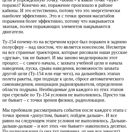
поразил? Конечно же, поражение произошло в районе
кабины. И это естественно, потому что это энергетически
наиболее эффективно. Это и с точки зрения масштабов
поражения более эффективно, потому что накрывается
экипаж, полем поражающих элементов накрываются
двигатели.
Ту-154 почему-то на встречном курсе был поражен в заднюю
полусферу – над хвостом, что является нонсенсом. Несмотря
на все странные траектории, которые рисовали наши русские
«друзья», так не бывает. И мы заново моделировали этот
процесс – с самого начала, с захвата учебной цели и начала
наведения, пуска, срыва наведения, возможности захвата
другой цели (Ту-154 или еще чего), на дальнейших этапах
полета ракеты, при подходе к цели, сбросе автоматического
самонаведения, инициации радиовзрывателя, определении
области подрыва. Необходимые для каждого из этих этапов
при стрельбе по Ту-154 условия не выполнялись. Просто так
не бывает – с точки зрения физики, радиолокации.
Мы пробовали рассматривать события после каждого этапа с
точки зрения «допустим, бывает, пойдем дальше». И все
равно на следующем этапе условия не выполнялись. Дальше-
дальше-дальше – и вот этих «не бывает» накопились десятки.
По радиолокации (а она тут первична, от нее все зависит)