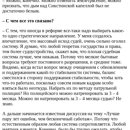
– Можно, конечно. Можно отменить землетрясение, можно
признать, что дым над Сикстинской капеллой был не
достаточно белым.
– С чем все это связано?
– С тем, что иногда в реформе все-таки надо выбирать какое-
то одно стратегическое направление. У меня создалось
впечатление, что массовый исход судей, очень сильно оголил
систему. Я думаю, что любой теоретик государства и права,
тем более судоустройства, скажет вам, что плохая судебная
система лучше, чем никакая. Потому что мелкие бытовые
вопросы требуют постоянного разрешения, и средние тоже.
Видимо, когда встал вопрос между очищением с обновлением
и поддержанием какой-то стабильности системы, баланс
сместился в сторону поддержания стабильности, чтобы хоть
что-то работало, поскольку совсем новым кадрам особо
взяться было неоткуда. Набрать их по методу патрульной
полиции? Но полицейского можно натренировать за 3 – 4
месяца. Можно ли натренировать за 3 – 4 месяца судью? Не
знаю.
А дальше начинается известная дискуссия на тему «Лучше
пару лет ошибок, чем бесконечный саботаж». Потому что
естественным образом любая система сопротивляется. Любой
маятник качается. Конечно, было бы трудно ожидать, чтобы