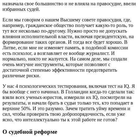
назначала свое большинство и не влияла на правосудие, ввели
избранных судей.
Если мы говорим о нашем Высшему совете правосудия, где,
например, гражданское общество получает какую-то роль, то
тут все несколько по-другому. Нужно просто не допускать
влияния исполнительной власти, включая президентскую, на
формирование таких органов. И тогда все будет хорошо. В
Литве, если мне не изменяет память, в подобной комиссии
есть психолог, а возглавляет ее вообще журналист. И
нормально, никто не жалуется. На самом деле, мы создали
очень могучие инструменты, которые позволяют с
достаточной степенью эффективности предотвратить
различные риски.
У нас 4 психологических тестирования, включая тест на IQ. Я
бы вообще с него начинал. В Голландии когда-то сделали так:
взяли всех ученых-юристов, измерили их IQ, посмотрели на
результаты, и начали брать в судьи только тех, кто попадает в
верхние 50%. И это разумно. Зачем тратить уйму времени и
сил, чтобы проверить твою добропорядочность, если уже
ясно, что интеллектуально ты к этой работе не готов?
О судебной реформе