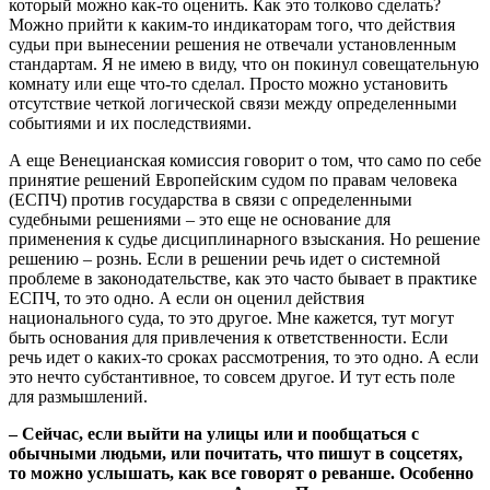
который можно как-то оценить. Как это толково сделать?
Можно прийти к каким-то индикаторам того, что действия
судьи при вынесении решения не отвечали установленным
стандартам. Я не имею в виду, что он покинул совещательную
комнату или еще что-то сделал. Просто можно установить
отсутствие четкой логической связи между определенными
событиями и их последствиями.
А еще Венецианская комиссия говорит о том, что само по себе
принятие решений Европейским судом по правам человека
(ЕСПЧ) против государства в связи с определенными
судебными решениями – это еще не основание для
применения к судье дисциплинарного взыскания. Но решение
решению – рознь. Если в решении речь идет о системной
проблеме в законодательстве, как это часто бывает в практике
ЕСПЧ, то это одно. А если он оценил действия
национального суда, то это другое. Мне кажется, тут могут
быть основания для привлечения к ответственности. Если
речь идет о каких-то сроках рассмотрения, то это одно. А если
это нечто субстантивное, то совсем другое. И тут есть поле
для размышлений.
– Сейчас, если выйти на улицы или и пообщаться с
обычными людьми, или почитать, что пишут в соцсетях,
то можно услышать, как все говорят о реванше. Особенно