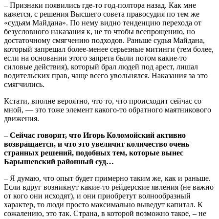
– Признаки появились где-то год-полтора назад. Как мне
кажется, с решения Высшего совета правосудия по тем же
«судьям Майдана». По нему видно тенденцию перехода от
безусловного наказания к, не то чтобы всепрощению, но
достаточному смягчению подходов. Раньше судья Майдана,
который запрещал более-менее серьезные митинги (тем более,
если на основании этого запрета были потом какие-то
силовые действия), который брал людей под арест, лишал
водительских прав, чаще всего увольнялся. Наказания за это
смягчились.
Кстати, вполне вероятно, что то, что происходит сейчас со
мной, — это тоже элемент какого-то обратного маятникового
движения.
– Сейчас говорят, что Игорь Коломойский активно
возвращается, и что это увеличит количество очень
странных решений, подобных тем, которые вынес
Барышевский районный суд…
– Я думаю, что опыт будет примерно таким же, как и раньше.
Если вдруг возникнут какие-то рейдерские явления (не важно
от кого они исходят), и они приобретут волнообразный
характер, то люди просто максимально выведут капитал. К
сожалению, это так. Страна, в которой возможно такое, – не