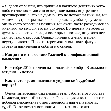
– Я далек от мысли, что причина в каких-то действиях кого-
либо из членов комиссии вследствие наших внутренних
противоречий. Я так не думаю. Это не похоже на них. Да, мы
можем внутри «грызться» по вопросам службы, да, у меня
очень часто особенная позиция, мы очень часто расходимся во
мнениях, но вряд ли это их рук дело. Во-первых, не хочется
думать о коллегах плохо, а во-вторых, похоже, ни у кого нет
сейчас такого ресурса. Однако причина, думаю, в моей
неуступчивости. Плюс интерес может вызывать фигура
субъекта назначения и орбита его связей.
– Как долго вы в составе Высшей квалификационной
комиссии?
– В октябре 2016 -го меня назначили, 26 октября. В должность
вступил 15 ноября.
– Как за это время изменился украинский судебный
корпус?
– Очень интересным был первый этап работы этого состава
Комиссии, который я не застал. Революция и возникшая с ее
победой перспектива ответственности напугала многих
судей. В тот момент все понимали, чтоза много лет