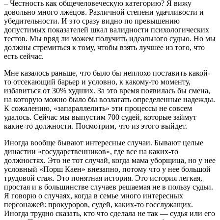
– Честность как общечеловеческую категорию? Я вижу
довольно много лжецов. Различной степени удачливости и
убедительности. И это сразу видно по превышению
допустимых показателей шкал валидности психологических
тестов. Мы вряд ли можем получить идеального судью. Но мы
должны стремиться к тому, чтобы взять лучшее из того, что
есть сейчас.
Мне казалось раньше, что было бы неплохо поставить какой-
то отсекающий барьер и условно, к какому-то моменту,
избавиться от 30% худших. За это время появилась бы смена,
на которую можно было бы возлагать определенные надежды.
К сожалению, «запараллелить» эти процессы не совсем
удалось. Сейчас мы выпустим 700 судей, которые займут
какие-то должности. Посмотрим, что из этого выйдет.
Иногда вообще бывают интересные случаи. Бывают целые
династии «государственников», где все на каких-то
должностях. Это не тот случай, когда мама уборщица, но у нее
условный «Порш Каен» внезапно, потому что у нее большой
трудовой стаж. Это понятная история. Это история легкая,
простая и в большинстве случаев решаемая не в пользу судьи.
Я говорю о случаях, когда в семье много интересных
персонажей: прокуроров, судей, каких-то госслужащих.
Иногда трудно сказать, кто что сделала не так — судья или его