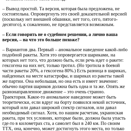
– Вывод простой. Та версия, которая была предложена, не
состоятельна. Опровергнуть это своей доказательной версией
(поскольку нет внешней обшивки, нет того, сего, пятого-
десятого), к сожалению, не представляется возможным.
– Если говорить не о судебном решении, а лично ваша
версия, – на что это больше похоже?
– Вариантов два. Первый – аномальное наведение какой-либо
подобной ракеты. Хотя это опровергается шариками, на
которых нет того, что должно быть, если речь идет о ракете:
гексогена на них нет, только тротил. (Но тротила в боевой
части ракеты 20%, а гексогена 80%.) Есть разница в шариках,
найденных на месте катастрофы, и шариках из ракеты такой
же партии. Она небольшая, но она есть и имеет значение:
обычно партия шариков должна быть одна и та же. Опять же
разнонаправленное движение – это очень странно.
Траектория. Какое-то аномальное наведение может быть
теоретически, если вдруг на борту появился некий источник,
который или давал широкий спектр сигналов, или давал
необходимый сигнал. Хотя, по нашим расчетам, украинская
ракета, при тех условиях, которые были, должна была упасть
где-то в километрах ста, а самолет был в 240 км. По своим
ТТХ, она, конечно, может достигнуть этого места, но только