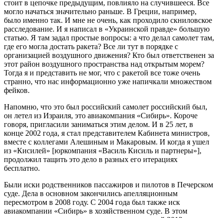
стоит в цепочке предыдущим, повлияло на случившееся. Все
могло начаться значительно раньше. В Греции, например,
было именно так. И мне не очень, как проходило скниловское
расследование. И я написал в «Украинской правде» большую
статью. Я там задал простые вопросы: а что делал самолет там,
где его могла достать ракета? Все ли тут в порядке с
организацией воздушного движения? Кто был ответственен за
этот район воздушного пространства над открытым морем?
Тогда я и представить не мог, что с ракетой все тоже очень
странно, что нас информационно уже напичкали множеством
фейков.
Напомню, что это был российский самолет российский был,
он летел из Израиля, это авиакомпания «Сибирь». Короче
говоря, пригласили заниматься этим делом. И в 25 лет, в
конце 2002 года, я стал представителем Кабинета министров,
вместе с коллегами Алешиным и Макаровым. И когда я ушел
из «Кисилей» [юркомпания «Василь Кисиль и партнеры»],
продолжил тащить это дело в разных его итерациях
бесплатно.
Были иски родственников пассажиров и пилотов в Печерском
суде. Дела в основном закончились апелляционным
пересмотром в 2008 году. С 2004 года был также иск
авиакомпании «Сибирь» в хозяйственном суде. В этом