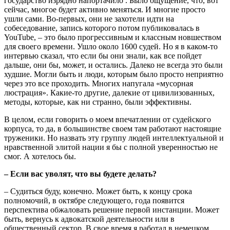
государство изрядно напортачило . Было ощущение, что, вот
сейчас, многое будет активно меняться. И многие просто
ушли сами. Во-первых, они не захотели идти на
собеседование, запись которого потом публиковалась в
YouTube, – это было прогрессивным и классным новшеством
для своего времени. Ушло около 1600 судей. Но я в каком-то
интервью сказал, что если бы они знали, как все пойдет
дальше, они бы, может, и остались. Далеко не всегда это были
худшие. Могли быть и люди, которым было просто неприятно
через это все проходить. Многих напугала «мусорная
люстрация». Какие-то другие, далекие от цивилизованных,
методы, которые, как ни странно, были эффективны.
В целом, если говорить о моем впечатлении от судейского
корпуса, то да, в большинстве своем там работают настоящие
труженики. Но назвать эту группу людей интеллектуальной и
нравственной элитой нации я бы с полной уверенностью не
смог. А хотелось бы.
– Если вас уволят, что вы будете делать?
– Судиться буду, конечно. Может быть, к концу срока
полномочий, в октябре следующего, года появится
перспектива обжаловать решение первой инстанции. Может
быть, вернусь к адвокатской деятельности или в
общественный сектор. В свое время я работал в немецком