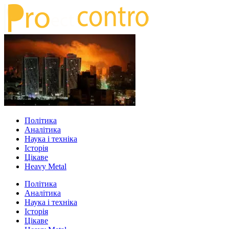
Політика
Аналітика
Наука і техніка
Історія
Цікаве
Heavy Metal
Політика
Аналітика
Наука і техніка
Історія
Цікаве