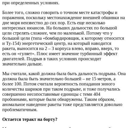
при определенных условиях.
Более того, сложно говорить о точном месте катастрофы и
поражения, поскольку местонахождение внешней обшивки на
дне моря неизвестно до сих пор. Есть еще несколько
интересных нюансов. На больших дальностях по большой
цели стрелять сложнее, чем по маленькой. Потому что у
большой цели (типа «бомбардировщик, к которому относится
и Ту-154) энергетический центр, на который наводится
ракета, выносится на 2 – 3 корпуса влево, вправо, вверх, то
есть он «гуляет». Плюс имеет значение турбинный эффект
двигателей. Подрыв в таких условиях происходит
значительно дальше.
Мы считали, какой должна была быть дальность подрыва. Она
должна была быть значительно большей – не 15 метров, а
более 100. Потом считали вероятность попадания энного
количества шариков при таком подрыве, и тоже получались
совершенно несопоставимые единицы с теми 404
пробоинами, которые были обнаружены. Таким образом,
аномальное наведение ракеты тоже представляется довольно
проблематичным.
Остается теракт на борту?