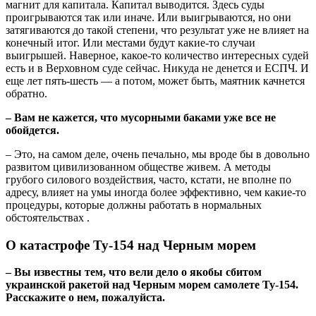
магнит для капитала. Капитал выводится. Здесь суды
проигрываются так или иначе. Или выигрываются, но они
затягиваются до такой степени, что результат уже не влияет на
конечный итог. Или местами будут какие-то случаи
выигрышей. Наверное, какое-то количество интересных судей
есть и в Верховном суде сейчас. Никуда не денется и ЕСПЧ. И
еще лет пять-шесть — а потом, может быть, маятник качнется
обратно.
– Вам не кажется, что мусорными баками уже все не
обойдется.
– Это, на самом деле, очень печально, мы вроде бы в довольно
развитом цивилизованном обществе живем. А методы
грубого силового воздействия, часто, кстати, не вполне по
адресу, влияет на умы иногда более эффективно, чем какие-то
процедуры, которые должны работать в нормальных
обстоятельствах .
О катастрофе Ту-154 над Черным морем
– Вы известны тем, что вели дело о якобы сбитом
украинской ракетой над Черным морем самолете Ту-154.
Расскажите о нем, пожалуйста.