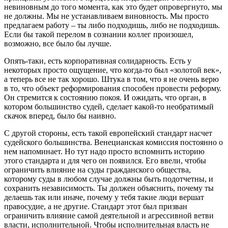
невиновным до того момента, как это будет опровергнуто, мы
не должны. Мы не устанавливаем виновность. Мы просто
предлагаем работу – ты либо подходишь, либо не подходишь.
Если бы такой перелом в сознании коллег произошел,
возможно, все было бы лучше.
Опять-таки, есть корпоративная солидарность. Есть у
некоторых просто ощущение, что когда-то был «золотой век»,
а теперь все не так хорошо. Штука в том, что я не очень верю
в то, что объект реформирования способен провести реформу.
Он стремится к состоянию покоя. И ожидать, что орган, в
котором большинство судей, сделает какой-то необратимый
скачок вперед, было бы наивно.
С другой стороны, есть такой европейский стандарт насчет
судейского большинства. Венецианская комиссия постоянно о
нем напоминает. Но тут надо просто вспомнить историю
этого стандарта и для чего он появился. Его ввели, чтобы
ограничить влияние на суды гражданского общества,
которому суды в любом случае должны быть подотчетны, и
сохранить независимость. Ты должен объяснить, почему ты
делаешь так или иначе, почему у тебя такие люди вершат
правосудие, а не другие. Стандарт этот был призван
ограничить влияние самой деятельной и агрессивной ветви
власти, исполнительной. Чтобы исполнительная власть не