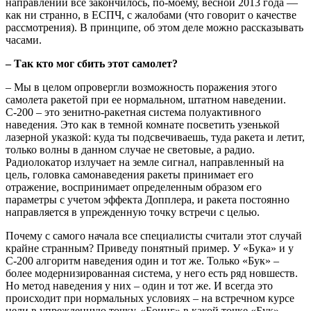
направлении все закончилось, по-моему, весной 2013 года —
как ни странно, в ЕСПЧ, с жалобами (что говорит о качестве
рассмотрения). В принципе, об этом деле можно рассказывать
часами.
– Так кто мог сбить этот самолет?
– Мы в целом опровергли возможность поражения этого
самолета ракетой при ее нормальном, штатном наведении.
С-200 – это зенитно-ракетная система полуактивного
наведения. Это как в темной комнате посветить узенькой
лазерной указкой: куда ты подсвечиваешь, туда ракета и летит,
только волны в данном случае не световые, а радио.
Радиолокатор излучает на земле сигнал, направленный на
цель, головка самонаведения ракеты принимает его
отражение, воспринимает определенным образом его
параметры с учетом эффекта Допплера, и ракета постоянно
направляется в упрежденную точку встречи с целью.
Почему с самого начала все специалисты считали этот случай
крайне странным? Приведу понятный пример. У «Бука» и у
С-200 алгоритм наведения один и тот же. Только «Бук» –
более модернизированная система, у него есть ряд новшеств.
Но метод наведения у них – один и тот же. И всегда это
происходит при нормальных условиях – на встречном курсе
цели в упрежденную точку. «Боинг» в какой точке «Бук»