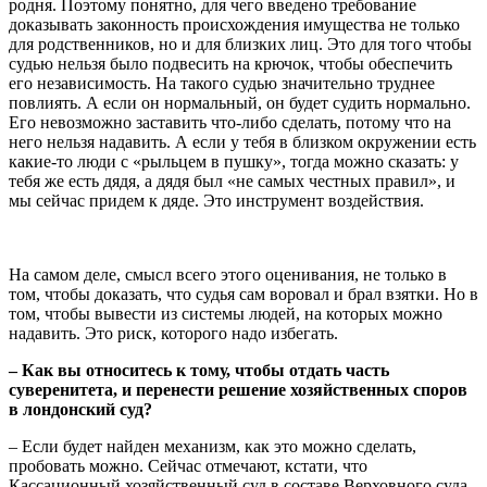
родня. Поэтому понятно, для чего введено требование
доказывать законность происхождения имущества не только
для родственников, но и для близких лиц. Это для того чтобы
судью нельзя было подвесить на крючок, чтобы обеспечить
его независимость. На такого судью значительно труднее
повлиять. А если он нормальный, он будет судить нормально.
Его невозможно заставить что-либо сделать, потому что на
него нельзя надавить. А если у тебя в близком окружении есть
какие-то люди с «рыльцем в пушку», тогда можно сказать: у
тебя же есть дядя, а дядя был «не самых честных правил», и
мы сейчас придем к дяде. Это инструмент воздействия.
На самом деле, смысл всего этого оценивания, не только в
том, чтобы доказать, что судья сам воровал и брал взятки. Но в
том, чтобы вывести из системы людей, на которых можно
надавить. Это риск, которого надо избегать.
– Как вы относитесь к тому, чтобы отдать часть
суверенитета, и перенести решение хозяйственных споров
в лондонский суд?
– Если будет найден механизм, как это можно сделать,
пробовать можно. Сейчас отмечают, кстати, что
Кассационный хозяйственный суд в составе Верховного суда