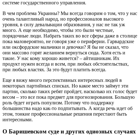
системе государственного управления.
В чем проблема Украины? Мы всегда говорим о том, что у нас
очень талантливый народ, но профессионалов высокого
уровня, в силу девальвации образования, у нас не так уж
много. А еще необходимо, чтобы это были честные,
порядочные люди. Набрать таких во все сферы даже в столице
пока маловероятно, не говоря уже о периферии. Гарвардские
или оксфордские мальчики и девочки? Я бы не сказал, что
они массово горят желанием вернуться сюда. Хотя есть и
такие. У нас кому хорошо живется? – айтишникам. Их
продукт нужен всегда и всем, при любых обстоятельствах,
при любых властях. За это будут платить всегда.
Еще я вижу много перспективных интересных людей в
некоторых партийных списках. Но какое место займут эти
партии, сколько таких ребят пройдет, насколько их голос будет
весом – это все пока предмет для прогнозирования. Большую
роль будет играть популизм. Потому что поддержку
большинства надо как-то подпитывать. А когда речь идет об
этом, тонкие профессиональные решения перестают быть
интересными.
О Баришевском суде и других одиозных случаях