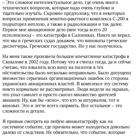
– Это сложное интеллектуальное дело, где очень много
технических вопросов, которые надо очень глубоко и
тщательно изучать. Скромно предположу, что в некоторых
вопросах применения зенитно-ракетного комплекса С-200 я
поднаторел неплохо, а также в радиолокации и так далее.
Первое мое авиационное дело (мне тогда всего 20
исполнилось) – это катастрофа в Салониках. Никто не верил,
что мы в греческих судах докажем, что виноваты греческие
диспетчеры, Греческое государство. Но у нас получилось.
На меня также произвела большое впечатление катастрофа в
Скнылове в 2002 году. Потому что я считал тогда, да и сейчас
считаю, что взвалить всю вину на пилотов в тех
обстоятельства было несколько неправильно. Было допущено
множество серьезных организационных ошибок со стороны
украинских авиационных властей. В комплексе эту систему
никто нормально не рассматривал. Люди видели на экранах,
что упал самолет и просто скосил множество зрителей
авиашоу. Ну, как бы «ясно», что кто за штурвалом, тот и
виноват. Это и легче всего скормить. Все остальное – это
сложности и детали.
Я привык смотреть на любую авиакатастрофу как на
системное событие, где причина может находиться довольно
далеко от следствия. Не обязательно, что событие, которые