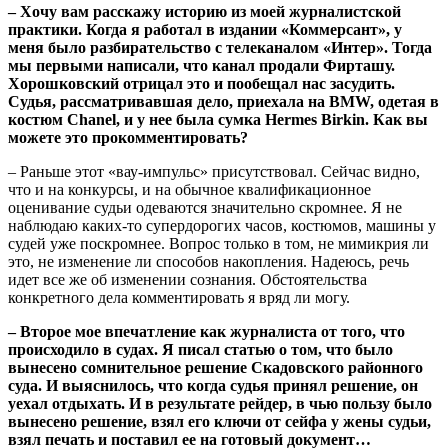
– Хочу вам расскажу историю из моей журналистской
практики. Когда я работал в издании «Коммерсант», у
меня было разбирательство с телеканалом «Интер». Тогда
мы первыми написали, что канал продали Фирташу.
Хорошковский отрицал это и пообещал нас засудить.
Судья, рассматривавшая дело, приехала на BMW, одетая в
костюм Chanel, и у нее была сумка Hermes Birkin. Как вы
можете это прокомментировать?
– Раньше этот «вау-импульс» присутствовал. Сейчас видно,
что и на конкурсы, и на обычное квалификационное
оценивание судьи одеваются значительно скромнее. Я не
наблюдаю каких-то супердорогих часов, костюмов, машины у
судей уже поскромнее. Вопрос только в том, не мимикрия ли
это, не изменение ли способов накопления. Надеюсь, речь
идет все же об изменении сознания. Обстоятельства
конкретного дела комментировать я вряд ли могу.
– Второе мое впечатление как журналиста от того, что
происходило в судах. Я писал статью о том, что было
вынесено сомнительное решение Скадовского районного
суда. И выяснилось, что когда судья принял решение, он
уехал отдыхать. И в результате рейдер, в чью пользу было
вынесено решение, взял его ключи от сейфа у жены судьи,
взял печать и поставил ее на готовый документ…