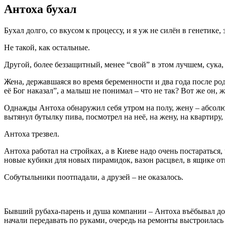
Антоха бухал
Бухал долго, со вкусом к процессу, и я уж не силён в генетике
Не такой, как остальные.
Другой, более беззащитный, менее “свой” в этом лучшем, сука,
Жена, державшаяся во время беременности и два года после родо
её Бог наказал”, а малыш не понимал – что не так? Вот же он,
Однажды Антоха обнаружил себя утром на полу, жену – абсолю
вытянул бутылку пива, посмотрел на неё, на жену, на квартиру
Антоха трезвел.
Антоха работал на стройках, а в Киеве надо очень постараться,
новые кубики для новых пирамидок, вазон расцвел, в ящике отк
Собутыльники поотпадали, а друзей – не оказалось.
Бывший рубаха-парень и душа компании – Антоха въёбывал до д
начали передавать по руками, очередь на ремонты выстроилась