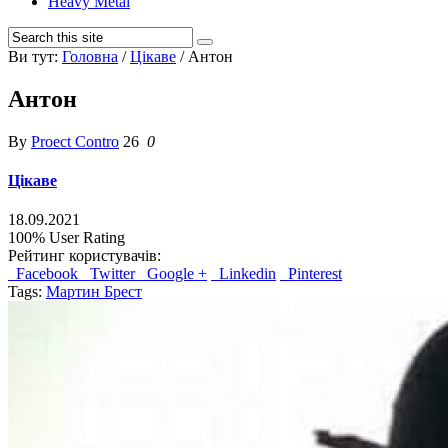
Heavy Metal
Ви тут:
Головна
/
Цікаве
/
Антон
Антон
By
Proect Contro
26
0
Цікаве
18.09.2021
100%
User Rating
Рейтинг користувачів:
Facebook
Twitter
Google +
Linkedin
Pinterest
Tags:
Мартин Брест