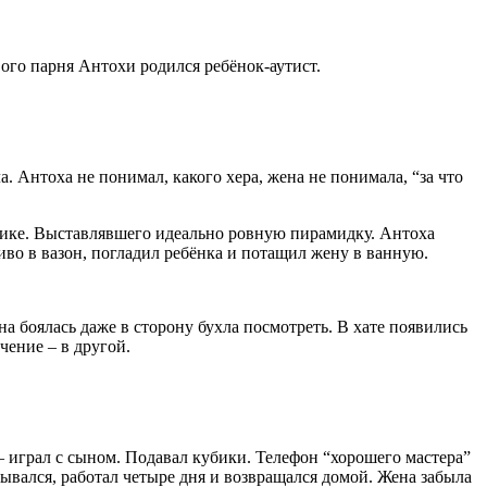
ового парня Антохи родился ребёнок-аутист.
а. Антоха не понимал, какого хера, жена не понимала, “за что
нике. Выставлявшего идеально ровную пирамидку. Антоха
пиво в вазон, погладил ребёнка и потащил жену в ванную.
она боялась даже в сторону бухла посмотреть. В хате появились
чение – в другой.
– играл с сыном. Подавал кубики. Телефон “хорошего мастера”
зывался, работал четыре дня и возвращался домой. Жена забыла