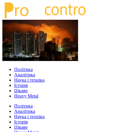
Політика
Аналітика
Наука і техніка
Історія
Цікаве
Heavy Metal
Політика
Аналітика
Наука і техніка
Історія
Цікаве