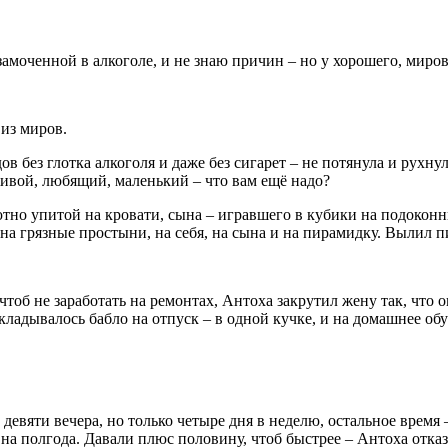
, замоченной в алкоголе, и не знаю причин – но у хорошего, мир
 из миров.
в без глотка алкоголя и даже без сигарет – не потянула и рухнул
 живой, любящий, маленький – что вам ещё надо?
тно упитой на кровати, сына – игравшего в кубики на подокон
, на грязные простыни, на себя, на сына и на пирамидку. Вылил 
 чтоб не заработать на ремонтах, Антоха закрутил жену так, что 
ладывалось бабло на отпуск – в одной кучке, и на домашнее обу
евяти вечера, но только четыре дня в неделю, остальное время 
 на полгода. Давали плюс половину, чтоб быстрее – Антоха отка