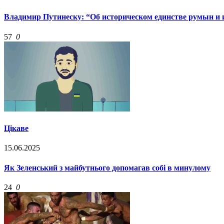
Владимир Путинеску: “Об историческом единстве румын и 
57
0
Цікаве
15.06.2025
Як Зеленський з майбутнього допомагав собі в минулому
24
0