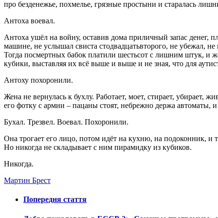
про безденежье, похмелье, грязные простыни и старалась лишни
Антоха воевал.
Антоха ушёл на войну, оставив дома приличный запас денег, п
машине, не услышал свиста стодвадцатьвторого, не убежал, не 
Тогда посмертных бабок платили шестьсот с лишним штук, и жен
кубики, выставляя их всё выше и выше и не зная, что для аутис
Антоху похоронили.
Жена не вернулась к бухлу. Работает, моет, стирает, убирает, 
его фотку с армии – пацаны стоят, небрежно держа автоматы, и 
Бухал. Трезвел. Воевал. Похоронили.
Она трогает его лицо, потом идёт на кухню, на подоконник, и т
Но никогда не складывает с ним пирамидку из кубиков.
Никогда.
Мартин Брест
Попередня стаття