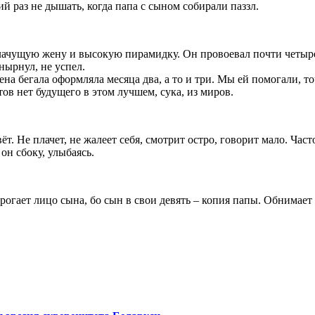
й раз не дышать, когда папа с сыном собирали паззл.
лачущую жену и высокую пирамидку. Он провоевал почти четыре 
нырнул, не успел.
а бегала оформляла месяца два, а то и три. Мы ей помогали, то
тов нет будущего в этом лучшем, сука, из миров.
живёт. Не плачет, не жалеет себя, смотрит остро, говорит мало. 
он сбоку, улыбаясь.
рогает лицо сына, бо сын в свои девять – копия папы. Обнимает 