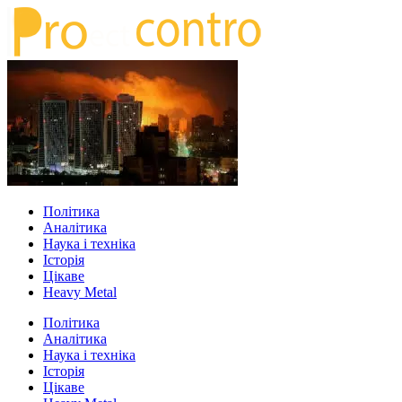
Політика
Аналітика
Наука і техніка
Історія
Цікаве
Heavy Metal
Політика
Аналітика
Наука і техніка
Історія
Цікаве