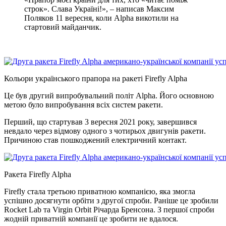
строк». Слава Україні!», – написав Максим
Поляков 11 вересня, коли Alpha викотили на
стартовий майданчик.
Кольори українського прапора на ракеті Firefly Alpha
Це був другий випробувальний політ Alpha. Його основною
метою було випробування всіх систем ракети.
Перший, що стартував 3 вересня 2021 року, завершився
невдало через відмову одного з чотирьох двигунів ракети.
Причиною став пошкоджений електричний контакт.
Ракета Firefly Alpha
Firefly стала третьою приватною компанією, яка змогла
успішно досягнути орбіти з другої спроби. Раніше це зробили
Rocket Lab та Virgin Orbit Річарда Бренсона. З першої спроби
жодній приватній компанії це зробити не вдалося.