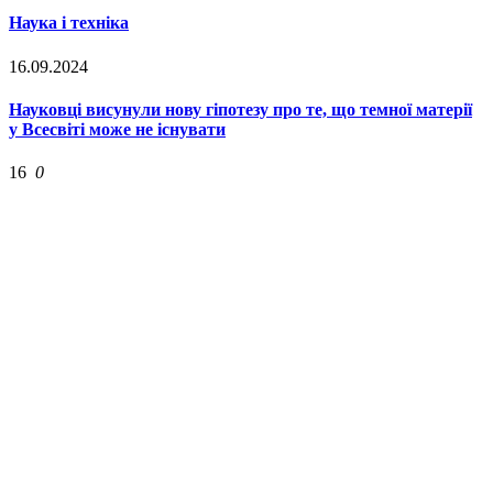
Наука і техніка
16.09.2024
Науковці висунули нову гіпотезу про те, що темної матерії
у Всесвіті може не існувати
16
0