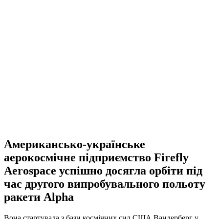
Американсько-українське
аерокосмічне підприємство Firefly
Aerospace успішно досягла орбіти під
час другого випробувального польоту
ракети Alpha
Вона стартувала з бази космічних сил США Вандерберг у