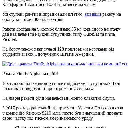
Каліфорнії 1 жовтня о 10:01 за київським часом
Усі ступені ракети відпрацювали штатно,
вивівши
ракету на
орбіту висотою 300 кілометрів.
Ракета доставила у космос близько 35 кг корисного вантажу:
два навчальні та наукові супутники типу CubeSat та пʼять
PicoSat.
На борту також є капсула зі 128 поштовими картками від
студентів зі всіх Сполучених Штатів Америки.
Ракета Firefly Alpha на орбіті
У компанії підтвердили успішне відділення супутників. Їхні
власники повідомили про отримання сигналу.
На лівреї ракети були намальовані жовто-блакитні смуги.
З 2017 року український підприємець Максим Поляков вклав
у компанію близько $210 млн, проте був вимушений продати
свою частку під тиском американського уряду.
«Прапор моєї країни для тих, хто «читає поміж