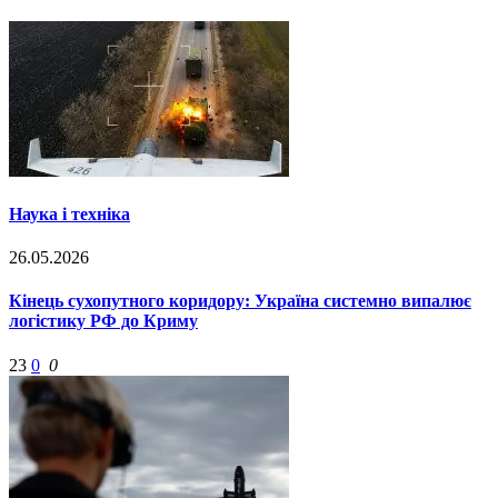
Наука і техніка
26.05.2026
Кінець сухопутного коридору: Україна системно випалює
логістику РФ до Криму
23
0
0