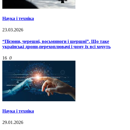
Наука і техніка
23.03.2026
“Пісюни, черешні, восьминоги і шершні”. Що таке
українські дрони-перехоплювачі і чому їх всі хочуть
16
0
Наука і техніка
29.01.2026