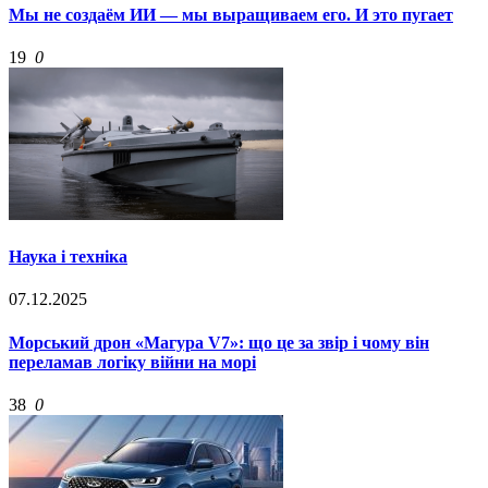
Мы не создаём ИИ — мы выращиваем его. И это пугает
19
0
Наука і техніка
07.12.2025
Морський дрон «Магура V7»: що це за звір і чому він
переламав логіку війни на морі
38
0