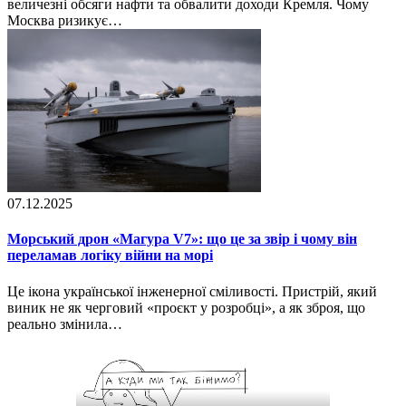
величезні обсяги нафти та обвалити доходи Кремля. Чому
Москва ризикує…
07.12.2025
Морський дрон «Магура V7»: що це за звір і чому він
переламав логіку війни на морі
Це ікона української інженерної сміливості. Пристрій, який
виник не як черговий «проєкт у розробці», а як зброя, що
реально змінила…