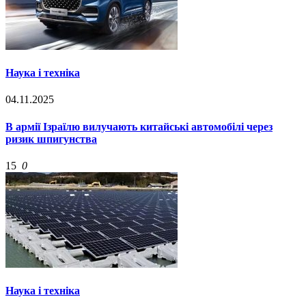
Наука і техніка
04.11.2025
В армії Ізраїлю вилучають китайські автомобілі через
ризик шпигунства
15
0
Наука і техніка