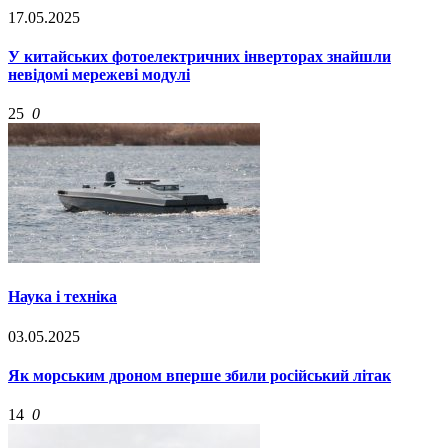
17.05.2025
У китайських фотоелектричних інверторах знайшли
невідомі мережеві модулі
25
0
Наука і техніка
03.05.2025
Як морським дроном вперше збили російський літак
14
0