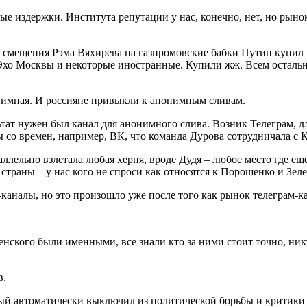
ые издержки. Института репутации у нас, конечно, нет, но рыно
 смещения Рэма Вяхирева на газпромовские бабки Путин купил 
хо Москвы и некоторые иностранные. Купили жж. Всем остальн
нимная. И россияне привыкли к анонимным сливам.
ультат нужен был канал для анонимного слива. Возник Телеграм, 
ы со времен, например, ВК, что команда Дурова сотрудничала с
ллельно взлетала любая херня, вроде Дудя – любое место где ещ
траны – у нас кого не спроси как относятся к Порошенко и Зел
-каналы
, но это произошло уже после того как рынок телеграм-к
нского были именными, все знали кто за ними стоит точно, ник
в.
ый автоматически выключил из политической борьбы и критики в