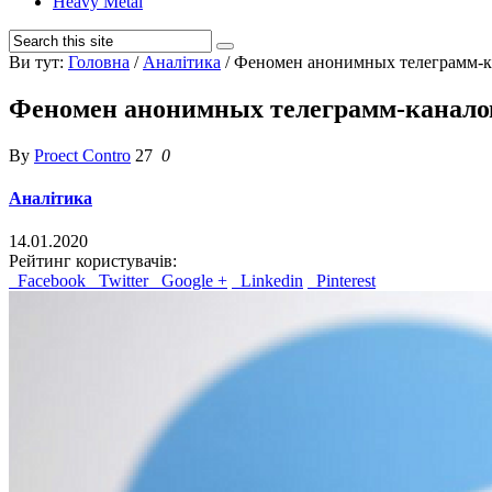
Heavy Metal
Ви тут:
Головна
/
Аналітика
/
Феномен анонимных телеграмм-ка
Феномен анонимных телеграмм-каналов 
By
Proect Contro
27
0
Аналітика
14.01.2020
Рейтинг користувачів:
Facebook
Twitter
Google +
Linkedin
Pinterest