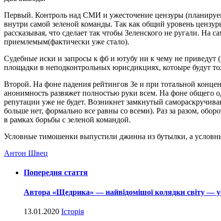
Первый. Контроль над СМИ и ужесточение цензуры (планиру
внутри самой зеленой команды. Так как общий уровень цензу
рассказывая, что сделает так чтобы Зеленского не ругали. На с
приемлемым(факт
ически уже стало).
Судебные иски и запросы к фб и ютубу ни к чему не приведут 
площадки в неподконтрольны
х юрисдикциях, котоыре будут т
Второй. На фоне падения рейтингов Зе и при тотальной концен
анонимность развяжет полностью руки всем. На фоне общего од
репутации уже не будет. Возникнет замкнутый самораскручив
больше нет, формально все равны со всеми). Раз за разом, обор
в рамках борьбы с зеленой командой.
Условные тимошенки выпустили джинна из бутылки, а условные
Антон Швец
Попередня стаття
Автора «Щедрика» — ​найвідомішої колядки світу — ​у
13.01.2020
Історія