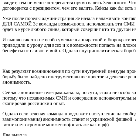
входит, тем не менее остерегается прямо валить Зеленского. Ч
договорится с президентом, чем его валить. Кейсы как бы есть 
Уже после победы администрация Зе начала налаживать конт
ДЛЯ САМОЙ Зе команды возможность использовать эти СМИ дл
будет в курсе любого слива, который совершит кто-то другой и
И вышло так что не особо умелые в аппаратной и бюрократиче
приводили к урону для всех и к возможности попасть на плох
бенефиты от сливов и войн. Однако внутриполитичес
кая борьб
Как результат возникновения по сути внутренней цензуры про
борьбу было найдено инструментально
е простое и дешевое реш
анонимность.
Сейчас анонимные телеграм-каналы
, по сути, стали не особ
потому что независимых СМИ и совершенно неподконтрольны
скопировав российский опыт.
Однако если зеленая команда продолжит наступление на свобо
взаимопонимания
) анонимность станет и украинской фишкой.
возникнет огромное множество(опять
же как в рф).
Два вывода.