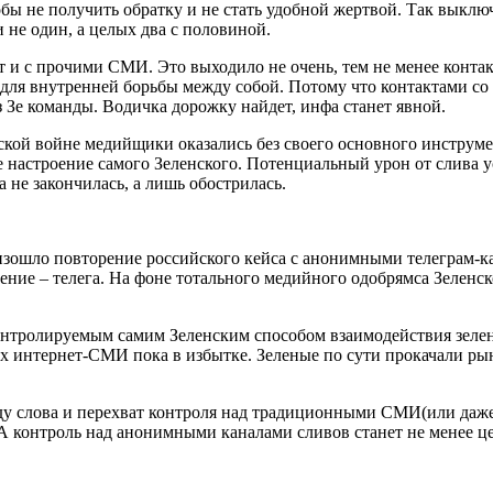
тобы не получить обратку и не стать удобной жертвой. Так выкл
и не один, а целых два с половиной.
акт и с прочими СМИ. Это выходило не очень, тем не менее к
я внутренней борьбы между собой. Потому что контактами со
з Зе команды. Водичка дорожку найдет, инфа станет явной.
ской
войне медийщики оказались без своего основного инструм
ое настроение самого Зеленского. Потенциальный урон от слива
а не закончилась, а лишь обострилась.
изошло повторение российского кейса с анонимными телеграм-к
ение – телега. На фоне тотального медийного одобрямса Зеленск
о контролируемым самим Зеленским способом взаимодействия зел
х интернет-СМИ пока в избытке. Зеленые по сути прокачали рын
ду слова и перехват контроля над традиционными СМИ(или даже
 А контроль над анонимными каналами сливов станет не менее ц