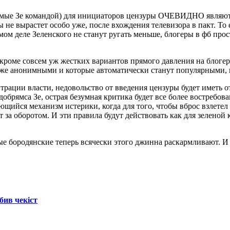
емые Зе командой) для инициаторов цензуры ОЧЕВИДНО являют
ры не вырастет особо уже, после вхождения телевизора в пакт
амом деле Зеленского не станут ругать меньше, блогеры в фб про
(кроме совсем уж жестких вариантов прямого давления на блоге
оже анонимными и которые автоматически станут популярными, п
трации власти, недовольство от введения цензуры будет иметь 
обрямса Зе, острая безумная критика будет все более востребов
аю
щийся механизм истерики, когда для того, чтобы вброс взлетел
от за оборотом. И эти правила будут действовать как для зелено
 бородянские теперь всячески этого джинна раскармливают. И 
бив чекіст