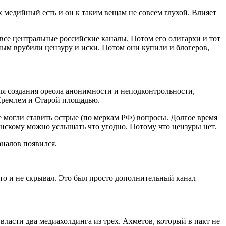
к медийный есть и он к таким вещам не совсем глухой. Влияет
все центральные российские каналы. Потом его олигархи и тот
ым врубили цензуру и иски. Потом они купили и блогеров,
для создания ореола анонимности и неподконтрольно
сти,
 Кремлем и Старой площадью.
е могли ставить острые (по меркам РФ) вопросы. Долгое время
енскому можно услышать что угодно. Потому что цензуры нет.
анало
в появился.
то и не скрывал. Это был просто дополнительный канал
ласти два медиахолдинга из трех. Ахметов, который в пакт не