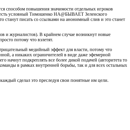
ся способом повышения значимости отдельных игроков
. То есть условный Тимошенко НА@БЫВАЕТ Зеленского
сто станут писать со ссылками на анонимный слив и это станет
ров и журналистов). В крайнем случае возникнут новые
росто потому что взлетят.
отрицательный медийный эффект для власти, потому что
анной,
а никаких ограничителей в виде даже эфемерной
 его начнут подкреплять все более дикой подачей (авторит
ета то
й команды в рамках внутренней борьбы, так и для всех остальных
каждый сделал это преследуя свои понятные им цели.