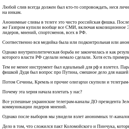
Любой слив всегда должен был кто-то сопровождать, неся личн
на инкам.
Анонимные сливы в телеге это чисто российская фишка. После
же Газпром купили вообще все СМИ, включая кокозиционное Э
лидеров, мнений, спортсменов, всех в РФ.
Соотвественно вся медийка была или подконтрольная или ано
Однако внутриполитичес
кая борьба не закончилась и как рез
которого власти РФ сделали немало сделали. Хотя есть пример
Тем не менее инструмент был идеальный для рф и взлетел. Пара
фишкой Дудя был вопрос про Путина, смешное дело для нашей с
Потом Сечины, Кремль и прочие олигархи скупили и телеграм
Почему эта херня начала взлетать у нас?
Все успешные украинские телеграм-каналы
ДО президента Зеле
коммуникации лидеров мнений.
Однако после выборов мы увидели взлет анонимных тг-канало
Дело в том, что сложился пакт Коломойского и Пинчука, котор