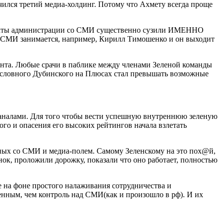
ючился третий медиа-холдинг. Потому что Ахмету всегда проще
онтакты администрации со СМИ существенно сузили ИМЕННО
 СМИ занимается, например, Кирилл Тимошенко и он выходит
ента. Любые срачи в паблике между членами Зеленой команды
 условного Дубинского на Плюсах стал превышать возможные
анала
ми. Для того чтобы вести успешную внутреннюю зеленую
ого и опасения его высоких рейтингов начала взлетать
еных со СМИ и медиа-полем. Самому Зеленскому на это пох@й,
ок, проложили дорожку, показали что оно работает, полностью
 на фоне простого налаживания сотрудничества и
енным, чем контроль над СМИ(как и произошло в рф). И их