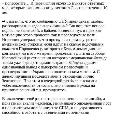
– попробуйте… И перечислил около 15 пунктов ответных
мер, которые экономически уничтожат Россию в течение 10
лет.
➡ Заметили, что по сообщению ОПУ, президенты, якобы,
разговаривали о «деолигархизации»? Так вот, этот вопрос
поднял не Зеленский, а Байден. Разнеся в пух и прах как
мотивацию этого процесса, так и преследуемые цели.
Источник утверждает, что прозвучала прямая угроза с
американской стороны: если вдруг на скамье подсудимых
окажется Порошенко (у которого с Белым домом давние
контакты), но в это же время продолжит гулять на свободе
Коломойский (в отношении которого американская Фемида
завела уже 4 дела), то администрация Байдена сделает
однозначный вывод о выборочном правосудии и
преследовании в Украине по политическим мотивам. С
далеко идущими последствиями в отношении лично
Зеленского. При этом в очередной раз была высказана
«обеспокоенность» относительно влияния Ермака на
принятие решений т.н. президентом.
В заключение ещё раз повторю: изложенное – не инсайд, а
приватный анализ человека, занимавшего определённый пост
в политическом истеблишменте США, и не утратившего
способность работать с различными источниками