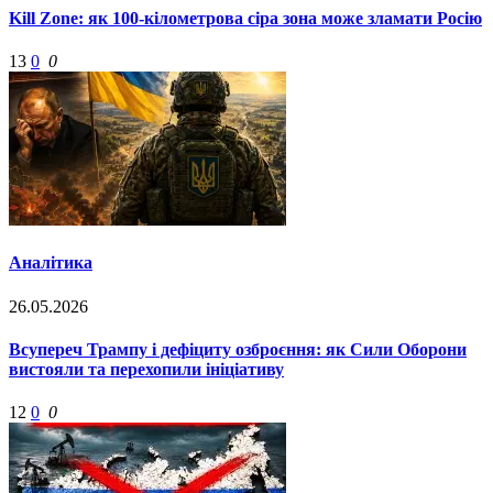
Kill Zone: як 100-кілометрова сіра зона може зламати Росію
13
0
0
Аналітика
26.05.2026
Всупереч Трампу і дефіциту озброєння: як Сили Оборони
вистояли та перехопили ініціативу
12
0
0