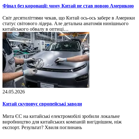
Фінал без коронації: чому Китай не став новою Америкою
Світ десятиліттями чекав, що Китай ось-ось забере в Америки
статус світового лідера. Але детальна анатомія нинішнього
китайського обвалу в оптиці…
24.05.2026
Китай скуповує європейські заводи
Мита ЄС на китайські електромобілі зробили локальне
виробництво для китайських компаній вигіднішим, ніж
експорт. Результат? Хвиля поглинань