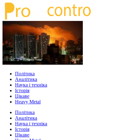
Політика
Аналітика
Наука і техніка
Історія
Цікаве
Heavy Metal
Політика
Аналітика
Наука і техніка
Історія
Цікаве