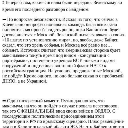
❗ Теперь о том, какие сигналы были переданы Зеленскому во
время его последнего разговора с Байденом:
➡ По вопросам безопасности. Исходя из того, что сейчас в
Киеве явно непрофессиональная команда, была высказана
настоятельная просьба сидеть ровно, пока Вашингтон будет
договариваться с Москвой. Зеленский пытался вякать о своих
«10 шагах по установлению мира», но, якобы, даже Байден
сказал, что это хрень собачья, и Москва всё равно нае…
обманет. Источник считает, что американская сторона будет
максимально тянуть время под видом «консультаций с
партнёрами», постепенно укрепляя ВСУ новыми видами
вооружений и подтягивая восточный фланг НАТО к
российским границам. На условия, предложенные Москвой,
не пойдёт. Кроме одного, но оно больше связано с проблемой
ДНЯО, а не Украиной.
➡ Один интересный момент. Путин дал понять, что
максимум, на что он пойдёт в случае провала переговоров,
так это ОФИЦИАЛЬНЫЙ ввод своих войск в ОРДЛО. С
последующим политическим присоединением этой
территории к РФ по крымскому сценарию. Плюс размещение
там и в Калининградской области ЯО. На что Байден ответил