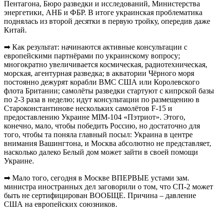
Пентагона, Бюро разведки и исследований, Министерства
энергетики, АНБ и ФБР. В итоге украинская проблематика
поднялась из второй десятки в первую тройку, опередив даже
Китай.
➡ Как результат: начинаются активные консультации с
европейскими партнёрами по украинскому вопросу;
многократно увеличивается космическая, радиотехническая,
морская, агентурная разведка; в акватории Чёрного моря
постоянно дежурят корабли ВМС США или Королевского
флота Британии; самолёты разведки стартуют с кипрской базы
по 2-3 раза в неделю; идут консультации по размещению в
Староконстантинове нескольких самолётов F-15 и
предоставлению Украине MIM-104 «Пэтриот». Этого,
конечно, мало, чтобы победить Россию, но достаточно для
того, чтобы та поняла главный посыл: Украина в центре
внимания Вашингтона, и Москва абсолютно не представляет,
насколько далеко Белый дом может зайти в своей помощи
Украине.
➡ Мало того, сегодня в Москве ВПЕРВЫЕ устами зам.
министра иностранных дел заговорили о том, что СП-2 может
быть не сертифицирован ВООБЩЕ. Причина – давление
США на европейских союзников.