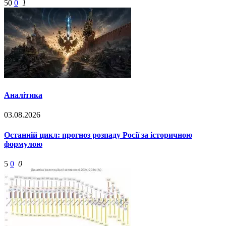
50
0
1
Аналітика
03.08.2026
Останній цикл: прогноз розпаду Росії за історичною
формулою
5
0
0