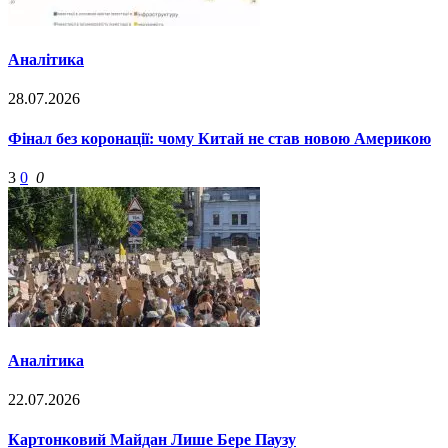
Аналітика
28.07.2026
Фінал без коронації: чому Китай не став новою Америкою
3
0
0
Аналітика
22.07.2026
Картонковий Майдан Лише Бере Паузу