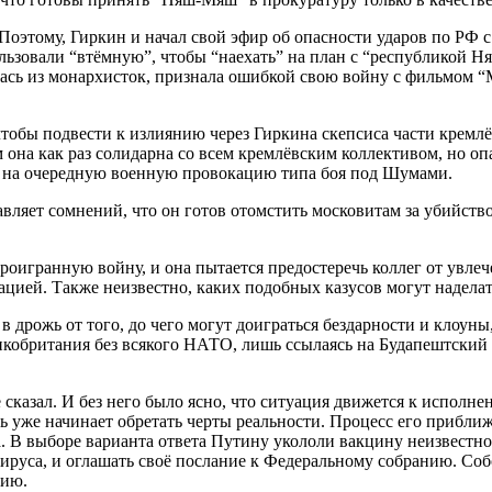
Поэтому, Гиркин и начал свой эфир об опасности ударов по РФ с
льзовали “втёмную”, чтобы “наехать” на план с “республикой Ня
сь из монархисток, признала ошибкой свою войну с фильмом “Ма
обы подвести к излиянию через Гиркина скепсиса части кремлёв
на как раз солидарна со всем кремлёвским коллективом, но опа
вет на очередную военную провокацию типа боя под Шумами.
ляет сомнений, что он готов отомстить московитам за убийство
оигранную войну, и она пытается предостеречь коллег от увлечен
ацией. Также неизвестно, каких подобных казусов могут наделат
 дрожь от того, до чего могут доиграться бездарности и клоуны
ликобритания без всякого НАТО, лишь ссылаясь на Будапештский
 сказал. И без него было ясно, что ситуация движется к исполне
день уже начинает обретать черты реальности. Процесс его прибл
. В выборе варианта ответа Путину укололи вакцину неизвестно
 вируса, и оглашать своё послание к Федеральному собранию. Соб
сию.