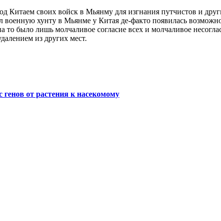
од Китаем своих войск в Мьянму для изгнания путчистов и друг
 военную хунту в Мьянме у Китая де-факто появилась возможнос
а то было лишь молчаливое согласие всех и молчаливое несоглас
удалением из других мест.
 генов от растения к насекомому