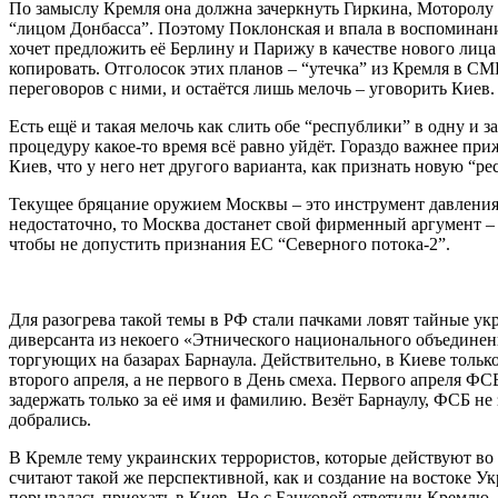
По замыслу Кремля она должна зачеркнуть Гиркина, Моторолу 
“лицом Донбасса”. Поэтому Поклонская и впала в воспоминания
хочет предложить её Берлину и Парижу в качестве нового лица 
копировать. Отголосок этих планов – “утечка” из Кремля в С
переговоров с ними, и остаётся лишь мелочь – уговорить Киев.
Есть ещё и такая мелочь как слить обе “республики” в одну и 
процедуру какое-то время всё равно уйдёт. Гораздо важнее пр
Киев, что у него нет другого варианта, как признать новую “
Текущее бряцание оружием Москвы – это инструмент давления
недостаточно, то Москва достанет свой фирменный аргумент –
чтобы не допустить признания ЕС “Северного потока-2”.
Для разогрева такой темы в РФ стали пачками ловят тайные укр
диверсанта из некоего «Этнического национального объединени
торгующих на базарах Барнаула. Действительно, в Киеве только
второго апреля, а не первого в День смеха. Первого апреля Ф
задержать только за её имя и фамилию. Везёт Барнаулу, ФСБ не 
добрались.
В Кремле тему украинских террористов, которые действуют во 
считают такой же перспективной, как и создание на востоке У
порывалась приехать в Киев. Но с Банковой ответили Кремлю, 