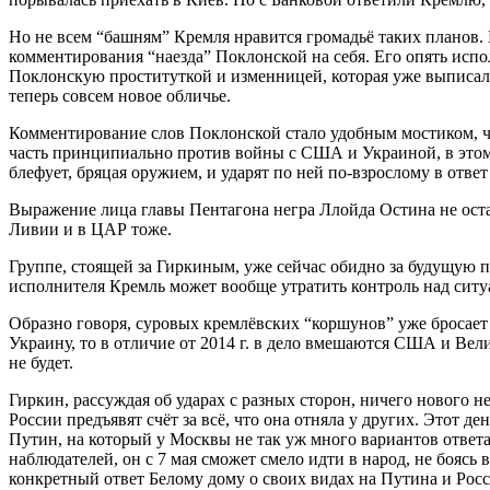
Но не всем “башням” Кремля нравится громадьё таких планов. 
комментирования “наезда” Поклонской на себя. Его опять испо
Поклонскую проституткой и изменницей, которая уже выписала
теперь совсем новое обличье.
Комментирование слов Поклонской стало удобным мостиком, чт
часть принципиально против войны с США и Украиной, в этом о
блефует, бряцая оружием, и ударят по ней по-взрослому в от
Выражение лица главы Пентагона негра Ллойда Остина не остав
Ливии и в ЦАР тоже.
Группе, стоящей за Гиркиным, уже сейчас обидно за будущую пр
исполнителя Кремль может вообще утратить контроль над ситу
Образно говоря, суровых кремлёвских “коршунов” уже бросает в
Украину, то в отличие от 2014 г. в дело вмешаются США и Ве
не будет.
Гиркин, рассуждая об ударах с разных сторон, ничего нового не
России предъявят счёт за всё, что она отняла у других. Этот 
Путин, на который у Москвы не так уж много вариантов ответа
наблюдателей, он с 7 мая сможет смело идти в народ, не боясь
конкретный ответ Белому дому о своих видах на Путина и Рос