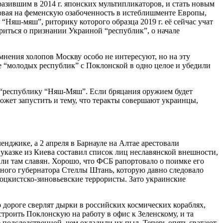
азившим в 2014 г. японских мультипликаторов, и стать новым
повая на феменскую озабоченность в истеблишменте Европы,
“Няш-мяш”, риторику которого образца 2019 г. её сейчас учат
риться о признании Украиной “республик”, о начале
 мнения холопов Москву особо не интересуют, но на эту
ие “молодых республик” с Поклонской в одно целое и убедили
 “республику “Няш-Мяш”. Если бряцания оружием будет
ожет запустить и тему, что теракты совершают украинцы,
енджике, а 2 апреля в Барнауле на Алтае арестовали
 указке из Киева составил список лиц неславянской внешности,
т ли там славян. Хорошо, что ФСБ рапортовало о поимке его
тного губернатора Стеллы Штань, которую давно следовало
троцкистско-зиновьевские террористы. Зато украинские
 дороге сверлят дырки в российских космических кораблях,
троить Поклонскую на работу в офис к Зеленскому, и та
 подследственной, чем охладили их пыл. Теперь опять сватают.