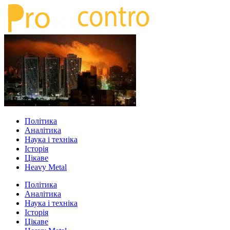
Політика
Аналітика
Наука і техніка
Історія
Цікаве
Heavy Metal
Політика
Аналітика
Наука і техніка
Історія
Цікаве