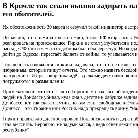
В Кремле так стали высоко задирать пл
его обитателей.
Их обеспокоенность 30 марта и озвучил такой индикатор настр
Он заявил, что полмира только и ждёт, чтобы РФ вторглась в Ук
реагировать на происходящее. Гиркин не стал углубляться в по
распаде РФ или о чём-то подобном было бы чересчур. Но когда 
дойти до Одессы, перестаёт балдеть от войны, то угадывается
Тональность изложения Гиркина выдавала, что это не столько е
избранным, которые пишут отчёты. Это можно назвать беседой
настроениях. Их разговор пока идёт в режиме двух начинающих 
погружаются в размышления.
Примечательно, что этот эфир с Гиркиным начался с обсуждения 
людей на Донбассе убивал, куда она в детстве к бабушке ездил
Донбассе нет, так сказал Путин, но там есть “свободные наём
Донбасс – это Украина или Россия, надо прекращать войну, “на
Гиркин правильно диагностировал: Поклонская хоть и дура наби
стал выяснять. Вероятно, не задумывался, а ведь ответ лежит
республику”.