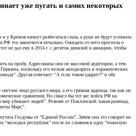
чинает уже пугать и самих некоторых
и у Кремля начнут разбегаться глаза, а руки не будут успевать
я РФ это закончится печально. Ожидать от него прогноза о
от не дал ему в 2014 г. с десяток дивизий и авиацию, чтобы
ить на пробу. Адресованы они не массовой аудитории, а тем
Гиркина, поскольку его нельзя заподозрить в пораженческих
вода”. Другая отвечает: “А если током ударит?” и обе
светлое лицо русского мира, а его грязная задница, так как он
томические сравнения. Но смысл бы тот же: войск РФ на
й мир убивают людей”. Резюме от Поклонской: какая разница,
анеты Марс”.
епутата Госдумы от “Единой России”. Зачем она это говорит не
беих “молодых республик” после их слияния в одну “пожилую