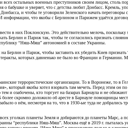
и всех остальных военных преступников своим лицом, столь пор
 о бабушке и уверяет, что с детства любит Донбасс. Кремль, у
Донбасса, и чтобы те уговорили Зеленского начать переговоры с 
МИ информации, что якобы с Берлином и Парижем удаётся догово
завести в них Поклонскую. Это действительно мелочь, поскольку
ижать Берлин и Париж так, чтобы те согласились признать слиян
республику “Няш-Мяш” автономией в составе Украины.
 на Берлин и Париж, чтобы заставить их убедить Киев признать
 теракты, которых давненько не было во Франции и Германии. М
аинские террористические организации. То в Воронеже, то в Гел
я», который якобы хотел взорвать там мечеть. Перед этим он по
 тем и озабочены, кто торгует на базарах Барнаула и не обижаю
СБ более скромно доложило об аресте в Барнауле помощницы мес
забыло о нём, несмотря на то, что в 1930-ые туда не добрались 
всех уголках планеты Земля и добираются до планеты Марс, а по
краины “республики Няш-Мяш”. Москва ещё в 2019 г. пыталась ус
что готовы принять “Няш-Мяш” в прокуратуру только в качестве