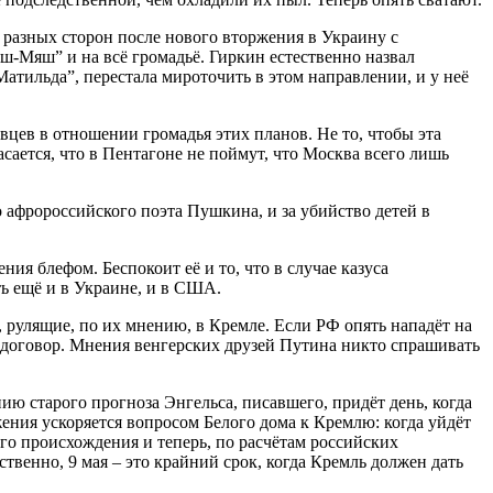
 разных сторон после нового вторжения в Украину с
ш-Мяш” и на всё громадьё. Гиркин естественно назвал
тильда”, перестала мироточить в этом направлении, и у неё
цев в отношении громадья этих планов. Не то, чтобы эта
сается, что в Пентагоне не поймут, что Москва всего лишь
 афророссийского поэта Пушкина, и за убийство детей в
ия блефом. Беспокоит её и то, что в случае казуса
ь ещё и в Украине, и в США.
, рулящие, по их мнению, в Кремле. Если РФ опять нападёт на
 договор. Мнения венгерских друзей Путина никто спрашивать
нию старого прогноза Энгельса, писавшего, придёт день, когда
ижения ускоряется вопросом Белого дома к Кремлю: когда уйдёт
го происхождения и теперь, по расчётам российских
ственно, 9 мая – это крайний срок, когда Кремль должен дать