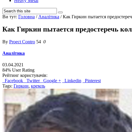
Heavy Metal
Ви тут:
Головна
/
Аналітика
/
Как Гиркин пытается предостереч
Как Гиркин пытается предостеречь кол
By
Proect Contro
54
0
Аналітика
03.04.2021
84%
User Rating
Рейтинг користувачів:
Facebook
Twitter
Google +
Linkedin
Pinterest
Tags:
Гиркин
,
кремль