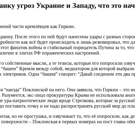
анку угроз Украине и Западу, что это на
оений части кремлёвцев как Гиркин.
раину. После этого по ней будут нанесены удары с разных сторон 
дробности как всё будет происходить и лишь резюмировал, что дл
этот фанатик войны и стабильный порицатель Путина за то, что т
 наличие в элитах РФ пораженческих настроений.
го собственные мысли, а те тезисы, которые его попросили озвуч
 “башен” Кремля между собой, медиатором для которой выбрали 
электриков. Одна “башня” говорит: “Давай соединим эти два про
“наезда” Поклонской на него. Она заявила, что Гиркин – это не 
а. Разумеется, экс-лицо прокуратуры Крыма не использовала ана
ные ура-патриотические люди вроде Стрелкова, которые за русски
до поставить точку и не надо распространять русский мир до пл
тая, но не простушка, и озвучивает то, что её попросили, как д
 на поверхности – Поклонская в первых номерах на пост главы о