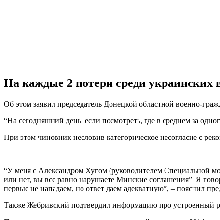
На каждые 2 потери среди украинских в
Об этом заявил председатель Донецкой областной военно-гра
“На сегодняшний день, если посмотреть, где в среднем за одног
При этом чиновник несловив категорическое несогласие с рек
“У меня с Александром Хугом (руководителем Специальной мон
или нет, вы все равно нарушаете Минские соглашения”. Я гово
первые не нападаем, но ответ даем адекватную”, – пояснил пр
Также Жебривский подтвердил информацию про устроенный рос