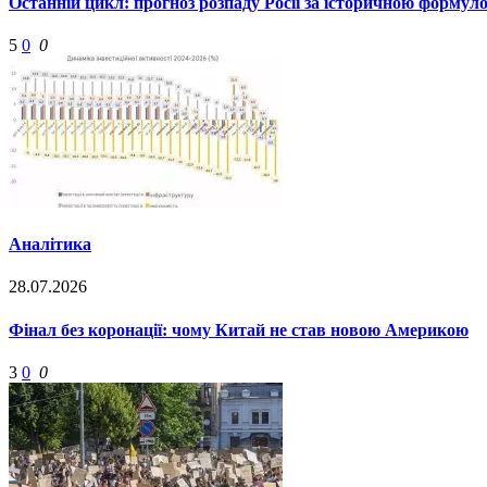
Останній цикл: прогноз розпаду Росії за історичною формул
5
0
0
Аналітика
28.07.2026
Фінал без коронації: чому Китай не став новою Америкою
3
0
0