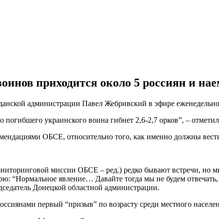
оинов приходится около 5 россиян и на
жданской администрации Павел Жебривский в эфире еженедельн
о погибшего украинского воина гибнет 2,6-2,7 орков”, – отметил
омендациями ОБСЕ, относительно того, как именно должны вести
иторинговой миссии ОБСЕ – ред.) редко бывают встречи, но мы 
рю: “Нормальное явление… Давайте тогда мы не будем отвечать, 
едседатель Донецкой областной администрации.
сиянами первый “призыв” по возрасту среди местного населен