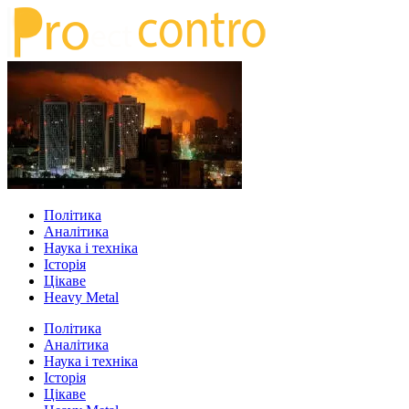
Політика
Аналітика
Наука і техніка
Історія
Цікаве
Heavy Metal
Політика
Аналітика
Наука і техніка
Історія
Цікаве