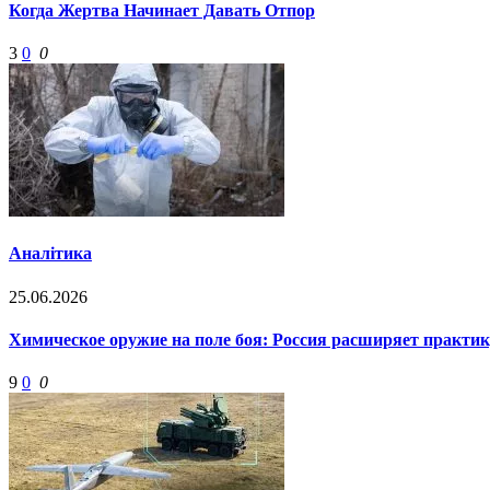
Когда Жертва Начинает Давать Отпор
3
0
0
Аналітика
25.06.2026
Химическое оружие на поле боя: Россия расширяет практи
9
0
0